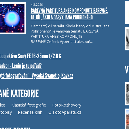
4.8.2026
BAREVNÁ PARTITURA ANEB KOMPONUJTE BAREVNĚ,
18. DÍL, ŠKOLA BARVY JANA POHRIBNÉHO
Osmnáctý díl seriálu "Škola barvy od Mistra Jana
Pohribného" je věnován tématu BAREVNÁ
PARTITURA ANEB KOMPONUJTE
BAREVNĚ.Cvičení: Vyberte si alespoň…
t objektivu Sony FE 16-25mm f/2.8 G
dzor - Lenin je tu pořád?
V
yté fotografování - Vysoká Svanetie, Kavkaz
ANÉ KATEGORIE
dce
Klasická fotografie
FotoRozhovory
topisy
Recenze knih
O FotoAparátu.cz