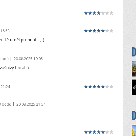
 16:53
 tě uměl prohnat... ;-)
D
|
 bodů
20.08.2025 19:05
ášnivý horal :)
 21:24
|
9 bodů
20.08.2025 21:54
D