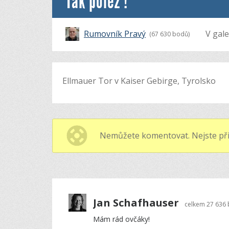
Tak polez !
Rumovník Pravý
V gale
(67 630 bodů)
Ellmauer Tor v Kaiser Gebirge, Tyrolsko
Nemůžete komentovat. Nejste při
Jan Schafhauser
celkem
27 636
Mám rád ovčáky!