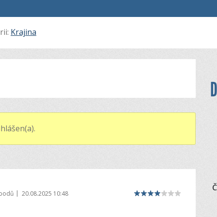
rii:
Krajina
D
hlášen(a).
Č
|
 bodů
20.08.2025 10:48