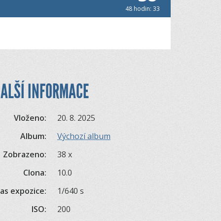
48 hodin: 33
ALŠÍ INFORMACE
Vloženo:
20. 8. 2025
Album:
Výchozí album
Zobrazeno:
38 x
Clona:
10.0
as expozice:
1/640 s
ISO:
200