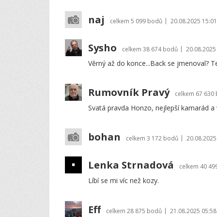
naj
|
celkem
5 099 bodů
20.08.2025 15:01
Sysho
|
celkem
38 674 bodů
20.08.2025
Věrný až do konce...Back se jmenoval? Ten
Rumovník Pravý
celkem
67 630
Svatá pravda Honzo, nejlepší kamarád a v
bohan
|
celkem
3 172 bodů
20.08.2025
Lenka Strnadová
celkem
40 49
Líbí se mi víc než kozy.
Eff
|
celkem
28 875 bodů
21.08.2025 05:58