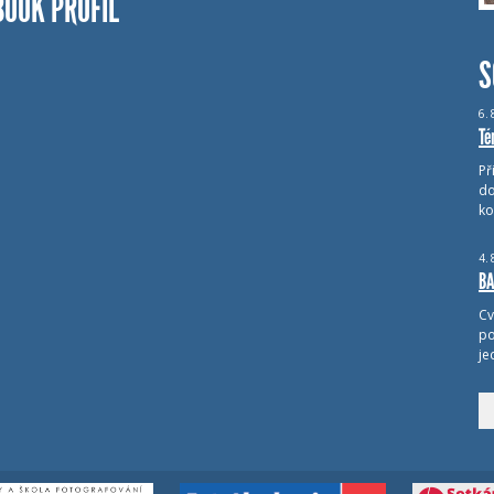
BOOK PROFIL
S
6.
Té
Př
do
ko
4.
BA
Cv
po
je