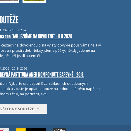
OUTĚŽE
8.
2026 - 10.
8.
2026
ma dne "JAK JEZDÍME NA DOVOLENÉ" - 6.8.2026
i cestách na dovolenou či na výlety obvykle používáme nějaký
pravní prostředek. Někdy jdeme pěšky, někdy jedeme na
le, někteří jezdí autem či…
8.
2026 - 20.
9.
2026
REVNÁ PARTITURA ANEB KOMPONUJTE BAREVNĚ - 20.9.
ičení: Vyberte si alespoň 3 ze základních skladebných
stupů a zkuste je uplatnit pouze na jednom námětu např. na
dnom zátiší, na portrétu, aktu…
VŠECHNY SOUTĚŽE