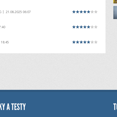
|
ů
21.08.2025 06:07
7:40
 18:45
KY A TESTY
T