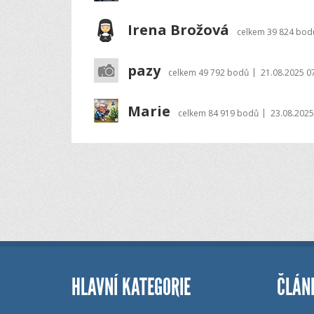
Irena Brožová
celkem
39 824 bod
pazy
|
celkem
49 792 bodů
21.08.2025 0
Marie
|
celkem
84 919 bodů
23.08.2025
HLAVNÍ KATEGORIE
ČLÁN