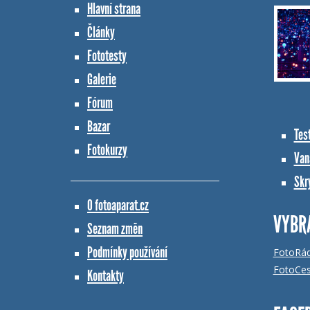
Hlavní strana
Články
Fototesty
Galerie
Fórum
Bazar
Tes
Fotokurzy
Vana
Skr
O fotoaparat.cz
VYBR
Seznam změn
Podmínky používání
FotoRá
FotoCes
Kontakty