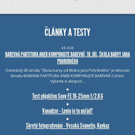
ČLÁNKY A TESTY
4.8.2026
BAREVNÁ PARTITURA ANEB KOMPONUJTE BAREVNĚ, 18. DÍL, ŠKOLA BARVY JANA
POHRIBNÉHO
Osmnáctý díl seriálu "Škola barvy od Mistra Jana Pohribného" je věnován
tématu BAREVNÁ PARTITURA ANEB KOMPONUJTE BAREVNĚ.Cvičení:
Vyberte si alespoň…
Test objektivu Sony FE 16-25mm f/2.8 G
Vanadzor - Lenin je tu pořád?
Skryté fotografování - Vysoká Svanetie, Kavkaz