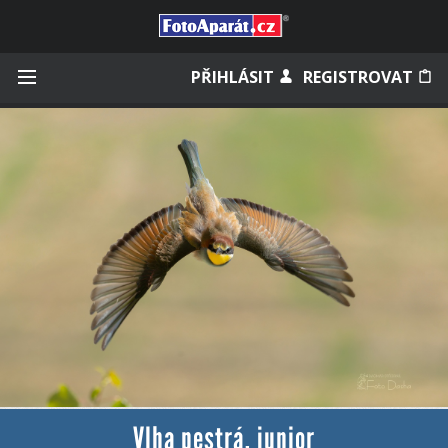
Přihlásit se
PŘIHLÁSIT
REGISTROVAT
Zapamatovat
Zapomněli jste heslo?
Měli jste účet na starém webu?
Vlha pestrá, junior