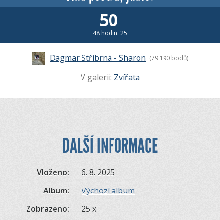
50
48 hodin: 25
Dagmar Stříbrná - Sharon
(79 190 bodů)
V galerii:
Zvířata
DALŠÍ INFORMACE
Vloženo:
6. 8. 2025
Album:
Výchozí album
Zobrazeno:
25 x