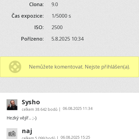
Clona:
9.0
Čas expozice:
1/5000 s
ISO:
2500
Pořízeno:
5.8.2025 10:34
Nemůžete komentovat. Nejste přihlášen(a).
Sysho
06.08.2025 11:34
|
celkem
38 642 bodů
Hezký vějíř... ;-)
naj
06.08.2025 15:25
|
celkem
5 099 bodů