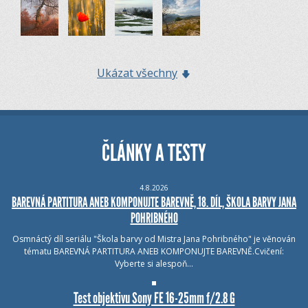
Ukázat všechny
ČLÁNKY A TESTY
4.8.2026
BAREVNÁ PARTITURA ANEB KOMPONUJTE BAREVNĚ, 18. DÍL, ŠKOLA BARVY JANA
POHRIBNÉHO
Osmnáctý díl seriálu "Škola barvy od Mistra Jana Pohribného" je věnován
tématu BAREVNÁ PARTITURA ANEB KOMPONUJTE BAREVNĚ.Cvičení:
Vyberte si alespoň…
Test objektivu Sony FE 16-25mm f/2.8 G