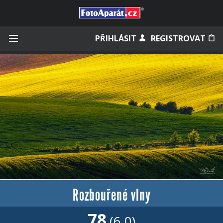
Přihlásit se
PŘIHLÁSIT
REGISTROVAT
Zapamatovat
Zapomněli jste heslo?
Měli jste účet na starém webu?
Rozbouřené vlny
78
(6.0)