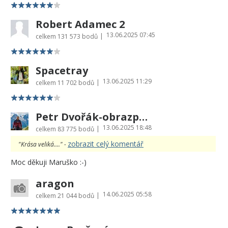
Robert Adamec 2
13.06.2025 07:45
|
celkem
131 573 bodů
Spacetray
13.06.2025 11:29
|
celkem
11 702 bodů
Petr Dvořák-obrazprovas.cz
13.06.2025 18:48
|
celkem
83 775 bodů
zobrazit celý komentář
"Krása veliká...." -
Moc děkuji Maruško :-)
aragon
14.06.2025 05:58
|
celkem
21 044 bodů