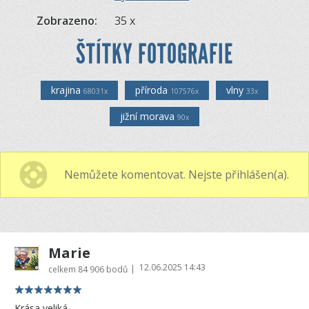
Zobrazeno:
35 x
ŠTÍTKY FOTOGRAFIE
krajina
příroda
vlny
68031x
107576x
33x
jižní morava
90x
Nemůžete komentovat. Nejste přihlášen(a).
Marie
12.06.2025 14:43
|
celkem
84 906 bodů
Krása veliká.