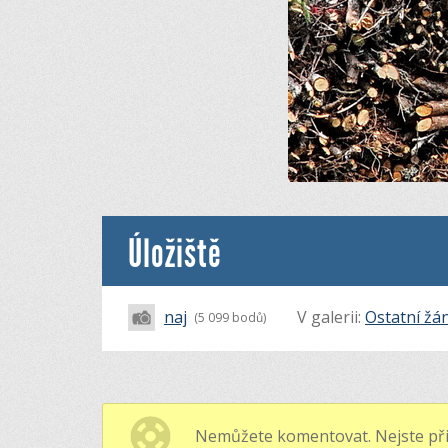
Úložiště
naj
V galerii:
Ostatní žá
(5 099 bodů)
Nemůžete komentovat. Nejste při