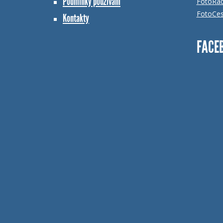
Podmínky používání
FotoRá
FotoCes
Kontakty
FACE