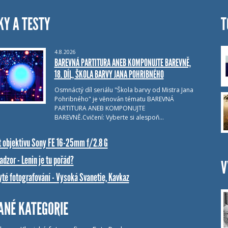
KY A TESTY
T
4.8.2026
BAREVNÁ PARTITURA ANEB KOMPONUJTE BAREVNĚ,
18. DÍL, ŠKOLA BARVY JANA POHRIBNÉHO
Osmnáctý díl seriálu "Škola barvy od Mistra Jana
Pohribného" je věnován tématu BAREVNÁ
PARTITURA ANEB KOMPONUJTE
BAREVNĚ.Cvičení: Vyberte si alespoň…
t objektivu Sony FE 16-25mm f/2.8 G
dzor - Lenin je tu pořád?
V
yté fotografování - Vysoká Svanetie, Kavkaz
ANÉ KATEGORIE