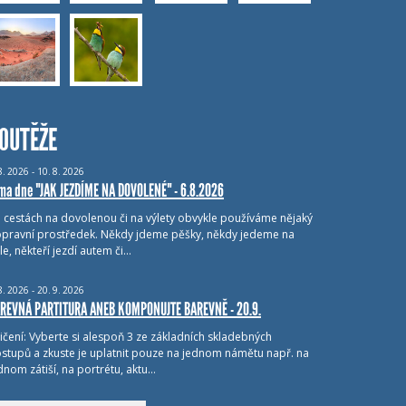
OUTĚŽE
8.
2026 - 10.
8.
2026
ma dne "JAK JEZDÍME NA DOVOLENÉ" - 6.8.2026
i cestách na dovolenou či na výlety obvykle používáme nějaký
pravní prostředek. Někdy jdeme pěšky, někdy jedeme na
le, někteří jezdí autem či…
8.
2026 - 20.
9.
2026
REVNÁ PARTITURA ANEB KOMPONUJTE BAREVNĚ - 20.9.
ičení: Vyberte si alespoň 3 ze základních skladebných
stupů a zkuste je uplatnit pouze na jednom námětu např. na
dnom zátiší, na portrétu, aktu…