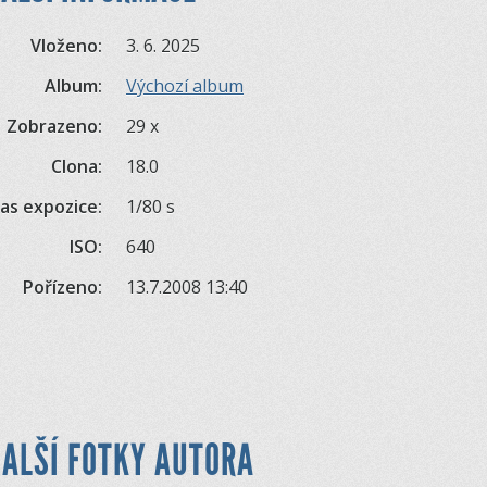
Vloženo:
3. 6. 2025
Album:
Výchozí album
Zobrazeno:
29 x
Clona:
18.0
as expozice:
1/80 s
ISO:
640
Pořízeno:
13.7.2008 13:40
ALŠÍ FOTKY AUTORA