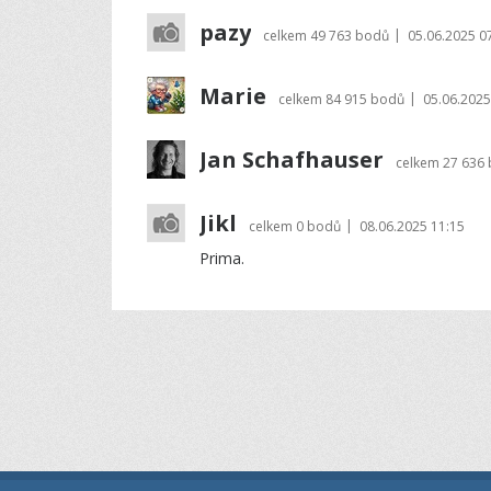
pazy
|
celkem
49 763 bodů
05.06.2025 0
Marie
|
celkem
84 915 bodů
05.06.2025
Jan Schafhauser
celkem
27 636
Jikl
|
celkem
0 bodů
08.06.2025 11:15
Prima.