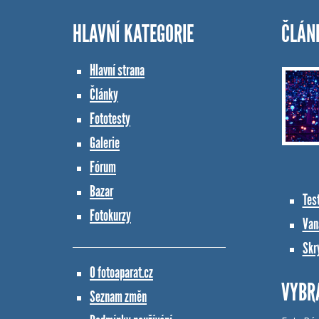
HLAVNÍ KATEGORIE
ČLÁN
Hlavní strana
Články
Fototesty
Galerie
Fórum
Bazar
Tes
Fotokurzy
Vana
Skr
O fotoaparat.cz
VYBR
Seznam změn