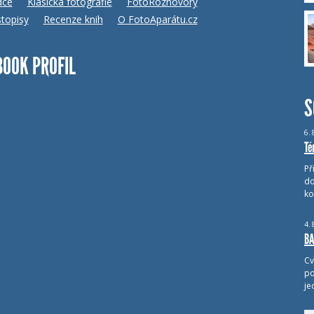
dce
Klasická fotografie
FotoRozhovory
topisy
Recenze knih
O FotoAparátu.cz
BOOK PROFIL
S
6.
Té
Př
do
ko
4.
BA
Cv
po
je