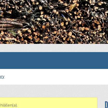
nry
D
hlášen(a).