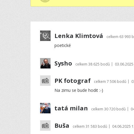
Lenka Klimtová
celkem
63 993 
poetické
Sysho
|
celkem
38 625 bodů
03.06.2025
PK fotograf
|
celkem
7 506 bodů
0
Na zimu se bude hodit :-)
tatá milan
|
celkem
30 720 bodů
0
Buša
|
celkem
31 583 bodů
04.06.2025 1