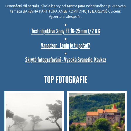
Osmnáctý díl seriálu "Škola barvy od Mistra Jana Pohribného" je věnován
tématu BAREVNÁ PARTITURA ANEB KOMPONUJTE BAREVNĚ.Cvičení:
Vyberte si alespoň…
Test objektivu Sony FE 16-25mm f/2.8 G
Vanadzor - Lenin je tu pořád?
Skryté fotografování - Vysoká Svanetie, Kavkaz
TOP FOTOGRAFIE