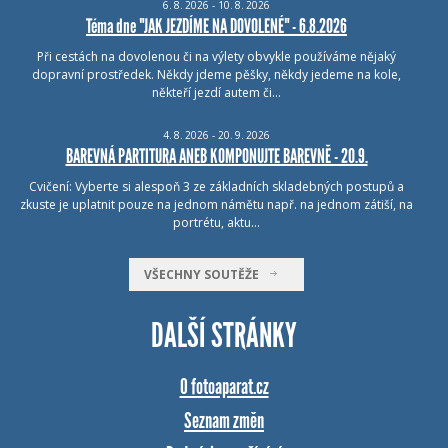
6.
8.
2026 - 10.
8.
2026
Téma dne "JAK JEZDÍME NA DOVOLENÉ" - 6.8.2026
Při cestách na dovolenou či na výlety obvykle používáme nějaký
dopravní prostředek. Někdy jdeme pěšky, někdy jedeme na kole,
někteří jezdí autem či…
4.
8.
2026 - 20.
9.
2026
BAREVNÁ PARTITURA ANEB KOMPONUJTE BAREVNĚ - 20.9.
Cvičení: Vyberte si alespoň 3 ze základních skladebných postupů a
zkuste je uplatnit pouze na jednom námětu např. na jednom zátiší, na
portrétu, aktu…
VŠECHNY SOUTĚŽE
DALŠÍ STRÁNKY
O fotoaparat.cz
Seznam změn