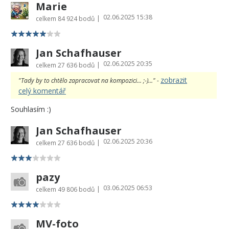
Marie
02.06.2025 15:38
|
celkem
84 924 bodů
Jan Schafhauser
02.06.2025 20:35
|
celkem
27 636 bodů
zobrazit
"Tady by to chtělo zapracovat na kompozici... ;-)..." -
celý komentář
Souhlasím :)
Jan Schafhauser
02.06.2025 20:36
|
celkem
27 636 bodů
pazy
03.06.2025 06:53
|
celkem
49 806 bodů
MV-foto