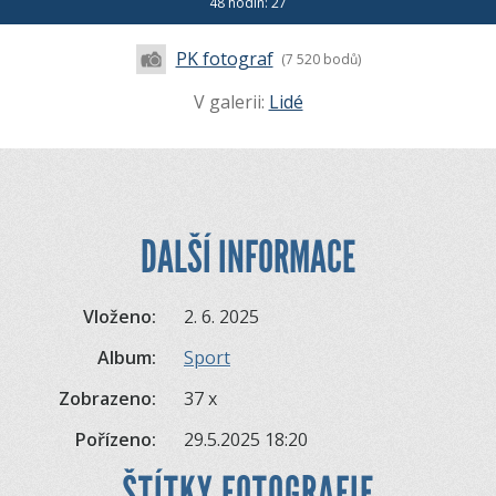
48 hodin: 27
PK fotograf
(7 520 bodů)
V galerii:
Lidé
DALŠÍ INFORMACE
Vloženo:
2. 6. 2025
Album:
Sport
Zobrazeno:
37 x
Pořízeno:
29.5.2025 18:20
ŠTÍTKY FOTOGRAFIE