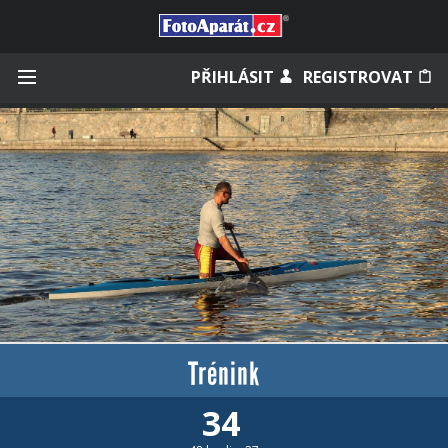
Přihlásit se
PŘIHLÁSIT
REGISTROVAT
Zapamatovat
Zapomněli jste heslo?
Měli jste účet na starém webu?
Trénink
34