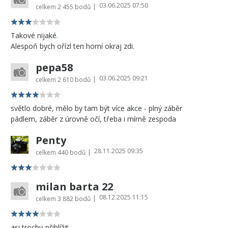
03.06.2025 07:50
|
celkem
2 455 bodů
Takové nijaké.
Alespoň bych ořízl ten horní okraj zdi.
pepa58
03.06.2025 09:21
|
celkem
2 610 bodů
světlo dobré, mělo by tam být více akce - plný záběr
pádlem, záběr z úrovně očí, třeba i mírně zespoda
Penty
28.11.2025 09:35
|
celkem
440 bodů
milan barta 22
08.12.2025 11:15
|
celkem
3 882 bodů
asi trochu přiblížit