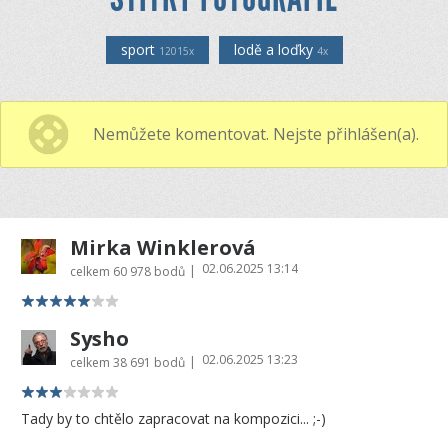
sport
lodě a loďky
12015x
4x
Nemůžete komentovat. Nejste přihlášen(a).
Mirka Winklerová
02.06.2025 13:14
|
celkem
60 978 bodů
Sysho
02.06.2025 13:23
|
celkem
38 691 bodů
Tady by to chtělo zapracovat na kompozici... ;-)