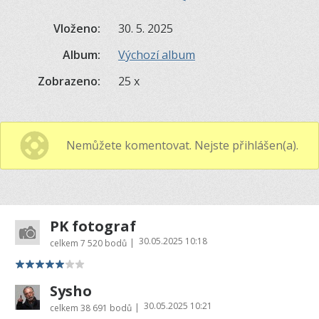
Vloženo:
30. 5. 2025
Album:
Výchozí album
Zobrazeno:
25 x
Nemůžete komentovat. Nejste přihlášen(a).
PK fotograf
30.05.2025 10:18
|
celkem
7 520 bodů
Sysho
30.05.2025 10:21
|
celkem
38 691 bodů