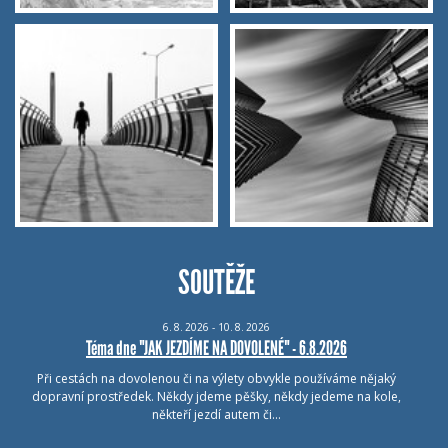
SOUTĚŽE
6.
8.
2026 - 10.
8.
2026
Téma dne "JAK JEZDÍME NA DOVOLENÉ" - 6.8.2026
Při cestách na dovolenou či na výlety obvykle používáme nějaký
dopravní prostředek. Někdy jdeme pěšky, někdy jedeme na kole,
někteří jezdí autem či…