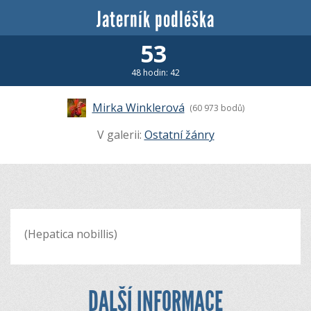
Jaterník podléška
53
48 hodin: 42
Mirka Winklerová
(60 973 bodů)
V galerii:
Ostatní žánry
(Hepatica nobillis)
DALŠÍ INFORMACE