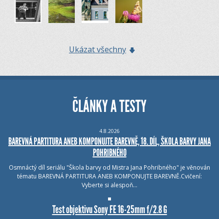
Ukázat všechny
ČLÁNKY A TESTY
4.8.2026
BAREVNÁ PARTITURA ANEB KOMPONUJTE BAREVNĚ, 18. DÍL, ŠKOLA BARVY JANA
POHRIBNÉHO
Osmnáctý díl seriálu "Škola barvy od Mistra Jana Pohribného" je věnován
tématu BAREVNÁ PARTITURA ANEB KOMPONUJTE BAREVNĚ.Cvičení:
Vyberte si alespoň…
Test objektivu Sony FE 16-25mm f/2.8 G