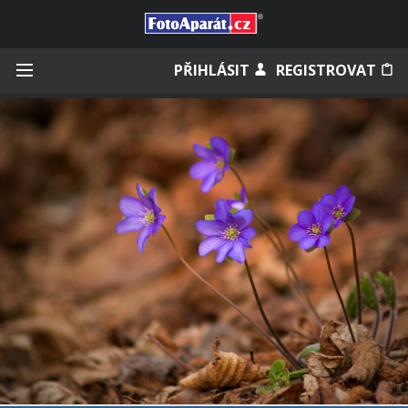
Přihlásit se
PŘIHLÁSIT
REGISTROVAT
Zapamatovat
Zapomněli jste heslo?
Měli jste účet na starém webu?