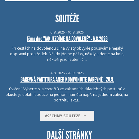
SOUTĚŽE
6.
8.
2026 - 10.
8.
2026
Téma dne "JAK JEZDÍME NA DOVOLENÉ" - 6.8.2026
Při cestách na dovolenou či na výlety obvykle používáme nějaký
dopravní prostředek. Někdy jdeme pěšky, někdy jedeme na kole,
někteří jezdí autem či…
4.
8.
2026 - 20.
9.
2026
BAREVNÁ PARTITURA ANEB KOMPONUJTE BAREVNĚ - 20.9.
Cvičení: Vyberte si alespoň 3 ze základních skladebných postupů a
zkuste je uplatnit pouze na jednom námětu např. na jednom zátiší, na
portrétu, aktu…
VŠECHNY SOUTĚŽE
DALŠÍ STRÁNKY