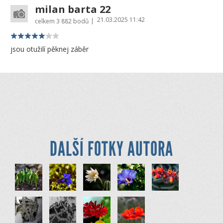
milan barta 22
21.03.2025 11:42
|
celkem
3 882 bodů
jsou otužilí pěknej záběr
DALŠÍ FOTKY AUTORA