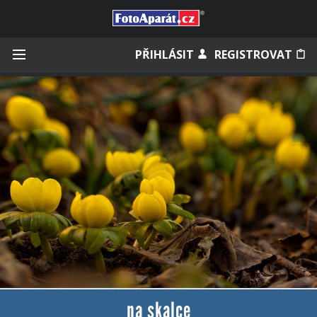
Přihlásit se
PŘIHLÁSIT
REGISTROVAT
Zapamatovat
Zapomněli jste heslo?
Měli jste účet na starém webu?
na skalce