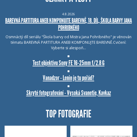
4.8.2026
BAREVNÁ PARTITURA ANEB KOMPONUJTE BAREVNĚ, 18. DÍL, ŠKOLA BARVY JANA
POHRIBNÉHO
Osmnáctý díl seriálu "Škola barvy od Mistra Jana Pohribného" je věnován
tématu BAREVNÁ PARTITURA ANEB KOMPONUJTE BAREVNĚ.Cvičení:
Vyberte si alespoň…
Test objektivu Sony FE 16-25mm f/2.8 G
Vanadzor - Lenin je tu pořád?
Skryté fotografování - Vysoká Svanetie, Kavkaz
TOP FOTOGRAFIE