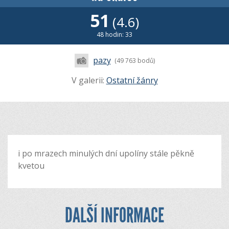
51
(4.6)
48 hodin: 33
pazy
(49 763 bodů)
V galerii:
Ostatní žánry
i po mrazech minulých dní upolíny stále pěkně
kvetou
DALŠÍ INFORMACE