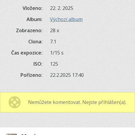
Vloženo:
22. 2. 2025
Album:
Výchozí album
Zobrazeno:
28 x
Clona:
7.1
Čas expozice:
1/15 s
ISO:
125
Pořízeno:
22.2.2025 17:40
Nemůžete komentovat. Nejste přihlášen(a).