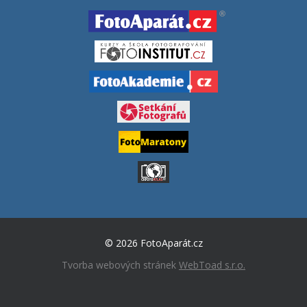
© 2026 FotoAparát.cz
Tvorba webových stránek
WebToad s.r.o.