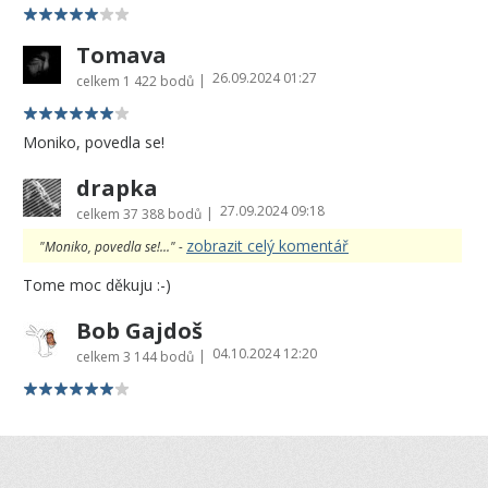
Tomava
26.09.2024 01:27
|
celkem
1 422 bodů
Moniko, povedla se!
drapka
27.09.2024 09:18
|
celkem
37 388 bodů
zobrazit celý komentář
"Moniko, povedla se!..." -
Tome moc děkuju :-)
Bob Gajdoš
04.10.2024 12:20
|
celkem
3 144 bodů