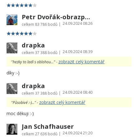
Petr Dvořák-obrazprovas.cz
24.09.2024 08:26
|
celkem
83 786 bodů
drapka
24.09.2024 08:39
|
celkem
37 388 bodů
zobrazit celý komentář
"hezky to ladí s oblohou..." -
díky :-)
drapka
24.09.2024 08:40
|
celkem
37 388 bodů
zobrazit celý komentář
"Působivé :-)..." -
moc děkuji :-)
Jan Schafhauser
24.09.2024 21:20
|
celkem
27 636 bodů