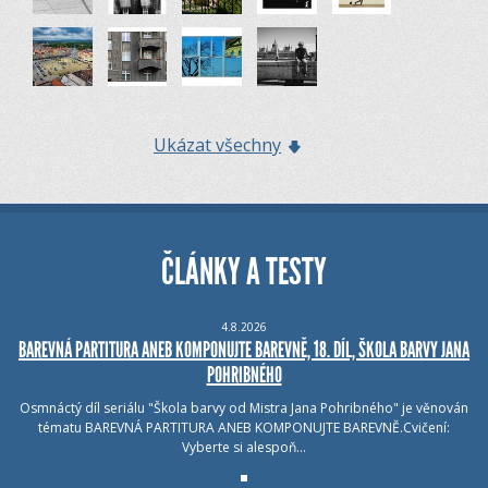
Ukázat všechny
ČLÁNKY A TESTY
4.8.2026
BAREVNÁ PARTITURA ANEB KOMPONUJTE BAREVNĚ, 18. DÍL, ŠKOLA BARVY JANA
POHRIBNÉHO
Osmnáctý díl seriálu "Škola barvy od Mistra Jana Pohribného" je věnován
tématu BAREVNÁ PARTITURA ANEB KOMPONUJTE BAREVNĚ.Cvičení:
Vyberte si alespoň…