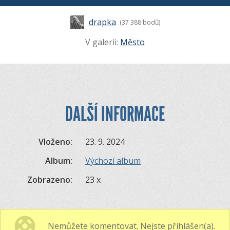
drapka
(37 388 bodů)
V galerii:
Město
DALŠÍ INFORMACE
Vloženo:
23. 9. 2024
Album:
Výchozí album
Zobrazeno:
23 x
Nemůžete komentovat. Nejste přihlášen(a).