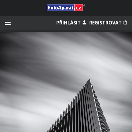
Přihlásit se
PŘIHLÁSIT
REGISTROVAT
Zapamatovat
Zapomněli jste heslo?
Měli jste účet na starém webu?