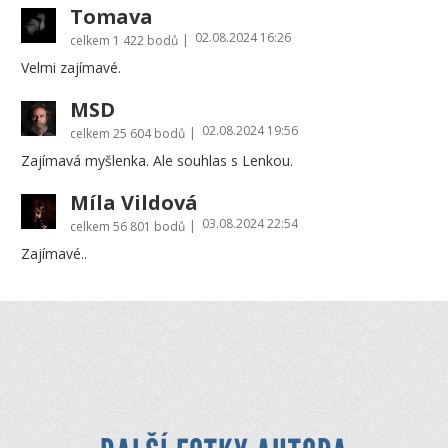
Tomava
02.08.2024 16:26
|
celkem
1 422 bodů
Velmi zajímavé.
MSD
02.08.2024 19:56
|
celkem
25 604 bodů
Zajímavá myšlenka. Ale souhlas s Lenkou.
Míla Vildová
03.08.2024 22:54
|
celkem
56 801 bodů
Zajímavé..