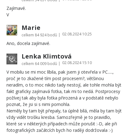
Zajímavé.
V
Marie
02.08.2024 10:25
|
celkem
84 924 bodů
Ano, docela zajímavé.
Lenka Klimtová
02.08.2024 15:10
|
celkem
64 009 bodů
V mobilu se mi moc líbila, pak jsem ji otevřela v PC.....,
proč je to zkažené tím post procesem?, většinou
neradím, o to moc nikdo tady nestojí, ale tohle mohla být
fakt graficky zajímavá fotka, tak mi to nedá. Postprocesy
požívej tak aby byla fotka přirozená a v podstatě nebylo
poznat, že jsi si s nimi pomohla.
Neměly by tam být přepaly, ta úplně bílá, měla by tam být
vždy vidět trošku kresba. Samozřejmě je to pravidlo,
které se v některých případech může porušit :-D, ale při
fotografických začátcích bych ho raději dodržovala :-)