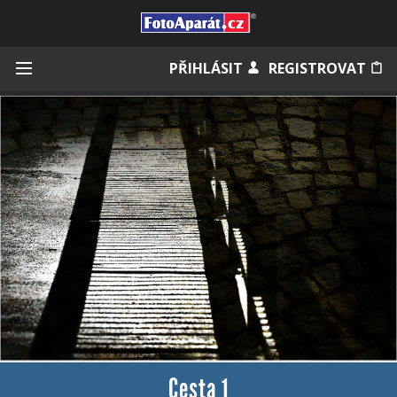
Přihlásit se
PŘIHLÁSIT
REGISTROVAT
Zapamatovat
Zapomněli jste heslo?
Měli jste účet na starém webu?
Cesta 1