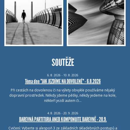
SOUTĚŽE
6.
8.
2026 - 10.
8.
2026
Téma dne "JAK JEZDÍME NA DOVOLENÉ" - 6.8.2026
Při cestách na dovolenou či na výlety obvykle používáme nějaký
dopravní prostředek. Někdy jdeme pěšky, někdy jedeme na kole,
někteří jezdí autem či…
4.
8.
2026 - 20.
9.
2026
BAREVNÁ PARTITURA ANEB KOMPONUJTE BAREVNĚ - 20.9.
Cvičení: Vyberte si alespoň 3 ze základních skladebných postupů a