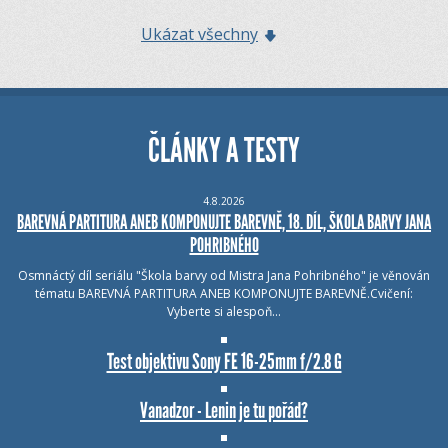
Ukázat všechny
ČLÁNKY A TESTY
4.8.2026
BAREVNÁ PARTITURA ANEB KOMPONUJTE BAREVNĚ, 18. DÍL, ŠKOLA BARVY JANA
POHRIBNÉHO
Osmnáctý díl seriálu "Škola barvy od Mistra Jana Pohribného" je věnován
tématu BAREVNÁ PARTITURA ANEB KOMPONUJTE BAREVNĚ.Cvičení:
Vyberte si alespoň…
Test objektivu Sony FE 16-25mm f/2.8 G
Vanadzor - Lenin je tu pořád?