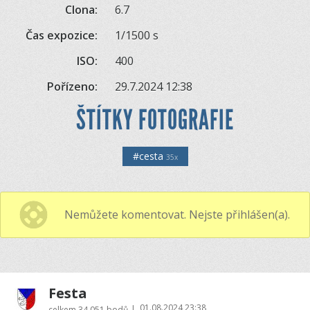
Clona:
6.7
Čas expozice:
1/1500 s
ISO:
400
Pořízeno:
29.7.2024 12:38
ŠTÍTKY FOTOGRAFIE
#cesta
35x
Nemůžete komentovat. Nejste přihlášen(a).
Festa
01.08.2024 23:38
|
celkem
34 051 bodů