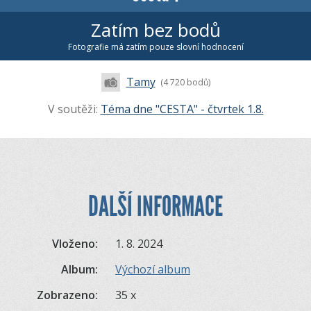
Zatím bez bodů
Fotografie má zatím pouze slovní hodnocení
Tamy
(4 720 bodů)
V soutěži:
Téma dne "CESTA" - čtvrtek 1.8.
DALŠÍ INFORMACE
Vloženo:
1. 8. 2024
Album:
Výchozí album
Zobrazeno:
35 x