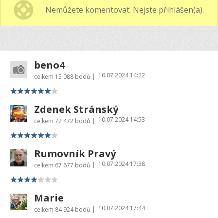
Nemůžete komentovat. Nejste přihlášen(a).
beno4
10.07.2024 14:22
|
celkem
15 088 bodů
Zdenek Stránský
10.07.2024 14:53
|
celkem
72 472 bodů
Rumovník Pravý
10.07.2024 17:38
|
celkem
67 677 bodů
Marie
10.07.2024 17:44
|
celkem
84 924 bodů