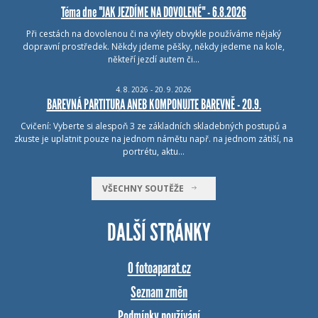
Téma dne "JAK JEZDÍME NA DOVOLENÉ" - 6.8.2026
Při cestách na dovolenou či na výlety obvykle používáme nějaký
dopravní prostředek. Někdy jdeme pěšky, někdy jedeme na kole,
někteří jezdí autem či…
4.
8.
2026 - 20.
9.
2026
BAREVNÁ PARTITURA ANEB KOMPONUJTE BAREVNĚ - 20.9.
Cvičení: Vyberte si alespoň 3 ze základních skladebných postupů a
zkuste je uplatnit pouze na jednom námětu např. na jednom zátiší, na
portrétu, aktu…
VŠECHNY SOUTĚŽE
DALŠÍ STRÁNKY
O fotoaparat.cz
Seznam změn
Podmínky používání