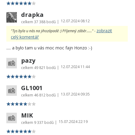
drapka
12.07.2024 08:12
|
celkem
37 388 bodů
zobrazit
"Tys byla u nás na jihozápadě :) Příjemný záběr......" -
celý komentář
..... a bylo tam u vás moc moc fajn Honzo :-)
pazy
12.07.2024 11:44
|
celkem
49 821 bodů
GL1001
13.07.2024 09:35
|
celkem
46 812 bodů
MIK
15.07.2024 22:19
|
celkem
9 337 bodů