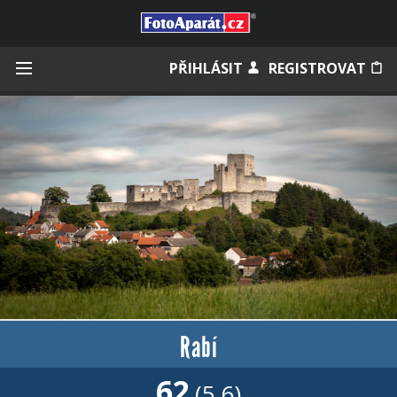
Přihlásit se
PŘIHLÁSIT
REGISTROVAT
Zapamatovat
Zapomněli jste heslo?
Měli jste účet na starém webu?
Rabí
62
(5.6)