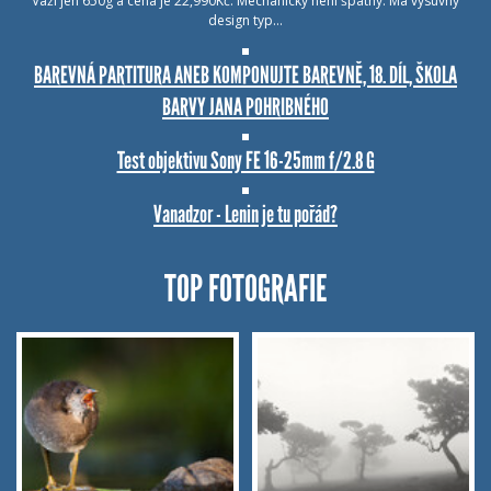
Váží jen 650g a cena je 22,990Kč. Mechanicky není špatný. Má výsuvný
design typ…
BAREVNÁ PARTITURA ANEB KOMPONUJTE BAREVNĚ, 18. DÍL, ŠKOLA
BARVY JANA POHRIBNÉHO
Test objektivu Sony FE 16-25mm f/2.8 G
Vanadzor - Lenin je tu pořád?
TOP FOTOGRAFIE