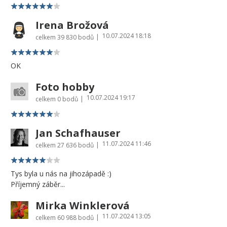
Irena Brožová
10.07.2024 18:18
|
celkem
39 830 bodů
OK
Foto hobby
10.07.2024 19:17
|
celkem
0 bodů
Jan Schafhauser
11.07.2024 11:46
|
celkem
27 636 bodů
Tys byla u nás na jihozápadě :)
Příjemný záběr...
Mirka Winklerová
11.07.2024 13:05
|
celkem
60 988 bodů