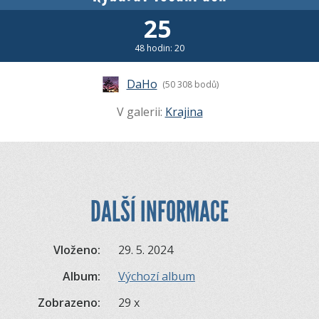
25
48 hodin: 20
DaHo
(50 308 bodů)
V galerii:
Krajina
DALŠÍ INFORMACE
Vloženo:
29. 5. 2024
Album:
Výchozí album
Zobrazeno:
29 x