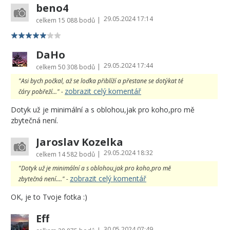
beno4
29.05.2024 17:14
|
celkem
15 088 bodů
DaHo
29.05.2024 17:44
|
celkem
50 308 bodů
"Asi bych počkal, až se loďka přiblíží a přestane se dotýkat té
zobrazit celý komentář
čáry pobřeží..." -
Dotyk už je minimální a s oblohou,jak pro koho,pro mě
zbytečná není.
Jaroslav Kozelka
29.05.2024 18:32
|
celkem
14 582 bodů
"Dotyk už je minimální a s oblohou,jak pro koho,pro mě
zobrazit celý komentář
zbytečná není...." -
OK, je to Tvoje fotka :)
Eff
30.05.2024 07:49