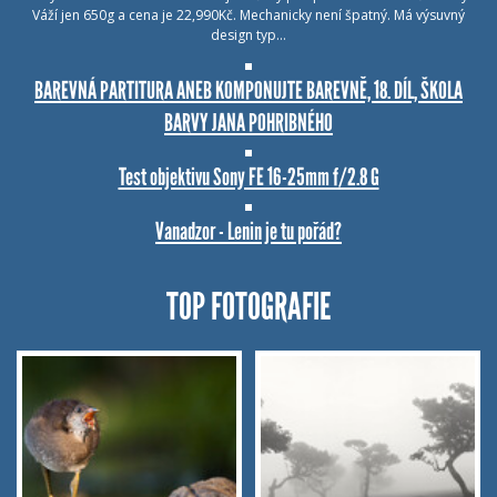
Váží jen 650g a cena je 22,990Kč. Mechanicky není špatný. Má výsuvný
design typ…
BAREVNÁ PARTITURA ANEB KOMPONUJTE BAREVNĚ, 18. DÍL, ŠKOLA
BARVY JANA POHRIBNÉHO
Test objektivu Sony FE 16-25mm f/2.8 G
Vanadzor - Lenin je tu pořád?
TOP FOTOGRAFIE