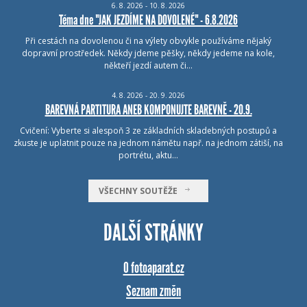
6.
8.
2026 - 10.
8.
2026
Téma dne "JAK JEZDÍME NA DOVOLENÉ" - 6.8.2026
Při cestách na dovolenou či na výlety obvykle používáme nějaký
dopravní prostředek. Někdy jdeme pěšky, někdy jedeme na kole,
někteří jezdí autem či…
4.
8.
2026 - 20.
9.
2026
BAREVNÁ PARTITURA ANEB KOMPONUJTE BAREVNĚ - 20.9.
Cvičení: Vyberte si alespoň 3 ze základních skladebných postupů a
zkuste je uplatnit pouze na jednom námětu např. na jednom zátiší, na
portrétu, aktu…
VŠECHNY SOUTĚŽE
DALŠÍ STRÁNKY
O fotoaparat.cz
Seznam změn