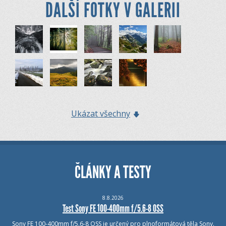
DALŠÍ FOTKY V GALERII
Ukázat všechny
ČLÁNKY A TESTY
8.8.2026
Test Sony FE 100-400mm f/5.6-8 OSS
Sony FE 100-400mm f/5.6-8 OSS je určený pro plnoformátová těla Sony.