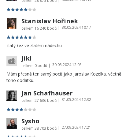
|
celkem
28 875 bodů
Stanislav Hořínek
30.05.2024 10:17
|
celkem
16 240 bodů
zlatý řez ve zlatém nádechu
Jikl
30.05.2024 12:03
|
celkem
0 bodů
Mám přesně ten samý pocit jako Jaroslav Kozelka, včetně
toho dodatku.
Jan Schafhauser
31.05.2024 12:32
|
celkem
27 636 bodů
Sysho
27.09.2024 17:21
|
celkem
38 703 bodů