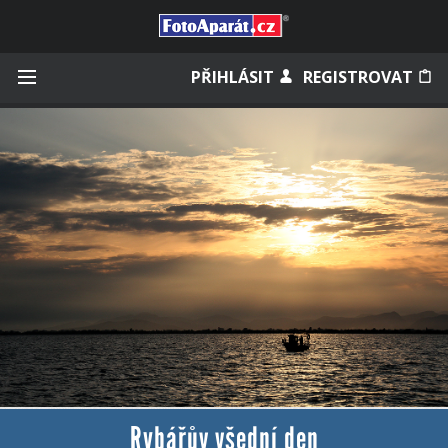
Přihlásit se
PŘIHLÁSIT
REGISTROVAT
Zapamatovat
Zapomněli jste heslo?
Měli jste účet na starém webu?
Rybářův všední den