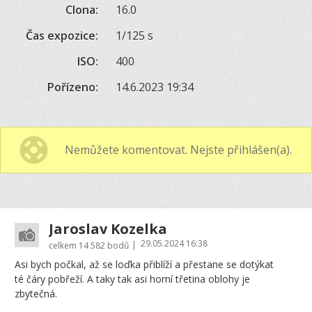
Clona:
16.0
Čas expozice:
1/125 s
ISO:
400
Pořízeno:
14.6.2023 19:34
Nemůžete komentovat. Nejste přihlášen(a).
Jaroslav Kozelka
29.05.2024 16:38
|
celkem
14 582 bodů
Asi bych počkal, až se loďka přiblíží a přestane se dotýkat
té čáry pobřeží. A taky tak asi horní třetina oblohy je
zbytečná.