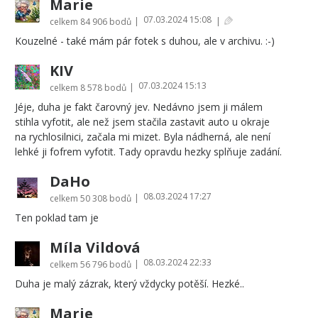
Marie
07.03.2024 15:08
|
|
celkem
84 906 bodů
Kouzelné - také mám pár fotek s duhou, ale v archivu. :-)
KIV
07.03.2024 15:13
|
celkem
8 578 bodů
Jéje, duha je fakt čarovný jev. Nedávno jsem ji málem
stihla vyfotit, ale než jsem stačila zastavit auto u okraje
na rychlosilnici, začala mi mizet. Byla nádherná, ale není
lehké ji fofrem vyfotit. Tady opravdu hezky splňuje zadání.
DaHo
08.03.2024 17:27
|
celkem
50 308 bodů
Ten poklad tam je
Míla Vildová
08.03.2024 22:33
|
celkem
56 796 bodů
Duha je malý zázrak, který vždycky potěší. Hezké..
Marie