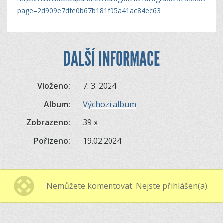
page=2d909e7dfe0b67b181f05a41ac84ec63
DALŠÍ INFORMACE
Vloženo:
7. 3. 2024
Album:
Výchozí album
Zobrazeno:
39 x
Pořízeno:
19.02.2024
Nemůžete komentovat. Nejste přihlášen(a).