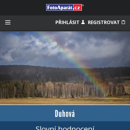
Přihlásit se
PŘIHLÁSIT
REGISTROVAT
Zapamatovat
Zapomněli jste heslo?
Měli jste účet na starém webu?
Duhová
Slovní hodnocení