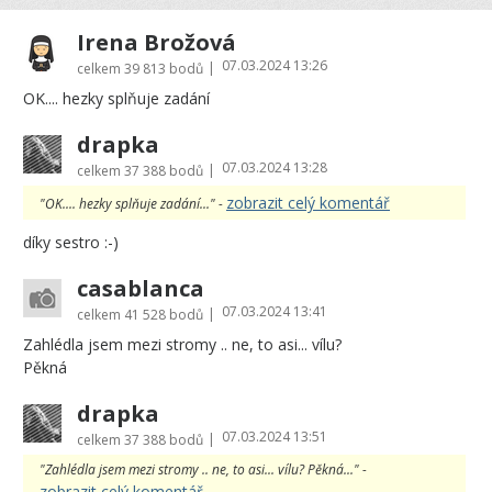
Irena Brožová
07.03.2024 13:26
|
celkem
39 813 bodů
OK.... hezky splňuje zadání
drapka
07.03.2024 13:28
|
celkem
37 388 bodů
zobrazit celý komentář
"OK.... hezky splňuje zadání..." -
díky sestro :-)
casablanca
07.03.2024 13:41
|
celkem
41 528 bodů
Zahlédla jsem mezi stromy .. ne, to asi... vílu?
Pěkná
drapka
07.03.2024 13:51
|
celkem
37 388 bodů
"Zahlédla jsem mezi stromy .. ne, to asi... vílu? Pěkná..." -
zobrazit celý komentář