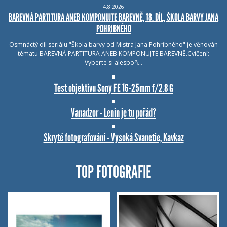
4.8.2026
BAREVNÁ PARTITURA ANEB KOMPONUJTE BAREVNĚ, 18. DÍL, ŠKOLA BARVY JANA
POHRIBNÉHO
Osmnáctý díl seriálu "Škola barvy od Mistra Jana Pohribného" je věnován
tématu BAREVNÁ PARTITURA ANEB KOMPONUJTE BAREVNĚ.Cvičení:
Vyberte si alespoň…
Test objektivu Sony FE 16-25mm f/2.8 G
Vanadzor - Lenin je tu pořád?
Skryté fotografování - Vysoká Svanetie, Kavkaz
TOP FOTOGRAFIE