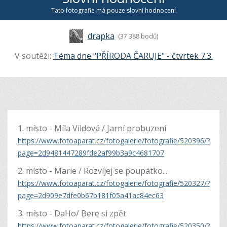
Tato fotografie má pouze slovní hodnocení
drapka
(37 388 bodů)
V soutěži:
Téma dne "PŘÍRODA ČARUJE" - čtvrtek 7.3.
1. místo - Míla Vildová / Jarní probuzení
https://www.fotoaparat.cz/fotogalerie/fotografie/520396/?
page=2d9481447289fde2af99b3a9c4681707
2. místo - Marie / Rozvíjej se poupátko...
https://www.fotoaparat.cz/fotogalerie/fotografie/520327/?
page=2d909e7dfe0b67b181f05a41ac84ec63
3. místo - DaHo/ Bere si zpět
https://www.fotoaparat.cz/fotogalerie/fotografie/520350/?