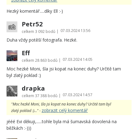
Hezký komentář.....díky Ell :-)
Petr52
07.03.2024 13:56
|
celkem
3 092 bodů
Duha vždy potěší fotografa. Hezké.
Eff
07.03.2024 14:05
|
celkem
28 863 bodů
Moc hezké Moni, šla jsi kopat na konec duhy? Určitě tam
byl zlatý poklad :)
drapka
07.03.2024 14:57
|
celkem
37 388 bodů
"Moc hezké Moni, šla jsi kopat na konec duhy? Určitě tam byl
zobrazit celý komentář
zlatý poklad :)..." -
jééé Evi děkuji,......tohle byla má šumavská dovolená na
běžkách :-)))