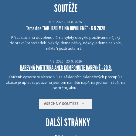
SOUTĚŽE
6.
8.
2026 - 10.
8.
2026
Téma dne "JAK JEZDÍME NA DOVOLENÉ" - 6.8.2026
Při cestách na dovolenou či na výlety obvykle používáme nějaký
dopravní prostředek. Někdy jdeme pěšky, někdy jedeme na kole,
někteří jezdí autem či…
4.
8.
2026 - 20.
9.
2026
BAREVNÁ PARTITURA ANEB KOMPONUJTE BAREVNĚ - 20.9.
Cvičení: Vyberte si alespoň 3 ze základních skladebných postupů a
zkuste je uplatnit pouze na jednom námětu např. na jednom zátiší, na
portrétu, aktu…
VŠECHNY SOUTĚŽE
DALŠÍ STRÁNKY