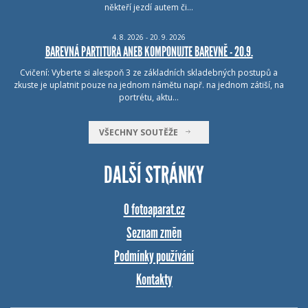
někteří jezdí autem či…
4.
8.
2026 - 20.
9.
2026
BAREVNÁ PARTITURA ANEB KOMPONUJTE BAREVNĚ - 20.9.
Cvičení: Vyberte si alespoň 3 ze základních skladebných postupů a
zkuste je uplatnit pouze na jednom námětu např. na jednom zátiší, na
portrétu, aktu…
VŠECHNY SOUTĚŽE
DALŠÍ STRÁNKY
O fotoaparat.cz
Seznam změn
Podmínky používání
Kontakty