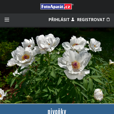
Přihlásit se
PŘIHLÁSIT
REGISTROVAT
Zapamatovat
Zapomněli jste heslo?
Měli jste účet na starém webu?
pivoňky