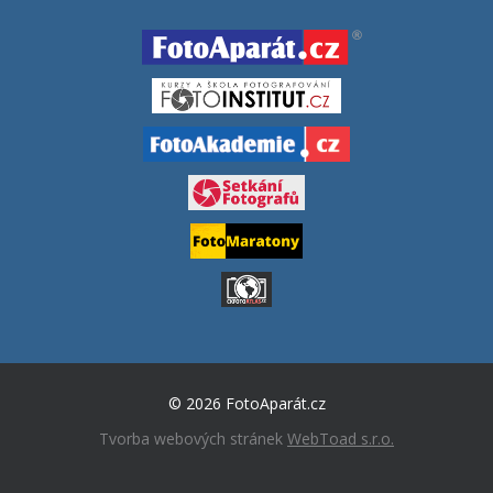
© 2026 FotoAparát.cz
Tvorba webových stránek
WebToad s.r.o.