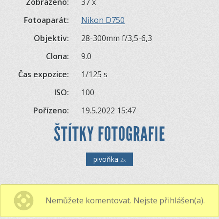
Zobrazeno:
37 x
Fotoaparát:
Nikon D750
Objektiv:
28-300mm f/3,5-6,3
Clona:
9.0
Čas expozice:
1/125 s
ISO:
100
Pořízeno:
19.5.2022 15:47
ŠTÍTKY FOTOGRAFIE
pivoňka
2x
Nemůžete komentovat. Nejste přihlášen(a).