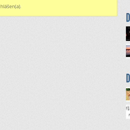
hlášen(a).
D
D