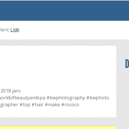
lerii:
Lidé
D
 2018 jaro
#worldofbeautyandspa #bwphotography #bwphoto
ographer #top #hair #make #rococo