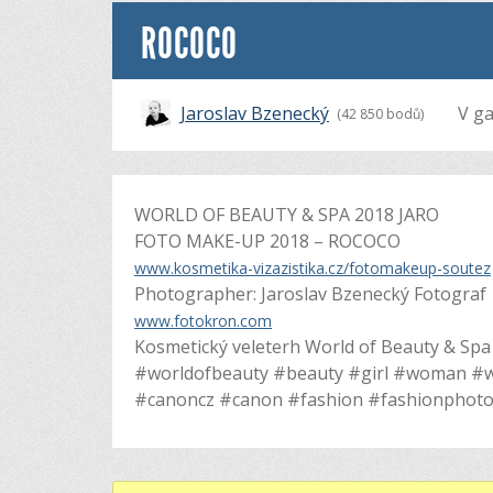
ROCOCO
Jaroslav Bzenecký
V ga
(42 850 bodů)
WORLD OF BEAUTY & SPA 2018 JARO
FOTO MAKE-UP 2018 – ROCOCO
www.kosmetika-vizazistika.cz/fotomakeup-soutez
Photographer: Jaroslav Bzenecký Fotograf
www.fotokron.com
Kosmetický veleterh World of Beauty & Spa
#worldofbeauty #beauty #girl #woman 
#canoncz #canon #fashion #fashionphot