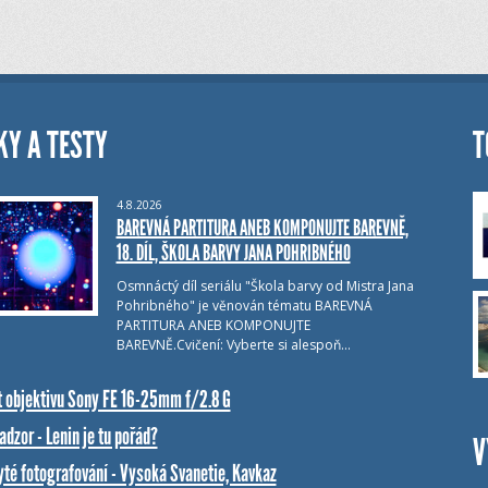
KY A TESTY
T
4.8.2026
BAREVNÁ PARTITURA ANEB KOMPONUJTE BAREVNĚ,
18. DÍL, ŠKOLA BARVY JANA POHRIBNÉHO
Osmnáctý díl seriálu "Škola barvy od Mistra Jana
Pohribného" je věnován tématu BAREVNÁ
PARTITURA ANEB KOMPONUJTE
BAREVNĚ.Cvičení: Vyberte si alespoň…
t objektivu Sony FE 16-25mm f/2.8 G
dzor - Lenin je tu pořád?
V
yté fotografování - Vysoká Svanetie, Kavkaz