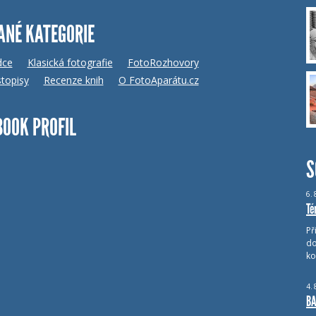
ANÉ KATEGORIE
dce
Klasická fotografie
FotoRozhovory
topisy
Recenze knih
O FotoAparátu.cz
BOOK PROFIL
S
6.
Té
Př
do
ko
4.
BA