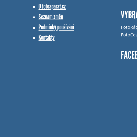
O fotoaparat.cz
VYBR
Seznam změn
Podmínky používání
FotoRá
FotoCes
Kontakty
FACE