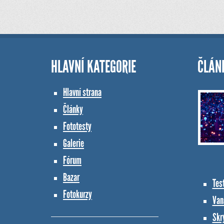
HLAVNÍ KATEGORIE
ČLÁN
Hlavní strana
Články
Fototesty
Galerie
Fórum
Bazar
Tes
Fotokurzy
Vana
Skr