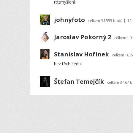
rozmyšlení.
johnyfoto
|
celkem
34 555 bodů
12.
Jaroslav Pokorný 2
celkem
1 3
Stanislav Hořínek
celkem
16 2
bez těch cedulí
Štefan Temejčík
celkem
3 167 