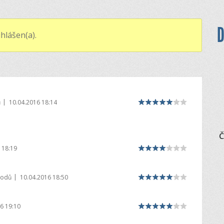
D
hlášen(a).
|
ů
10.04.2016 18:14
Č
 18:19
|
bodů
10.04.2016 18:50
6 19:10