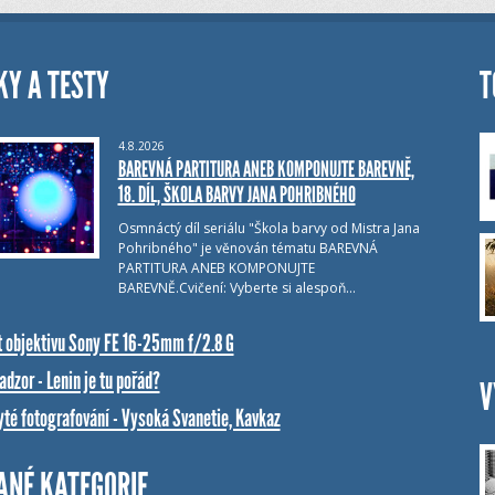
KY A TESTY
T
4.8.2026
BAREVNÁ PARTITURA ANEB KOMPONUJTE BAREVNĚ,
18. DÍL, ŠKOLA BARVY JANA POHRIBNÉHO
Osmnáctý díl seriálu "Škola barvy od Mistra Jana
Pohribného" je věnován tématu BAREVNÁ
PARTITURA ANEB KOMPONUJTE
BAREVNĚ.Cvičení: Vyberte si alespoň…
t objektivu Sony FE 16-25mm f/2.8 G
dzor - Lenin je tu pořád?
V
yté fotografování - Vysoká Svanetie, Kavkaz
ANÉ KATEGORIE