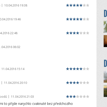
|
ů
10.04.2016 19:38
D
0.04.2016 19:46
04.2016 22:48
1.04.2016 06:02
D
11.04.2016 15:14
|
11.04.2016 20:10
|
 bodů
11.04.2016 21:03
mi to přijde narychlo cvaknuté bez předchozího