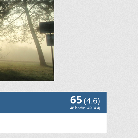
65
(4.6)
48 hodin: 49 (4.4)