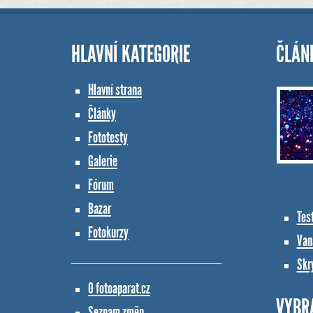
HLAVNÍ KATEGORIE
ČLÁN
Hlavní strana
Články
Fototesty
Galerie
Fórum
Bazar
Tes
Fotokurzy
Vana
Skr
O fotoaparat.cz
VYBR
Seznam změn