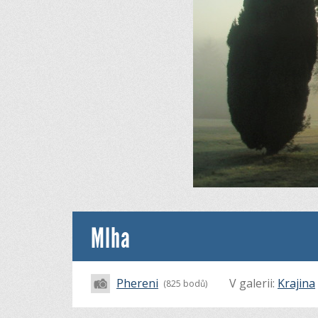
Mlha
Phereni
V galerii:
Krajina
(825 bodů)