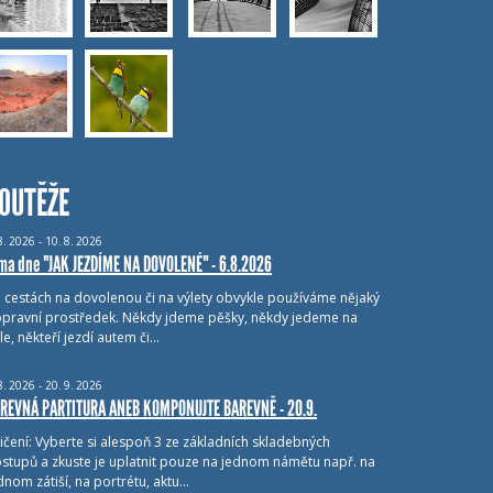
OUTĚŽE
8.
2026 - 10.
8.
2026
ma dne "JAK JEZDÍME NA DOVOLENÉ" - 6.8.2026
i cestách na dovolenou či na výlety obvykle používáme nějaký
pravní prostředek. Někdy jdeme pěšky, někdy jedeme na
le, někteří jezdí autem či…
8.
2026 - 20.
9.
2026
REVNÁ PARTITURA ANEB KOMPONUJTE BAREVNĚ - 20.9.
ičení: Vyberte si alespoň 3 ze základních skladebných
stupů a zkuste je uplatnit pouze na jednom námětu např. na
dnom zátiší, na portrétu, aktu…