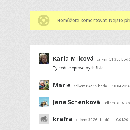
Nemůžete komentovat. Nejste při
Karla Milcová
celkem
51 380 bod
Ty cedule vpravo bych řízla.
Marie
|
celkem
84 915 bodů
10.04.2016
Jana Schenková
celkem
31 929 
krafra
|
celkem
30 261 bodů
10.04.201