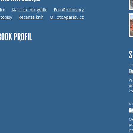
dce
Klasická fotografie
FotoRozhovory
topisy
Recenze knih
O FotoAparátu.cz
BOOK PROFIL
S
6.
Té
Př
do
ko
4.
BA
Cv
po
je