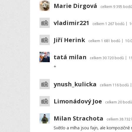
Marie Dirgová
celkem
9 395 bod
vladimir221
|
celkem
1 267 bodů
1
Jiří Herink
|
celkem
1 681 bodů
10.
tatá milan
|
celkem
30 720 bodů
1
+
ynush_kulicka
|
celkem
116 bodů
Limonádový Joe
celkem
20 bodů
Milan Strachota
celkem
38 732
Světlo a mlha jsou fajn, ale kompozičně 