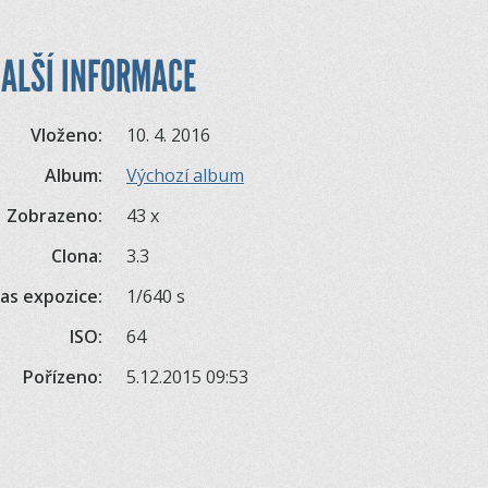
ALŠÍ INFORMACE
Vloženo:
10. 4. 2016
Album:
Výchozí album
Zobrazeno:
43 x
Clona:
3.3
as expozice:
1/640 s
ISO:
64
Pořízeno:
5.12.2015 09:53