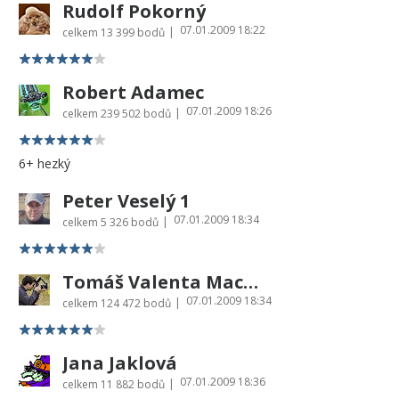
Rudolf Pokorný
07.01.2009 18:22
|
celkem
13 399 bodů
Robert Adamec
07.01.2009 18:26
|
celkem
239 502 bodů
6+ hezký
Peter Veselý 1
07.01.2009 18:34
|
celkem
5 326 bodů
Tomáš Valenta Macro-world -OFFLINE
07.01.2009 18:34
|
celkem
124 472 bodů
Jana Jaklová
07.01.2009 18:36
|
celkem
11 882 bodů