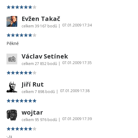
Evžen Takač
07.01.2009 17:34
|
celkem
39 167 bodů
Pěkné
Václav Setínek
07.01.2009 17:35
|
celkem
27 852 bodů
Jiří Rut
07.01.2009 17:38
|
celkem
7 898 bodů
wojtar
07.01.2009 17:39
|
celkem
95 976 bodů
:-))