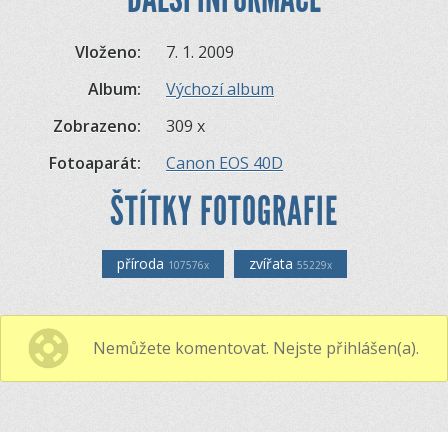
Vloženo:
7. 1. 2009
Album:
Výchozí album
Zobrazeno:
309 x
Fotoaparát:
Canon EOS 40D
ŠTÍTKY FOTOGRAFIE
příroda
zvířata
107576x
55229x
Nemůžete komentovat. Nejste přihlášen(a).