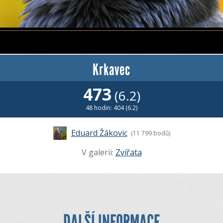
Krkavec
473
(6.2)
48 hodin: 404 (6.2)
Eduard Žákovic
(11 799 bodů)
V galerii:
Zvířata
DALŠÍ INFORMACE