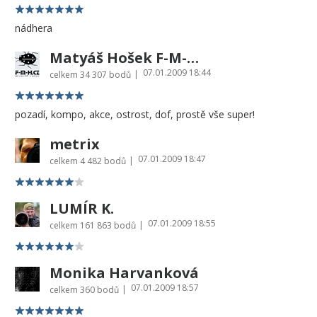
nádhera
Matyáš Hošek F-M-H.CZ
07.01.2009 18:44
|
celkem
34 307 bodů
pozadí, kompo, akce, ostrost, dof, prostě vše super!
metrix
07.01.2009 18:47
|
celkem
4 482 bodů
LUMÍR K.
07.01.2009 18:55
|
celkem
161 863 bodů
Monika Harvanková
07.01.2009 18:57
|
celkem
360 bodů