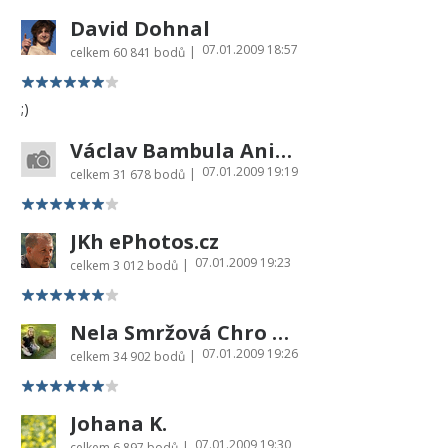
David Dohnal
07.01.2009 18:57
|
celkem
60 841 bodů
;)
Václav Bambula Animal-photo.cz
07.01.2009 19:19
|
celkem
31 678 bodů
JKh ePhotos.cz
07.01.2009 19:23
|
celkem
3 012 bodů
Nela Smržová Chro chro
07.01.2009 19:26
|
celkem
34 902 bodů
Johana K.
07.01.2009 19:30
|
celkem
6 897 bodů