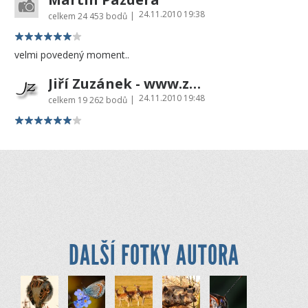
24.11.2010 19:38
|
celkem
24 453 bodů
velmi povedený moment..
Jiří Zuzánek - www.zuzanekjiri.cz
24.11.2010 19:48
|
celkem
19 262 bodů
DALŠÍ FOTKY AUTORA