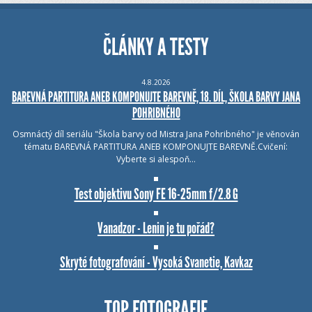
ČLÁNKY A TESTY
4.8.2026
BAREVNÁ PARTITURA ANEB KOMPONUJTE BAREVNĚ, 18. DÍL, ŠKOLA BARVY JANA
POHRIBNÉHO
Osmnáctý díl seriálu "Škola barvy od Mistra Jana Pohribného" je věnován
tématu BAREVNÁ PARTITURA ANEB KOMPONUJTE BAREVNĚ.Cvičení:
Vyberte si alespoň…
Test objektivu Sony FE 16-25mm f/2.8 G
Vanadzor - Lenin je tu pořád?
Skryté fotografování - Vysoká Svanetie, Kavkaz
TOP FOTOGRAFIE