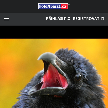
Přihlásit se
PŘIHLÁSIT
REGISTROVAT
Zapamatovat
Zapomněli jste heslo?
Měli jste účet na starém webu?