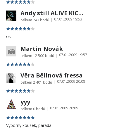
Andy still ALIVE KICKING
07.01.2009 19:53
|
celkem
243 bodů
ok
Martin Novák
07.01.2009 19:57
|
celkem
12 500 bodů
Věra Bělinová fressa
07.01.2009 20:08
|
celkem
2 401 bodů
yyy
07.01.2009 20:09
|
celkem
0 bodů
Výborný kousek, paráda.