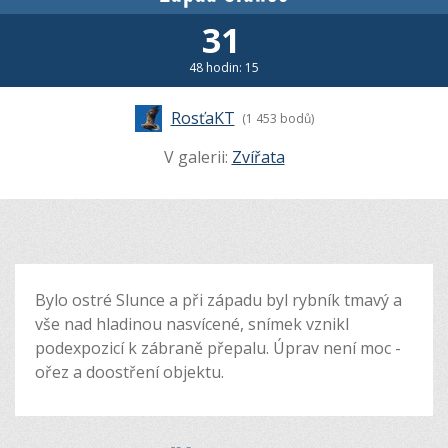
31
48 hodin: 15
RosťaKT
(1 453 bodů)
V galerii:
Zvířata
Bylo ostré Slunce a při západu byl rybník tmavý a
vše nad hladinou nasvícené, snímek vznikl
podexpozicí k zábraně přepalu. Úprav není moc -
ořez a doostření objektu.