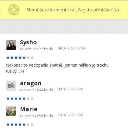
Nemůžete komentovat. Nejste přihlášen(a).
Sysho
09.07.2026 10:54
|
celkem
38 577 bodů
Nakonec to nedopadlo špatně, jen ten náklon je trochu
rušivý... ;-)
aragon
09.07.2026 22:01
|
celkem
21 044 bodů
Marie
10.07.2026 13:01
|
celkem
84 896 bodů