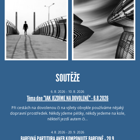
SOUTĚŽE
6.
8.
2026 - 10.
8.
2026
Téma dne "JAK JEZDÍME NA DOVOLENÉ" - 6.8.2026
Při cestách na dovolenou či na výlety obvykle používáme nějaký
dopravní prostředek. Někdy jdeme pěšky, někdy jedeme na kole,
někteří jezdí autem či…
4.
8.
2026 - 20.
9.
2026
BAREVNÁ PARTITURA ANEB KOMPONUJTE BAREVNĚ - 20.9.