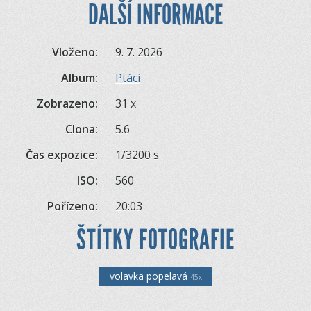
DALŠÍ INFORMACE
Vloženo:
9. 7. 2026
Album:
Ptáci
Zobrazeno:
31 x
Clona:
5.6
Čas expozice:
1/3200 s
ISO:
560
Pořízeno:
20:03
ŠTÍTKY FOTOGRAFIE
volavka popelavá
45x