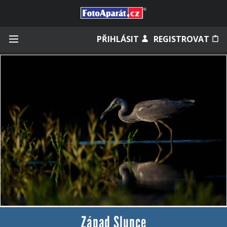
Přihlásit se
PŘIHLÁSIT
REGISTROVAT
Zapamatovat
Zapomněli jste heslo?
Měli jste účet na starém webu?
Západ Slunce