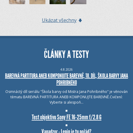
Ukázat všechny
ČLÁNKY A TESTY
4.8.2026
BAREVNÁ PARTITURA ANEB KOMPONUJTE BAREVNĚ, 18. DÍL, ŠKOLA BARVY JANA
POHRIBNÉHO
Osmnáctý díl seriálu "Škola barvy od Mistra Jana Pohribného" je věnován
tématu BAREVNÁ PARTITURA ANEB KOMPONUJTE BAREVNĚ.Cvičení:
Vyberte si alespoň…
Test objektivu Sony FE 16-25mm f/2.8 G
Vanadzor - Lenin je tu pořád?