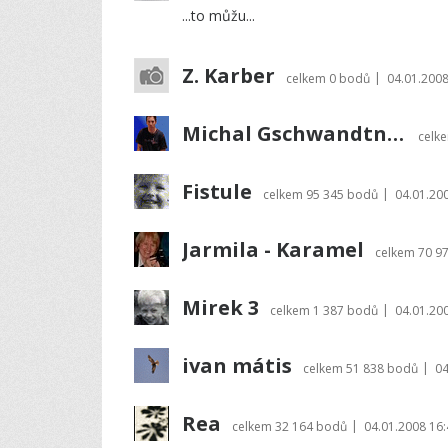
...to můžu...
Z. Karber
|
celkem
0 bodů
04.01.2008
Michal Gschwandtner
celk
Fistule
|
celkem
95 345 bodů
04.01.20
Jarmila - Karamel
celkem
70 9
Mirek 3
|
celkem
1 387 bodů
04.01.20
ivan mátis
|
celkem
51 838 bodů
04
Rea
|
celkem
32 164 bodů
04.01.2008 16: