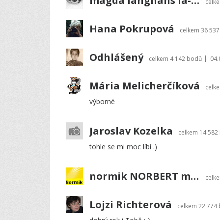
magda langhans la-guna
celk
Hana Pokrupová
celkem
36 53
Odhlášený
|
celkem
4 142 bodů
04.
Mária Melicherčíková
celk
výborné
Jaroslav Kozelka
celkem
14 582
tohle se mi moc líbí .)
normik NORBERT mikš
celk
Lojzi Richterová
celkem
22 774