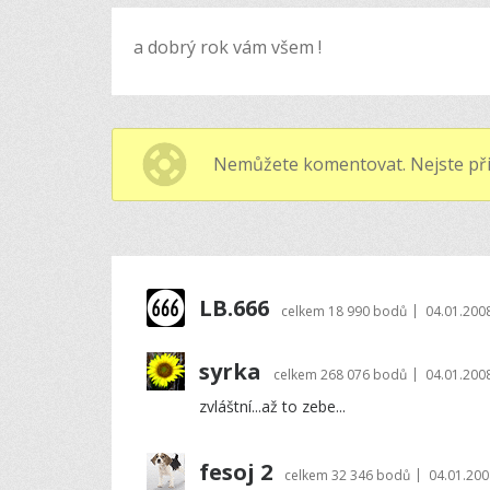
a dobrý rok vám všem !
Nemůžete komentovat. Nejste při
LB.666
|
celkem
18 990 bodů
04.01.200
syrka
|
celkem
268 076 bodů
04.01.200
zvláštní...až to zebe...
fesoj 2
|
celkem
32 346 bodů
04.01.200