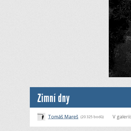
Zimní dny
Tomáš Mareš
V galerii
(20 325 bodů)