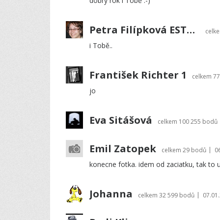
dobrý rok i Tobě :-)
Petra Filípková ESTRELLKA
celk
i Tobě..
František Richter 1
celkem
77
jo
Eva Sitášová
celkem
100 255 bodů
Emil Zatopek
|
celkem
29 bodů
0
konecne fotka. idem od zaciatku, tak to 
Johanna
|
celkem
32 599 bodů
07.01