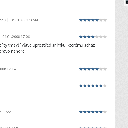
|
bodů
04.01.2008 16:44
|
04.01.2008 17:06
dí ty tmavší větve uprostřed snímku, kterému scházi
vpravo nahoře.
2008 17:14
8 17:22