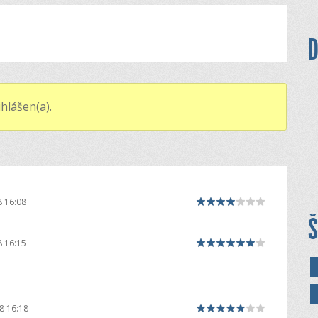
D
hlášen(a).
8 16:08
Š
8 16:15
8 16:18