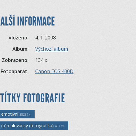
ALŠÍ INFORMACE
Vloženo:
4. 1. 2008
Album:
Výchozí album
Zobrazeno:
134 x
Fotoaparát:
Canon EOS 400D
TÍTKY FOTOGRAFIE
emotivní
28287x
(o)malovánky (fotografika)
4677x