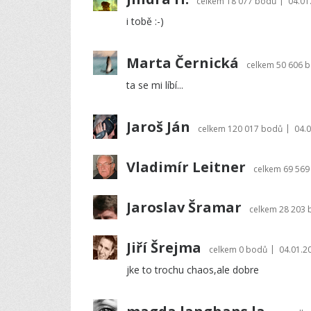
|
celkem
18 077 bodů
04.01
i tobě :-)
Marta Černická
celkem
50 606 
ta se mi líbí...
Jaroš Ján
|
celkem
120 017 bodů
04.0
Vladimír Leitner
celkem
69 569
Jaroslav Šramar
celkem
28 203 
Jiří Šrejma
|
celkem
0 bodů
04.01.2
jke to trochu chaos,ale dobre