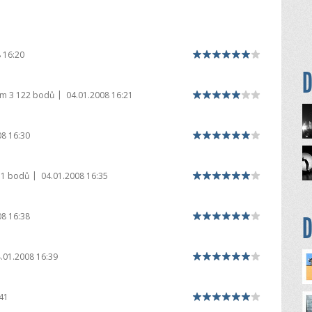
 16:20
D
|
em
3 122 bodů
04.01.2008 16:21
08 16:30
|
71 bodů
04.01.2008 16:35
08 16:38
D
.01.2008 16:39
41