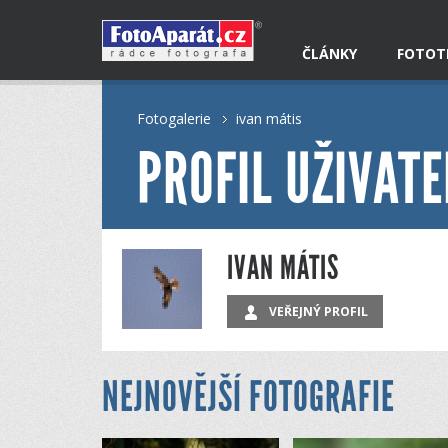
ČLÁNKY
FOTOT
Fotogalerie
ivan mátis
PROFIL UŽIVATE
IVAN MÁTIS
VEŘEJNÝ PROFIL
NEJNOVĚJŠÍ FOTOGRAFIE