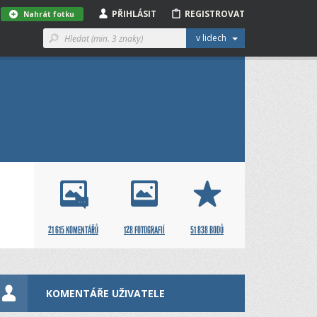
PŘIHLÁSIT
REGISTROVAT
Nahrát fotku
v lidech
21 615 KOMENTÁŘŮ
128 FOTOGRAFIÍ
51 838 BODŮ
KOMENTÁŘE UŽIVATELE