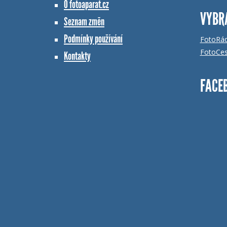
O fotoaparat.cz
VYBR
Seznam změn
Podmínky používání
FotoRá
FotoCes
Kontakty
FACE