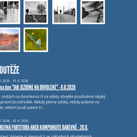
OUTĚŽE
8.
2026 - 10.
8.
2026
ma dne "JAK JEZDÍME NA DOVOLENÉ" - 6.8.2026
i cestách na dovolenou či na výlety obvykle používáme nějaký
pravní prostředek. Někdy jdeme pěšky, někdy jedeme na
le, někteří jezdí autem či…
8.
2026 - 20.
9.
2026
REVNÁ PARTITURA ANEB KOMPONUJTE BAREVNĚ - 20.9.
ičení: Vyberte si alespoň 3 ze základních skladebných