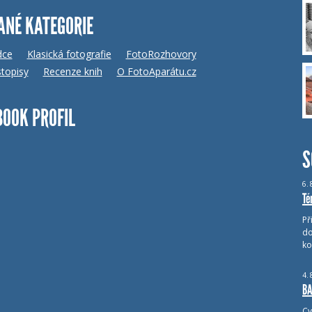
ANÉ KATEGORIE
dce
Klasická fotografie
FotoRozhovory
topisy
Recenze knih
O FotoAparátu.cz
BOOK PROFIL
S
6.
Té
Př
do
ko
4.
BA
Cv