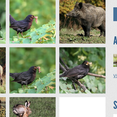
A
Vš
S