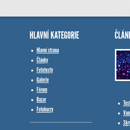
HLAVNÍ KATEGORIE
ČLÁN
Hlavní strana
Články
Fototesty
Galerie
Fórum
Bazar
Tes
Fotokurzy
Vana
Skr