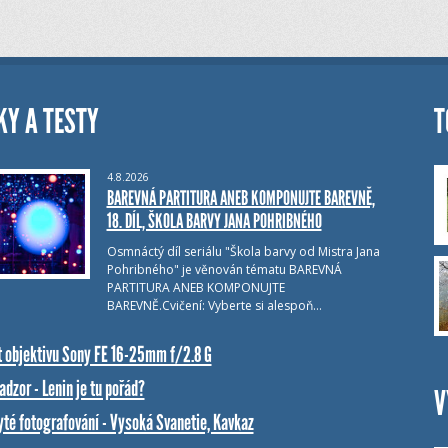
KY A TESTY
T
4.8.2026
BAREVNÁ PARTITURA ANEB KOMPONUJTE BAREVNĚ,
18. DÍL, ŠKOLA BARVY JANA POHRIBNÉHO
Osmnáctý díl seriálu "Škola barvy od Mistra Jana
Pohribného" je věnován tématu BAREVNÁ
PARTITURA ANEB KOMPONUJTE
BAREVNĚ.Cvičení: Vyberte si alespoň…
t objektivu Sony FE 16-25mm f/2.8 G
dzor - Lenin je tu pořád?
V
yté fotografování - Vysoká Svanetie, Kavkaz