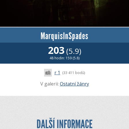
MarquisInSpades
203
(5.9)
48 hodin: 159 (5.8)
r 1
(33 411 bodů)
V galerii:
Ostatní žánry
DALŠÍ INFORMACE