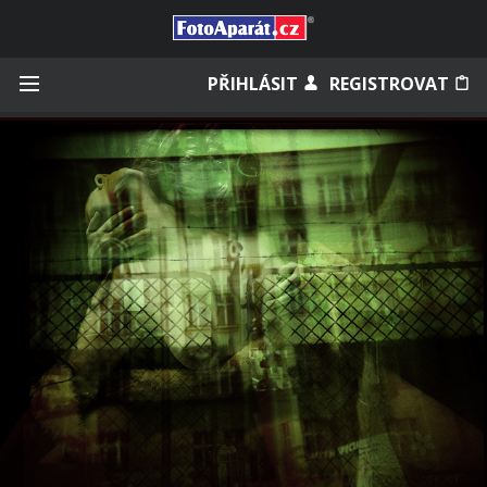
Přihlásit se
PŘIHLÁSIT
REGISTROVAT
Zapamatovat
Zapomněli jste heslo?
Měli jste účet na starém webu?