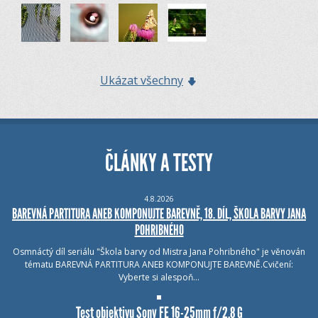
Ukázat všechny
ČLÁNKY A TESTY
4.8.2026
BAREVNÁ PARTITURA ANEB KOMPONUJTE BAREVNĚ, 18. DÍL, ŠKOLA BARVY JANA
POHRIBNÉHO
Osmnáctý díl seriálu "Škola barvy od Mistra Jana Pohribného" je věnován
tématu BAREVNÁ PARTITURA ANEB KOMPONUJTE BAREVNĚ.Cvičení:
Vyberte si alespoň…
Test objektivu Sony FE 16-25mm f/2.8 G