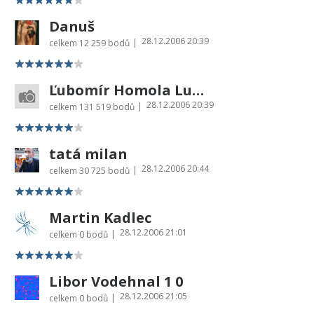
Danuš
28.12.2006 20:39
|
celkem
12 259 bodů
Ľubomír Homola Lubo54
28.12.2006 20:39
|
celkem
131 519 bodů
tatá milan
28.12.2006 20:44
|
celkem
30 725 bodů
Martin Kadlec
28.12.2006 21:01
|
celkem
0 bodů
Libor Vodehnal 1 0
28.12.2006 21:05
|
celkem
0 bodů