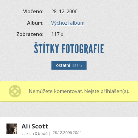
Vloženo:
28. 12. 2006
Album:
Výchozí album
Zobrazeno:
117 x
ŠTÍTKY FOTOGRAFIE
ostatní
16384x
Nemůžete komentovat. Nejste přihlášen(a).
Ali Scott
28.12.2006 20:11
|
celkem
0 bodů