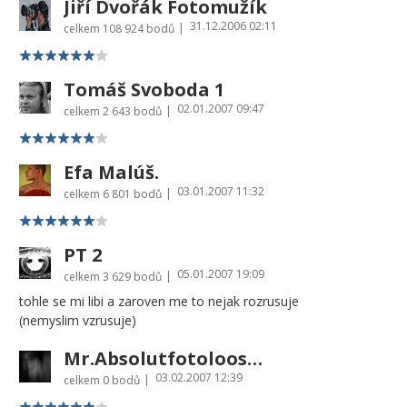
Jiří Dvořák Fotomužík
31.12.2006 02:11
|
celkem
108 924 bodů
Tomáš Svoboda 1
02.01.2007 09:47
|
celkem
2 643 bodů
Efa Malúš.
03.01.2007 11:32
|
celkem
6 801 bodů
PT 2
05.01.2007 19:09
|
celkem
3 629 bodů
tohle se mi libi a zaroven me to nejak rozrusuje
(nemyslim vzrusuje)
Mr.Absolutfotolooser.artkiller
03.02.2007 12:39
|
celkem
0 bodů