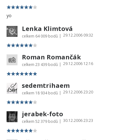
yo
Lenka Klimtová
29.12.2006 09:32
|
celkem
64 009 bodů
Roman Romančák
29.12.2006 12:16
|
celkem
23 439 bodů
sedemtrihaem
29.12.2006 23:20
|
celkem
18 934 bodů
jerabek-foto
30.12.2006 23:23
|
celkem
52 379 bodů