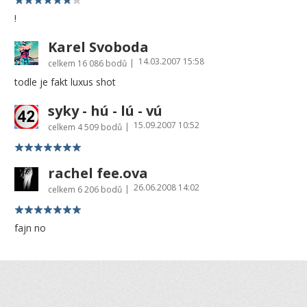
!
Karel Svoboda
14.03.2007 15:58
|
celkem
16 086 bodů
todle je fakt luxus shot
syky - hú - lú - vú
15.09.2007 10:52
|
celkem
4 509 bodů
rachel fee.ova
26.06.2008 14:02
|
celkem
6 206 bodů
fajn no