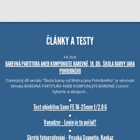
ČLÁNKY A TESTY
4.8.2026
BAREVNÁ PARTITURA ANEB KOMPONUJTE BAREVNĚ, 18. DÍL, ŠKOLA BARVY JANA
POHRIBNÉHO
Osmnáctý díl seriálu "Škola barvy od Mistra Jana Pohribného" je věnován
tématu BAREVNÁ PARTITURA ANEB KOMPONUJTE BAREVNĚ.Cvičení:
Vyberte si alespoň…
Test objektivu Sony FE 16-25mm f/2.8 G
Vanadzor - Lenin je tu pořád?
Skryté fotografování - Vysoká Svanetie, Kavkaz