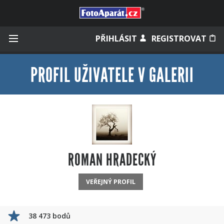
Přihlásit se
PŘIHLÁSIT
REGISTROVAT
PROFIL UŽIVATELE V GALERII
Zapamatovat
Zapomněli jste heslo?
Měli jste účet na starém webu?
ROMAN HRADECKÝ
VEŘEJNÝ PROFIL
38 473 bodů