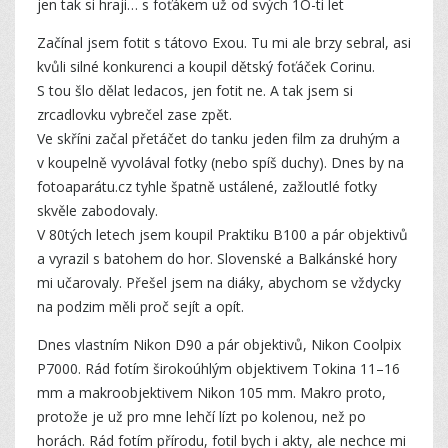
jen tak si hraji… s foťákem už od svých 1O-ti let
Začínal jsem fotit s tátovo Exou. Tu mi ale brzy sebral, asi
kvůli silné konkurenci a koupil dětský foťáček Corinu.
S tou šlo dělat ledacos, jen fotit ne. A tak jsem si
zrcadlovku vybrečel zase zpět.
Ve skříni začal přetáčet do tanku jeden film za druhým a
v koupelně vyvolával fotky (nebo spíš duchy). Dnes by na
fotoaparátu.cz tyhle špatně ustálené, zažloutlé fotky
skvěle zabodovaly.
V 80tých letech jsem koupil Praktiku B100 a pár objektivů
a vyrazil s batohem do hor. Slovenské a Balkánské hory
mi učarovaly. Přešel jsem na diáky, abychom se vždycky
na podzim měli proč sejít a opít.
Dnes vlastním Nikon D90 a pár objektivů, Nikon Coolpix
P7000. Rád fotím širokoúhlým objektivem Tokina 11–16
mm a makroobjektivem Nikon 105 mm. Makro proto,
protože je už pro mne lehčí lízt po kolenou, než po
horách. Rád fotím přírodu, fotil bych i akty, ale nechce mi