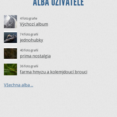
ALBA UŽIVATELE
4 fotografie
Výchozí album
74 fotografií
jednohubky
40 fotografií
prima nostalgia
36 fotografií
farma hmyzu a kolemjdoucí brouci
Všechna alba ...