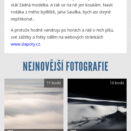
stát žádná modelka. A tak se na ně jen koukám. Navíc
rodáka z mého bydliště, Jana Saudka, bych asi stejně
nepřekonal…
A protože hodně vandruju po horách a rád o nich píšu,
své zážitky a fotky sdílím na webových stránkách
www.slapoty.cz
.
NEJNOVĚJŠÍ FOTOGRAFIE
11 bodů
10 bodů