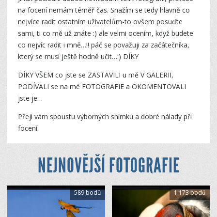
na focení nemám téměř čas. Snažím se tedy hlavně co
nejvíce radit ostatním uživatelům-to ovšem posuďte
sami, ti co mě už znáte :) ale velmi ocením, když budete
co nejvíc radit i mně…!! páč se považuji za začátečníka,
který se musí ještě hodně učit…:) DÍKY
DÍKY VŠEM co jste se ZASTAVILI u mě V GALERII,
PODÍVALI se na mé FOTOGRAFIE a OKOMENTOVALI
jste je…
Přeji vám spoustu výborných snímku a dobré nálady při
focení.
NEJNOVĚJŠÍ FOTOGRAFIE
589 bodů
1 173 bodů