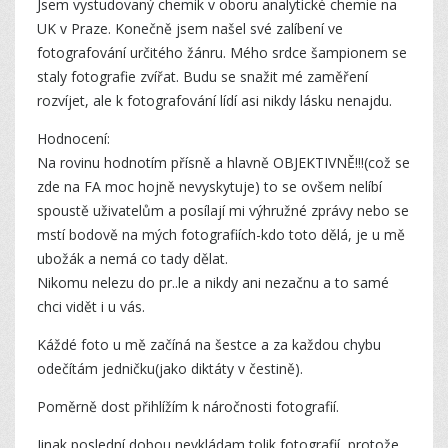
Jsem vystudovaný chemik v oboru analytické chemie na
UK v Praze. Konečně jsem našel své zalíbení ve
fotografování určitého žánru. Mého srdce šampionem se
staly fotografie zvířat. Budu se snažit mé zaměření
rozvíjet, ale k fotografování lídí asi nikdy lásku nenajdu.
Hodnocení:
Na rovinu hodnotím přísně a hlavně OBJEKTIVNĚ!!!(což se
zde na FA moc hojně nevyskytuje) to se ovšem nelíbí
spoustě uživatelům a posílají mi výhružné zprávy nebo se
mstí bodově na mých fotografiích-kdo toto dělá, je u mě
ubožák a nemá co tady dělat.
Nikomu nelezu do pr..le a nikdy ani nezačnu a to samé
chci vidět i u vás.
Káždé foto u mě začíná na šestce a za každou chybu
odečítám jedničku(jako diktáty v čestině).
Poměrně dost přihlížím k náročnosti fotografií.
Jinak poslední dobou nevkládam tolik fotografií, protože