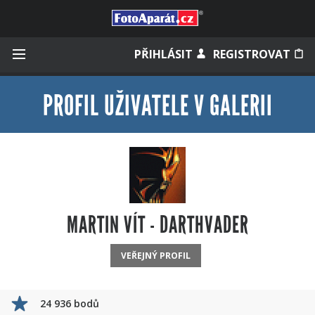
Přihlásit se
PŘIHLÁSIT
REGISTROVAT
PROFIL UŽIVATELE V GALERII
Zapamatovat
Zapomněli jste heslo?
Měli jste účet na starém webu?
MARTIN VÍT - DARTHVADER
VEŘEJNÝ PROFIL
24 936 bodů