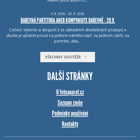
někteří jezdí autem či…
4.
8.
2026 - 20.
9.
2026
BAREVNÁ PARTITURA ANEB KOMPONUJTE BAREVNĚ - 20.9.
Cvičení: Vyberte si alespoň 3 ze základních skladebných postupů a
zkuste je uplatnit pouze na jednom námětu např. na jednom zátiší, na
portrétu, aktu…
VŠECHNY SOUTĚŽE
DALŠÍ STRÁNKY
O fotoaparat.cz
Seznam změn
Podmínky používání
Kontakty