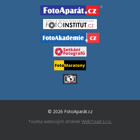
© 2026 FotoAparát.cz
Tvorba webových stránek
WebToad s.r.o.