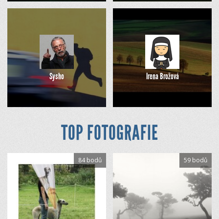
Sysho
Irena Brožová
TOP FOTOGRAFIE
84 bodů
59 bodů