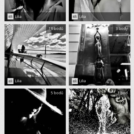
Lilia
Lilia
18 bodů
3 body
Lilia
Lilia
5 bodů
1 bod