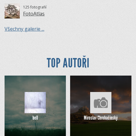
125 fotografií
FotoAtlas
Všechny galerie ...
TOP AUTOŘI
bell
Miroslav Chrobačinský