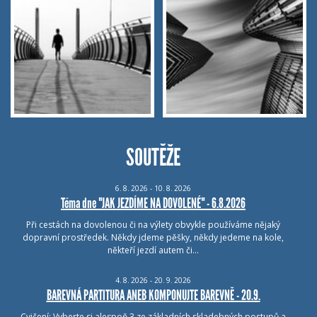
SOUTĚŽE
6.
8.
2026 - 10.
8.
2026
Téma dne "JAK JEZDÍME NA DOVOLENÉ" - 6.8.2026
Při cestách na dovolenou či na výlety obvykle používáme nějaký
dopravní prostředek. Někdy jdeme pěšky, někdy jedeme na kole,
někteří jezdí autem či…
4.
8.
2026 - 20.
9.
2026
BAREVNÁ PARTITURA ANEB KOMPONUJTE BAREVNĚ - 20.9.
Cvičení: Vyberte si alespoň 3 ze základních skladebných postupů a