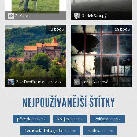
PaKlásek
Radek Skoupý
73 bodů
59 bodů
Petr Dvořák-obrazprovas.cz
Lenka Klimtová
NEJPOUŽÍVANĚJŠÍ ŠTÍTKY
příroda
krajina
zvířata
107576x
68031x
55229x
černobílá fotografie
makro
49240x
35439x