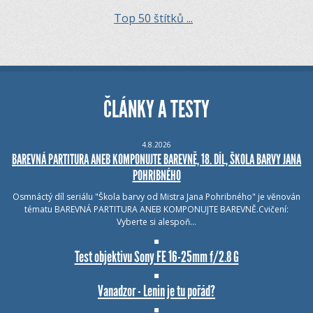
Top 50 štítků ...
ČLÁNKY A TESTY
4.8.2026
BAREVNÁ PARTITURA ANEB KOMPONUJTE BAREVNĚ, 18. DÍL, ŠKOLA BARVY JANA
POHRIBNÉHO
Osmnáctý díl seriálu "Škola barvy od Mistra Jana Pohribného" je věnován
tématu BAREVNÁ PARTITURA ANEB KOMPONUJTE BAREVNĚ.Cvičení:
Vyberte si alespoň…
Test objektivu Sony FE 16-25mm f/2.8 G
Vanadzor - Lenin je tu pořád?