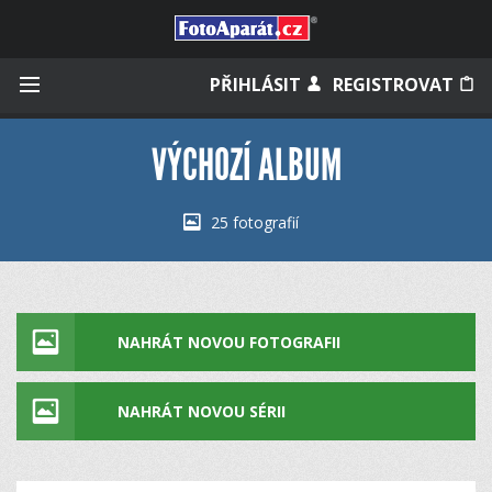
Přihlásit se
PŘIHLÁSIT
REGISTROVAT
VÝCHOZÍ ALBUM
Zapamatovat
25 fotografií
Zapomněli jste heslo?
Měli jste účet na starém webu?
NAHRÁT NOVOU FOTOGRAFII
NAHRÁT NOVOU SÉRII