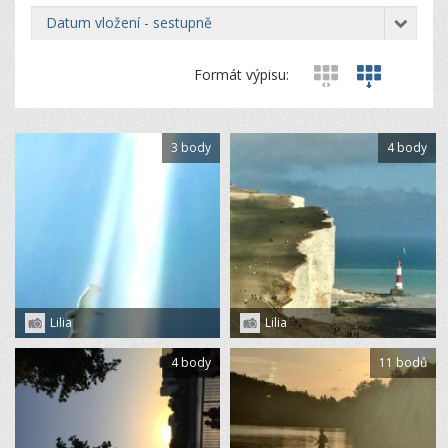
datum vložení - sestupně
Formát výpisu:
3 body
4 body
Lilia
Lilia
4 body
11 bodů