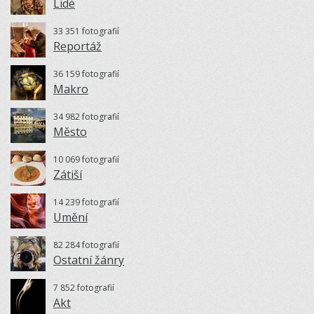
Lidé
33 351 fotografií
Reportáž
36 159 fotografií
Makro
34 982 fotografií
Město
10 069 fotografií
Zátiší
14 239 fotografií
Umění
82 284 fotografií
Ostatní žánry
7 852 fotografií
Akt