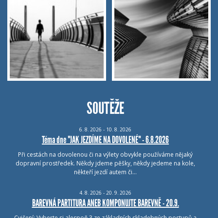
SOUTĚŽE
6.
8.
2026 - 10.
8.
2026
Téma dne "JAK JEZDÍME NA DOVOLENÉ" - 6.8.2026
Při cestách na dovolenou či na výlety obvykle používáme nějaký
dopravní prostředek. Někdy jdeme pěšky, někdy jedeme na kole,
někteří jezdí autem či…
4.
8.
2026 - 20.
9.
2026
BAREVNÁ PARTITURA ANEB KOMPONUJTE BAREVNĚ - 20.9.
Cvičení: Vyberte si alespoň 3 ze základních skladebných postupů a