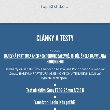
Top 50 štítků ...
ČLÁNKY A TESTY
4.8.2026
BAREVNÁ PARTITURA ANEB KOMPONUJTE BAREVNĚ, 18. DÍL, ŠKOLA BARVY JANA
POHRIBNÉHO
Osmnáctý díl seriálu "Škola barvy od Mistra Jana Pohribného" je věnován
tématu BAREVNÁ PARTITURA ANEB KOMPONUJTE BAREVNĚ.Cvičení:
Vyberte si alespoň…
Test objektivu Sony FE 16-25mm f/2.8 G
Vanadzor - Lenin je tu pořád?