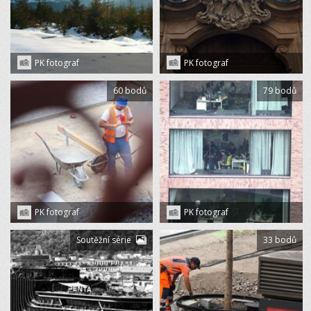
PK fotograf
PK fotograf
60 bodů
79 bodů
PK fotograf
PK fotograf
Soutěžní série
33 bodů