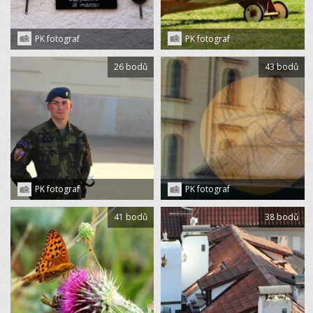
PK fotograf
PK fotograf
26 bodů
43 bodů
PK fotograf
PK fotograf
41 bodů
38 bodů