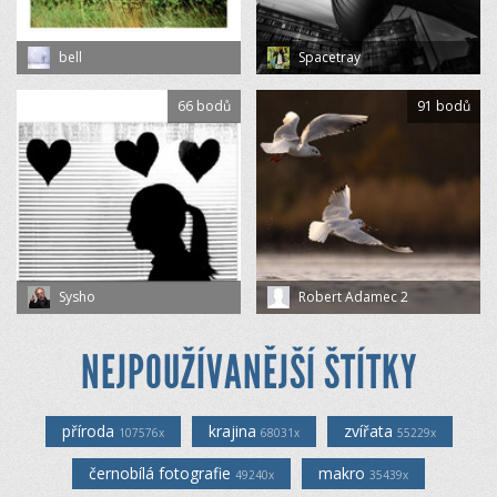
bell
Spacetray
66 bodů
91 bodů
Sysho
Robert Adamec 2
NEJPOUŽÍVANĚJŠÍ ŠTÍTKY
příroda
krajina
zvířata
107576x
68031x
55229x
černobílá fotografie
makro
49240x
35439x