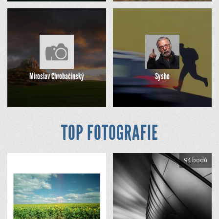
Miroslav Chrobačinský
Sysho
TOP FOTOGRAFIE
94 bodů