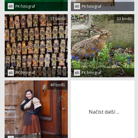
PK fotograf
PK fotograf
17 bodů
53 bodů
PK fotograf
PK fotograf
49 bodů
Načíst další ...