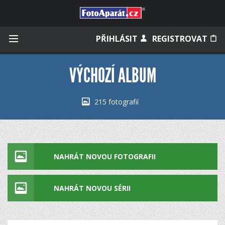
Přihlásit se
PŘIHLÁSIT
REGISTROVAT
VÝCHOZÍ ALBUM
Zapamatovat
215 fotografií
Zapomněli jste heslo?
Měli jste účet na starém webu?
NAHRÁT NOVOU FOTOGRAFII
NAHRÁT NOVOU SÉRII