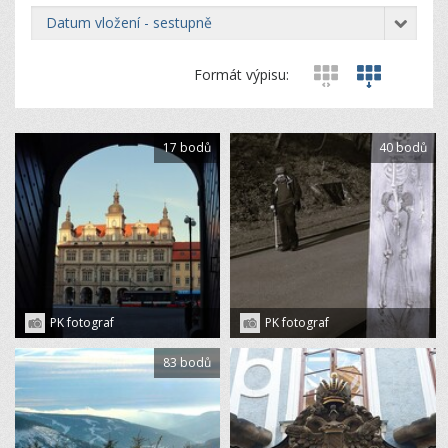
datum vložení - sestupně
Formát výpisu:
17 bodů
40 bodů
PK fotograf
PK fotograf
83 bodů