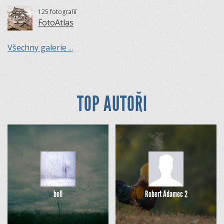
125 fotografií
FotoAtlas
Všechny galerie ...
TOP AUTOŘI
bell
Robert Adamec 2