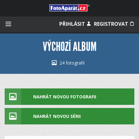
Přihlásit se
PŘIHLÁSIT
REGISTROVAT
VÝCHOZÍ ALBUM
Zapamatovat
24 fotografií
Zapomněli jste heslo?
Měli jste účet na starém webu?
NAHRÁT NOVOU FOTOGRAFII
NAHRÁT NOVOU SÉRII