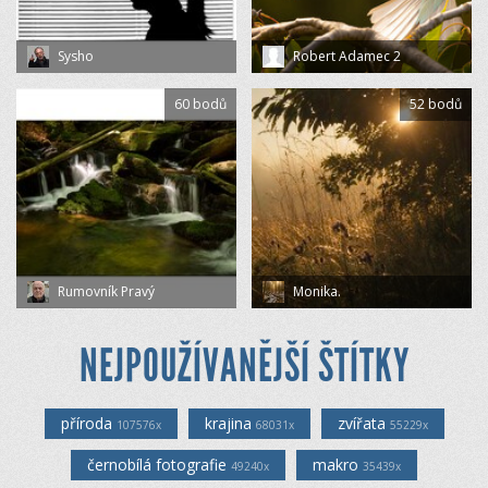
Sysho
Robert Adamec 2
60 bodů
52 bodů
Rumovník Pravý
Monika.
NEJPOUŽÍVANĚJŠÍ ŠTÍTKY
příroda
krajina
zvířata
107576x
68031x
55229x
černobílá fotografie
makro
49240x
35439x