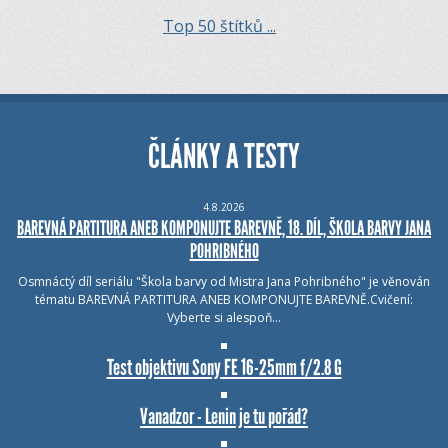
Top 50 štítků ...
ČLÁNKY A TESTY
4.8.2026
BAREVNÁ PARTITURA ANEB KOMPONUJTE BAREVNĚ, 18. DÍL, ŠKOLA BARVY JANA
POHRIBNÉHO
Osmnáctý díl seriálu "Škola barvy od Mistra Jana Pohribného" je věnován
tématu BAREVNÁ PARTITURA ANEB KOMPONUJTE BAREVNĚ.Cvičení:
Vyberte si alespoň…
Test objektivu Sony FE 16-25mm f/2.8 G
Vanadzor - Lenin je tu pořád?