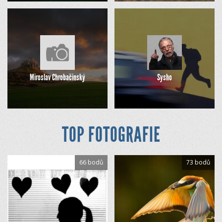
Miroslav Chrobačinský
Sysho
TOP FOTOGRAFIE
66 bodů
73 bodů