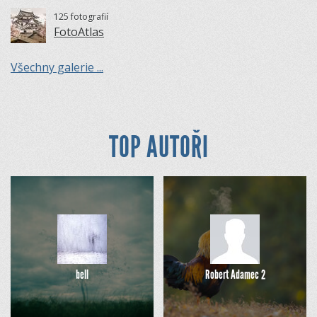
125 fotografií
FotoAtlas
Všechny galerie ...
TOP AUTOŘI
bell
Robert Adamec 2