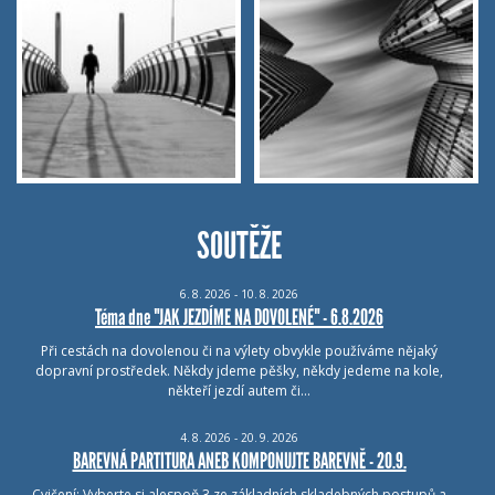
SOUTĚŽE
6.
8.
2026 - 10.
8.
2026
Téma dne "JAK JEZDÍME NA DOVOLENÉ" - 6.8.2026
Při cestách na dovolenou či na výlety obvykle používáme nějaký
dopravní prostředek. Někdy jdeme pěšky, někdy jedeme na kole,
někteří jezdí autem či…
4.
8.
2026 - 20.
9.
2026
BAREVNÁ PARTITURA ANEB KOMPONUJTE BAREVNĚ - 20.9.
Cvičení: Vyberte si alespoň 3 ze základních skladebných postupů a