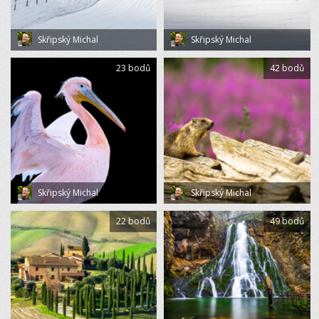
Skřipský Michal
Skřipský Michal
23 bodů
42 bodů
Skřipský Michal
Skřipský Michal
22 bodů
49 bodů