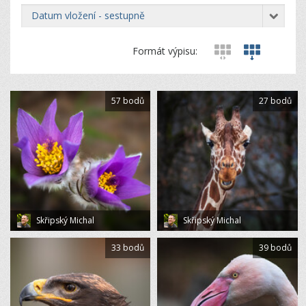
datum vložení - sestupně
Formát výpisu:
57 bodů
27 bodů
Skřipský Michal
Skřipský Michal
33 bodů
39 bodů