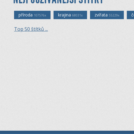
příroda
krajina
zvířata
č
107576x
68031x
55229x
Top 50 štítků ...