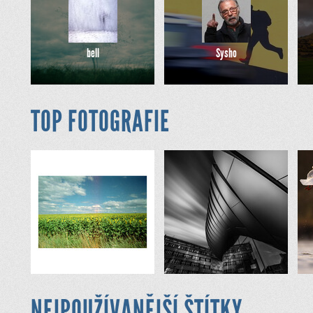
bell
Sysho
TOP FOTOGRAFIE
NEJPOUŽÍVANĚJŠÍ ŠTÍTKY