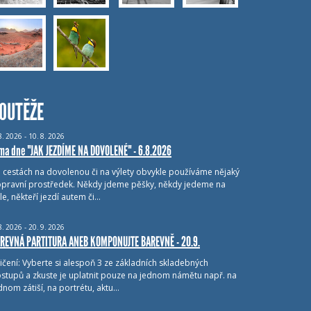
OUTĚŽE
8.
2026 - 10.
8.
2026
ma dne "JAK JEZDÍME NA DOVOLENÉ" - 6.8.2026
i cestách na dovolenou či na výlety obvykle používáme nějaký
pravní prostředek. Někdy jdeme pěšky, někdy jedeme na
le, někteří jezdí autem či…
8.
2026 - 20.
9.
2026
REVNÁ PARTITURA ANEB KOMPONUJTE BAREVNĚ - 20.9.
ičení: Vyberte si alespoň 3 ze základních skladebných
stupů a zkuste je uplatnit pouze na jednom námětu např. na
dnom zátiší, na portrétu, aktu…