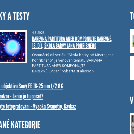
KY A TESTY
T
4.8.2026
BAREVNÁ PARTITURA ANEB KOMPONUJTE BAREVNĚ,
18. DÍL, ŠKOLA BARVY JANA POHRIBNÉHO
Osmnáctý díl seriálu "Škola barvy od Mistra Jana
Pohribného" je věnován tématu BAREVNÁ
PARTITURA ANEB KOMPONUJTE
BAREVNĚ.Cvičení: Vyberte si alespoň…
t objektivu Sony FE 16-25mm f/2.8 G
dzor - Lenin je tu pořád?
V
yté fotografování - Vysoká Svanetie, Kavkaz
ANÉ KATEGORIE