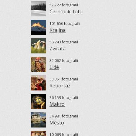
57 722 fotografií
Černobílé foto
101 656 fotografií
Krajina
58 243 fotografií
Zvířata
32 062 fotografií
Lidé
33 351 fotografií
Reportáž
36 159 fotografií
Makro
34 981 fotografií
Město
10 069 fotografií