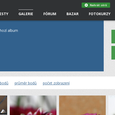
Nahrát sérii
ESTY
GALERIE
FÓRUM
BAZAR
FOTOKURZY
hozí album
 bodů
průměr bodů
počet zobrazení