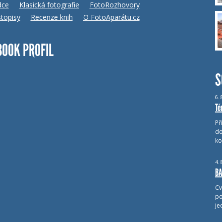
dce
Klasická fotografie
FotoRozhovory
topisy
Recenze knih
O FotoAparátu.cz
BOOK PROFIL
S
6.
Té
Př
do
ko
4.
BA
Cv
po
je