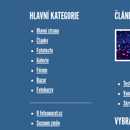
HLAVNÍ KATEGORIE
ČLÁN
Hlavní strana
Články
Fototesty
Galerie
Fórum
Bazar
Tes
Fotokurzy
Vana
Skr
O fotoaparat.cz
VYBR
Seznam změn