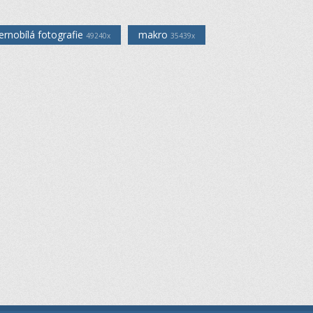
ernobílá fotografie
makro
49240x
35439x