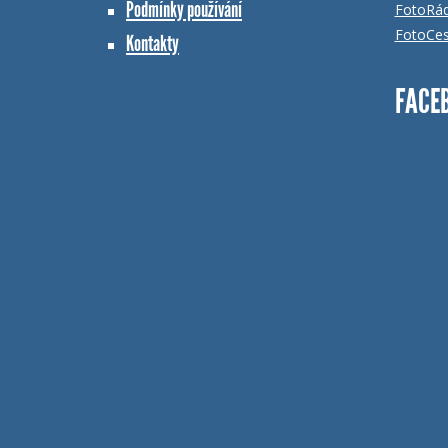
Podmínky používání
FotoRá
FotoCes
Kontakty
FACE