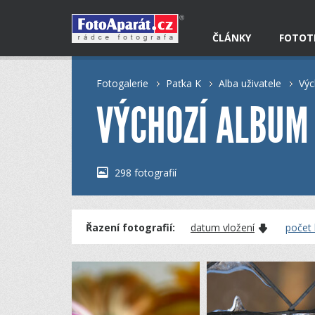
ČLÁNKY
FOTOT
Fotogalerie
Paťka K
Alba uživatele
Výc
VÝCHOZÍ ALBUM
298 fotografií
Řazení fotografií:
datum vložení
počet