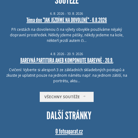
SOUTĚŽE
6.
8.
2026 - 10.
8.
2026
Téma dne "JAK JEZDÍME NA DOVOLENÉ" - 6.8.2026
Při cestách na dovolenou či na výlety obvykle používáme nějaký
dopravní prostředek. Někdy jdeme pěšky, někdy jedeme na kole,
někteří jezdí autem či…
4.
8.
2026 - 20.
9.
2026
BAREVNÁ PARTITURA ANEB KOMPONUJTE BAREVNĚ - 20.9.
Cvičení: Vyberte si alespoň 3 ze základních skladebných postupů a
zkuste je uplatnit pouze na jednom námětu např. na jednom zátiší, na
portrétu, aktu…
VŠECHNY SOUTĚŽE
DALŠÍ STRÁNKY
O fotoaparat.cz