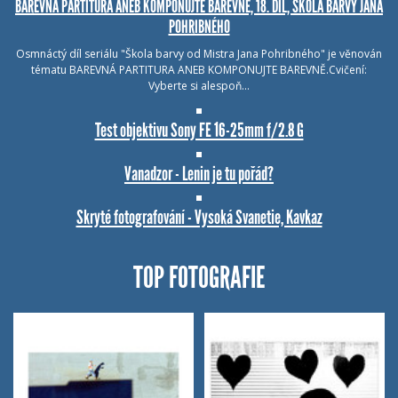
BAREVNÁ PARTITURA ANEB KOMPONUJTE BAREVNĚ, 18. DÍL, ŠKOLA BARVY JANA
POHRIBNÉHO
Osmnáctý díl seriálu "Škola barvy od Mistra Jana Pohribného" je věnován
tématu BAREVNÁ PARTITURA ANEB KOMPONUJTE BAREVNĚ.Cvičení:
Vyberte si alespoň…
Test objektivu Sony FE 16-25mm f/2.8 G
Vanadzor - Lenin je tu pořád?
Skryté fotografování - Vysoká Svanetie, Kavkaz
TOP FOTOGRAFIE