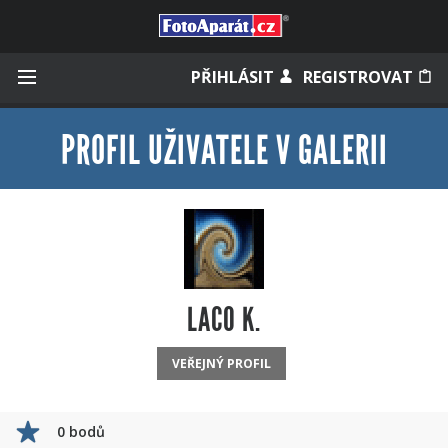
Přihlásit se
PŘIHLÁSIT
REGISTROVAT
PROFIL UŽIVATELE V GALERII
Zapamatovat
Zapomněli jste heslo?
Měli jste účet na starém webu?
LACO K.
VEŘEJNÝ PROFIL
0 bodů