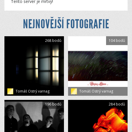
Tento server je mrtvý!
NEJNOVĚJŠÍ FOTOGRAFIE
268 bodů
104 bodů
Tomáš Ostrý varnag
Tomáš Ostrý varnag
196 bodů
284 bodů