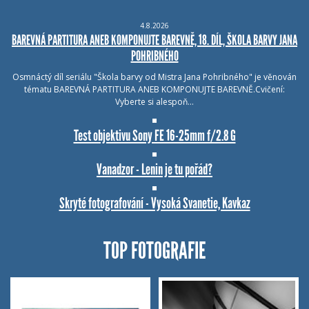
4.8.2026
BAREVNÁ PARTITURA ANEB KOMPONUJTE BAREVNĚ, 18. DÍL, ŠKOLA BARVY JANA
POHRIBNÉHO
Osmnáctý díl seriálu "Škola barvy od Mistra Jana Pohribného" je věnován
tématu BAREVNÁ PARTITURA ANEB KOMPONUJTE BAREVNĚ.Cvičení:
Vyberte si alespoň…
Test objektivu Sony FE 16-25mm f/2.8 G
Vanadzor - Lenin je tu pořád?
Skryté fotografování - Vysoká Svanetie, Kavkaz
TOP FOTOGRAFIE