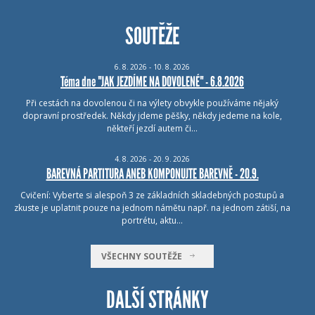
SOUTĚŽE
6.
8.
2026 - 10.
8.
2026
Téma dne "JAK JEZDÍME NA DOVOLENÉ" - 6.8.2026
Při cestách na dovolenou či na výlety obvykle používáme nějaký
dopravní prostředek. Někdy jdeme pěšky, někdy jedeme na kole,
někteří jezdí autem či…
4.
8.
2026 - 20.
9.
2026
BAREVNÁ PARTITURA ANEB KOMPONUJTE BAREVNĚ - 20.9.
Cvičení: Vyberte si alespoň 3 ze základních skladebných postupů a
zkuste je uplatnit pouze na jednom námětu např. na jednom zátiší, na
portrétu, aktu…
VŠECHNY SOUTĚŽE
DALŠÍ STRÁNKY