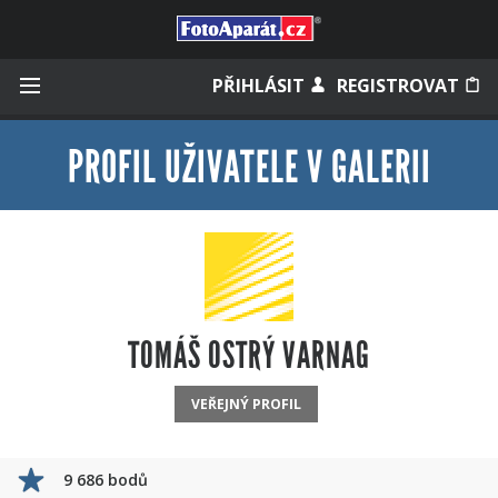
Přihlásit se
PŘIHLÁSIT
REGISTROVAT
PROFIL UŽIVATELE V GALERII
Zapamatovat
Zapomněli jste heslo?
Měli jste účet na starém webu?
TOMÁŠ OSTRÝ VARNAG
VEŘEJNÝ PROFIL
9 686 bodů