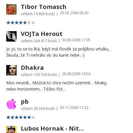
Tibor Tomasch
25.05.2006 08:30
|
celkem
14 889 bodů
VOJTa Herout
30.05.2006 17:05
|
celkem
264 417 bodů
Jo jo, to se to lítá, když má člověk za prdýlkou vrtulku...
Škoda, že Ti nehrálo víc do karet nebe ;-)
Dhakra
28.06.2006 16:56
|
celkem
109 758 bodů
Moc nesedí... Možná to chce nečím uzemnit... Mraky,
nebo horizontem... Těžko říct...
pb
05.11.2006 11:22
|
celkem
28 294 bodů
Lubos Hornak - Nitovka