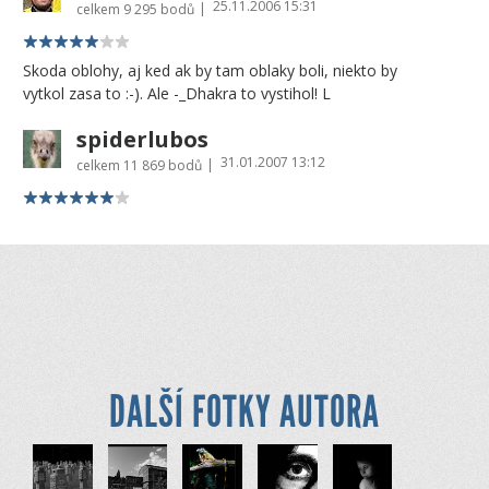
25.11.2006 15:31
|
celkem
9 295 bodů
Skoda oblohy, aj ked ak by tam oblaky boli, niekto by
vytkol zasa to :-). Ale -_Dhakra to vystihol! L
spiderlubos
31.01.2007 13:12
|
celkem
11 869 bodů
DALŠÍ FOTKY AUTORA