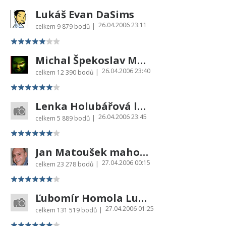
Lukáš Evan DaSims
26.04.2006 23:11
|
celkem
9 879 bodů
Michal Špekoslav Marx
26.04.2006 23:40
|
celkem
12 390 bodů
Lenka Holubářová lemur
26.04.2006 23:45
|
celkem
5 889 bodů
Jan Matoušek mahonn
27.04.2006 00:15
|
celkem
23 278 bodů
Ľubomír Homola Lubo54
27.04.2006 01:25
|
celkem
131 519 bodů