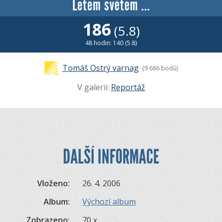
Letem světem ...
186
(5.8)
48 hodin: 140 (5.8)
Tomáš Ostrý varnag
(9 686 bodů)
V galerii:
Reportáž
DALŠÍ INFORMACE
Vloženo:
26. 4. 2006
Album:
Výchozí album
Zobrazeno:
70 x