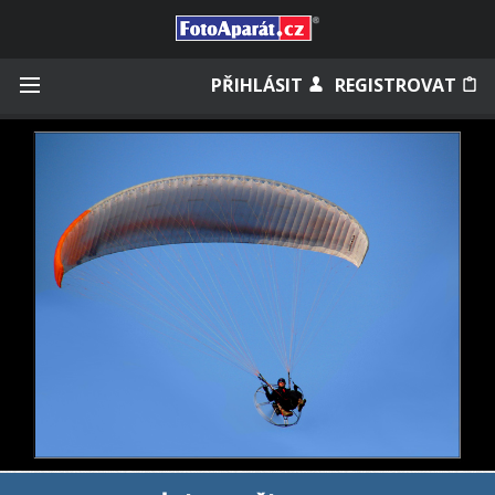
Přihlásit se
PŘIHLÁSIT
REGISTROVAT
Zapamatovat
Zapomněli jste heslo?
Měli jste účet na starém webu?