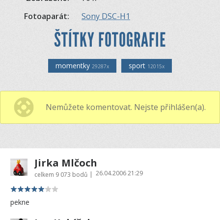
Fotoaparát:
Sony DSC-H1
ŠTÍTKY FOTOGRAFIE
momentky
sport
29287x
12015x
Nemůžete komentovat. Nejste přihlášen(a).
Jirka Mlčoch
26.04.2006 21:29
|
celkem
9 073 bodů
pekne