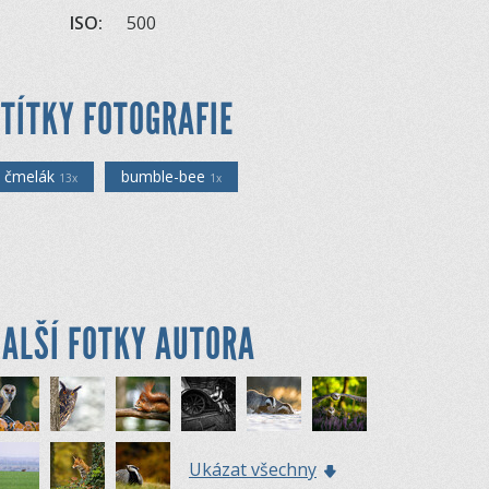
ISO:
500
TÍTKY FOTOGRAFIE
čmelák
bumble-bee
13x
1x
ALŠÍ FOTKY AUTORA
Ukázat všechny