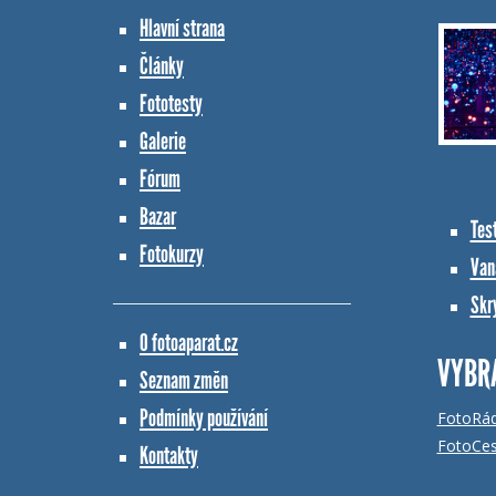
Hlavní strana
Články
Fototesty
Galerie
Fórum
Bazar
Tes
Fotokurzy
Vana
Skr
O fotoaparat.cz
VYBR
Seznam změn
Podmínky používání
FotoRá
FotoCes
Kontakty