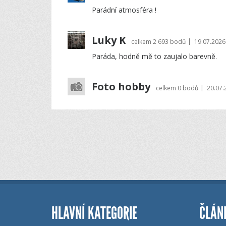
Parádní atmosféra !
Luky K
|
celkem
2 693 bodů
19.07.2026
Paráda, hodně mě to zaujalo barevně.
Foto hobby
|
celkem
0 bodů
20.07.
HLAVNÍ KATEGORIE
ČLÁN