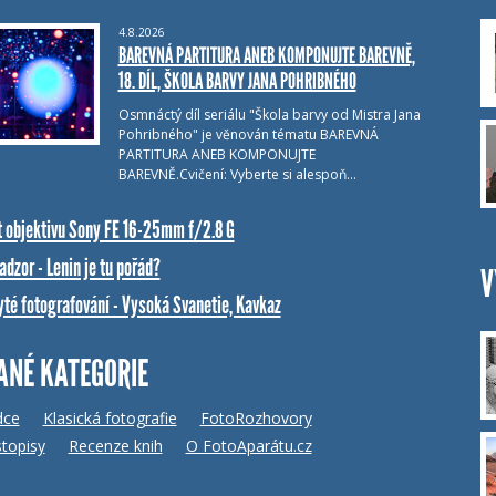
4.8.2026
BAREVNÁ PARTITURA ANEB KOMPONUJTE BAREVNĚ,
18. DÍL, ŠKOLA BARVY JANA POHRIBNÉHO
Osmnáctý díl seriálu "Škola barvy od Mistra Jana
Pohribného" je věnován tématu BAREVNÁ
PARTITURA ANEB KOMPONUJTE
BAREVNĚ.Cvičení: Vyberte si alespoň…
t objektivu Sony FE 16-25mm f/2.8 G
dzor - Lenin je tu pořád?
V
yté fotografování - Vysoká Svanetie, Kavkaz
ANÉ KATEGORIE
dce
Klasická fotografie
FotoRozhovory
topisy
Recenze knih
O FotoAparátu.cz