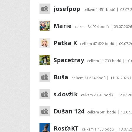
josefpop
|
celkem
1 451 bodů
08.07.
Marie
|
celkem
84 924 bodů
09.07.2026
Paťka K
|
celkem
47 622 bodů
09.07.2
Spacetray
|
celkem
11 733 bodů
10.
Buša
|
celkem
31 634 bodů
11.07.2026 1
s.dovžik
|
celkem
2 191 bodů
12.07.20
Dušan 124
|
celkem
581 bodů
12.07.
RosťaKT
|
celkem
1 453 bodů
13.07.2