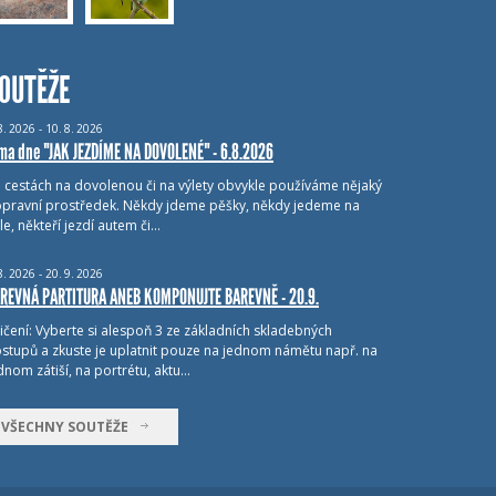
OUTĚŽE
8.
2026 - 10.
8.
2026
ma dne "JAK JEZDÍME NA DOVOLENÉ" - 6.8.2026
i cestách na dovolenou či na výlety obvykle používáme nějaký
pravní prostředek. Někdy jdeme pěšky, někdy jedeme na
le, někteří jezdí autem či…
8.
2026 - 20.
9.
2026
REVNÁ PARTITURA ANEB KOMPONUJTE BAREVNĚ - 20.9.
ičení: Vyberte si alespoň 3 ze základních skladebných
stupů a zkuste je uplatnit pouze na jednom námětu např. na
dnom zátiší, na portrétu, aktu…
VŠECHNY SOUTĚŽE