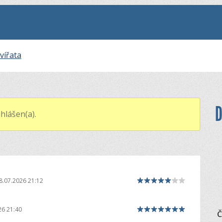
vířata
D
hlášen(a).
8.07.2026 21:12
26 21:40
Č