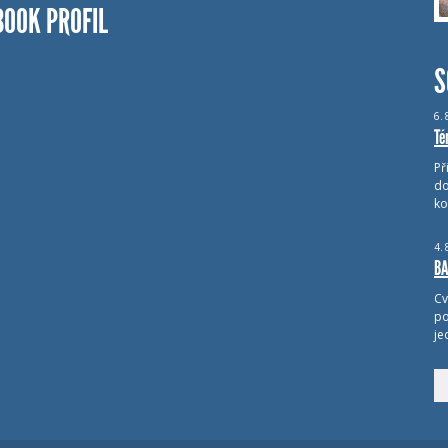
BOOK PROFIL
S
6.
Té
Př
do
ko
4.
BA
Cv
po
je