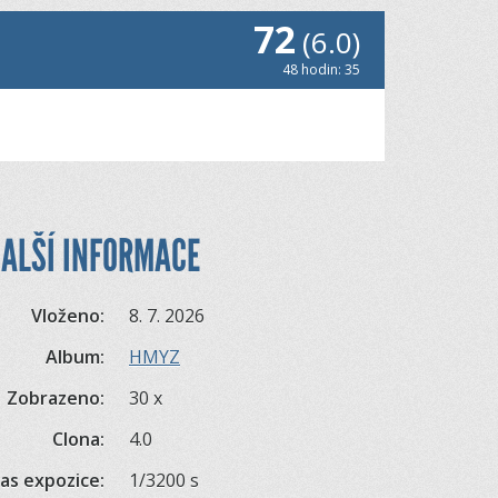
72
(6.0)
48 hodin: 35
ALŠÍ INFORMACE
Vloženo:
8. 7. 2026
Album:
HMYZ
Zobrazeno:
30 x
Clona:
4.0
as expozice:
1/3200 s