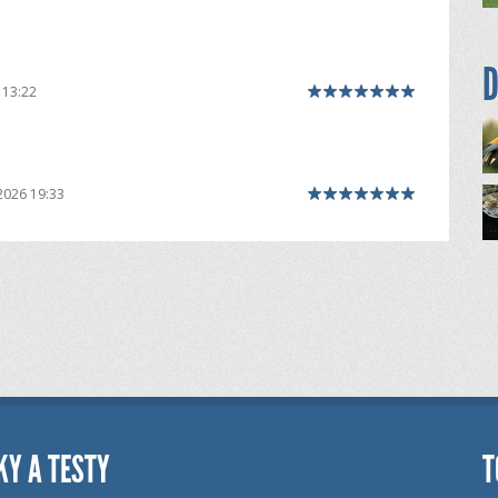
D
 13:22
2026 19:33
KY A TESTY
T