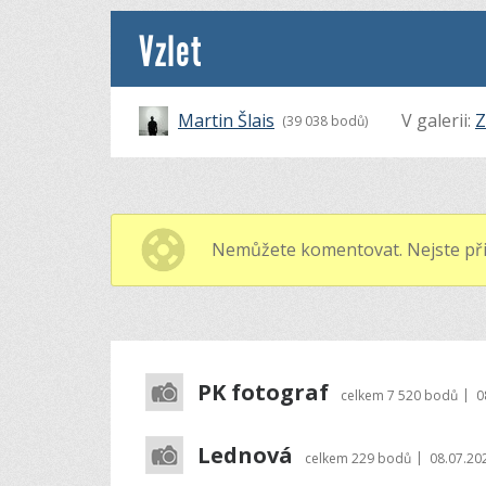
Vzlet
Martin Šlais
V galerii:
Z
(39 038 bodů)
Nemůžete komentovat. Nejste při
PK fotograf
|
celkem
7 520 bodů
0
Lednová
|
celkem
229 bodů
08.07.20