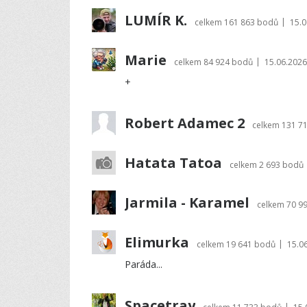
LUMÍR K.
|
celkem
161 863 bodů
15.0
Marie
|
celkem
84 924 bodů
15.06.2026
+
Robert Adamec 2
celkem
131 7
Hatata Tatoa
celkem
2 693 bodů
Jarmila - Karamel
celkem
70 9
Elimurka
|
celkem
19 641 bodů
15.0
Paráda...
Spacetray
|