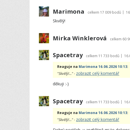
Marimona
|
celkem
17 009 bodů
16
Skvělý!
Mirka Winklerová
celkem
60 
Spacetray
|
celkem
11 733 bodů
16.
Reaguje na
Marimona 16.06.2026 10:13
:
zobrazit celý komentář
"Skvělý!..." -
děkuji :-)
Spacetray
|
celkem
11 733 bodů
16.
Reaguje na
Marimona 16.06.2026 10:13
:
zobrazit celý komentář
"Skvělý!..." -
Dobrý postřeh, v angličtině mi to dokon