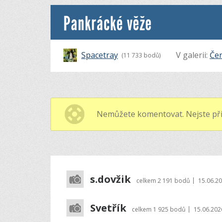
Pankrácké věže
Spacetray
V galerii:
Čer
(11 733 bodů)
Nemůžete komentovat. Nejste při
s.dovžik
|
celkem
2 191 bodů
15.06.20
Svetřík
|
celkem
1 925 bodů
15.06.202