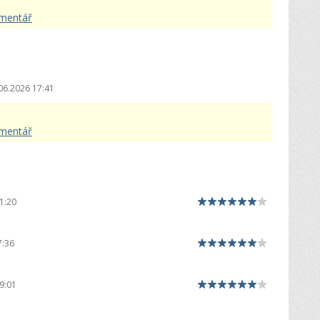
omentář
06.2026 17:41
omentář
1:20
7:36
9:01