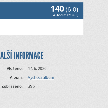
140
(6.0)
48 hodin: 121 (6.0)
ALŠÍ INFORMACE
Vloženo:
14. 6. 2026
Album:
Výchozí album
Zobrazeno:
39 x