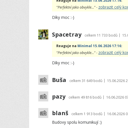
Reaguje na
Minimal 15.06.2026 17:16
:
zobrazit celý k
"Perfektní jako obvykle..." -
Díky moc :-)
Spacetray
|
celkem
11 733 bodů
15.
Reaguje na
Minimal 15.06.2026 17:16
:
zobrazit celý k
"Perfektní jako obvykle..." -
Díky moc :-)
Buša
|
celkem
31 649 bodů
15.06.2026 2
pazy
|
celkem
49 816 bodů
16.06.2026 0
blanš
|
celkem
1 913 bodů
16.06.2026 0
Budovy spolu komunikují :)