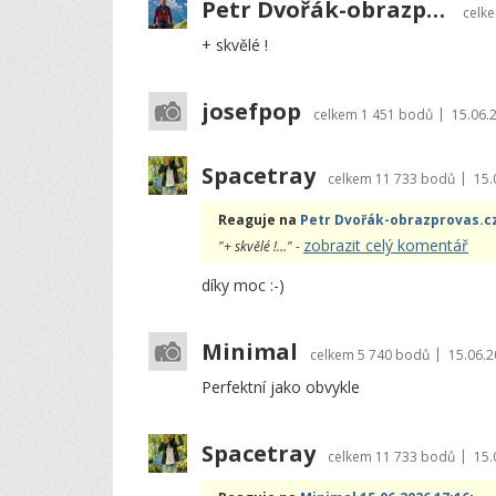
Petr Dvořák-obrazprovas.cz
celk
+ skvělé !
josefpop
|
celkem
1 451 bodů
15.06.
Spacetray
|
celkem
11 733 bodů
15.
Reaguje na
Petr Dvořák-obrazprovas.cz
zobrazit celý komentář
"+ skvělé !..." -
díky moc :-)
Minimal
|
celkem
5 740 bodů
15.06.2
Perfektní jako obvykle
Spacetray
|
celkem
11 733 bodů
15.