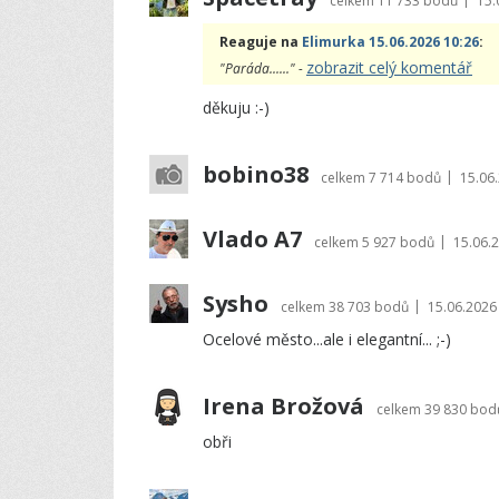
celkem
11 733 bodů
15.
Reaguje na
Elimurka 15.06.2026 10:26
:
zobrazit celý komentář
"Paráda......" -
děkuju :-)
bobino38
|
celkem
7 714 bodů
15.06
Vlado A7
|
celkem
5 927 bodů
15.06.
Sysho
|
celkem
38 703 bodů
15.06.2026
Ocelové město...ale i elegantní... ;-)
Irena Brožová
celkem
39 830 bod
obři