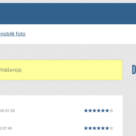
nobílé foto
D
hlášen(a).
26 01:28
6 07:40