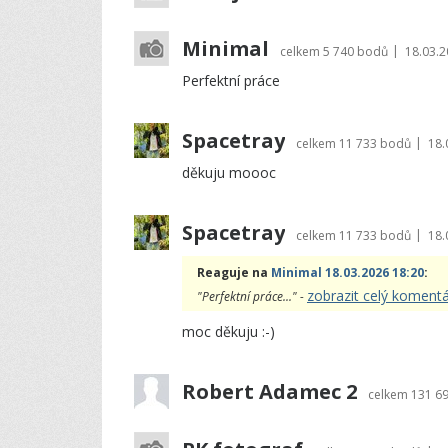
Minimal
|
celkem
5 740 bodů
18.03.2
Perfektní práce
Spacetray
|
celkem
11 733 bodů
18.
děkuju moooc
Spacetray
|
celkem
11 733 bodů
18.
Reaguje na
Minimal 18.03.2026 18:20
:
zobrazit celý koment
"Perfektní práce..." -
moc děkuju :-)
Robert Adamec 2
celkem
131 6