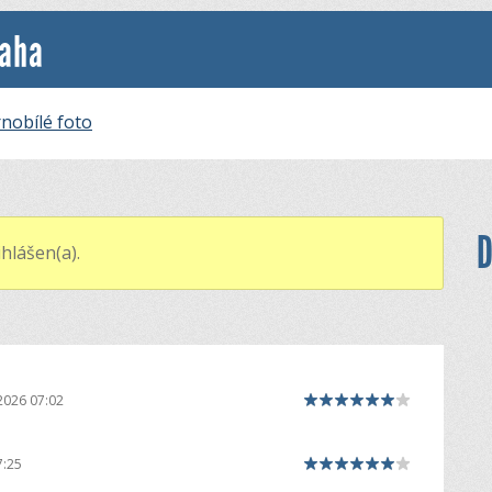
raha
nobílé foto
D
hlášen(a).
2026 07:02
7:25