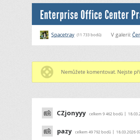
Enterprise Office Center P
Spacetray
V galerii:
Čer
(11 733 bodů)
Nemůžete komentovat. Nejste při
CZjonyyy
|
celkem
9 462 bodů
18.03.
pazy
|
celkem
49 792 bodů
18.03.2026 0