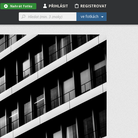
PŘIHLÁSIT
REGISTROVAT
Nahrát fotku
ve fotkách