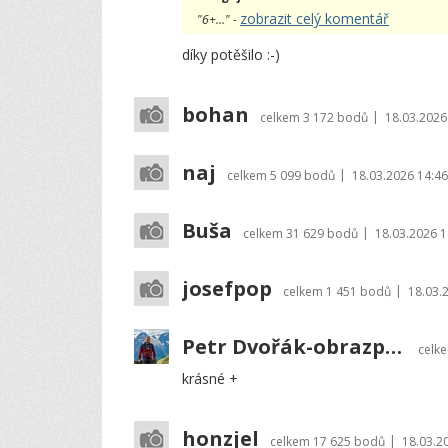
zobrazit celý komentář
"6+..." -
díky potěšilo :-)
bohan
|
celkem
3 172 bodů
18.03.2026
naj
|
celkem
5 099 bodů
18.03.2026 14:46
Buša
|
celkem
31 629 bodů
18.03.2026 1
josefpop
|
celkem
1 451 bodů
18.03.
Petr Dvořák-obrazprovas.cz
celk
krásné +
honzjel
|
celkem
17 625 bodů
18.03.2