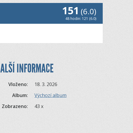
151
(6.0)
48 hodin: 121 (6.0)
ALŠÍ INFORMACE
Vloženo:
18. 3. 2026
Album:
Výchozí album
Zobrazeno:
43 x