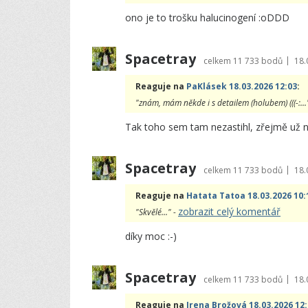
ono je to trošku halucinogení :oDDD
Spacetray
|
celkem
11 733 bodů
18.
Reaguje na
PaKlásek 18.03.2026 12:03
:
"znám, mám někde i s detailem (holubem) (((-:...
Tak toho sem tam nezastihl, zřejmě už 
Spacetray
|
celkem
11 733 bodů
18.
Reaguje na
Hatata Tatoa 18.03.2026 10:
zobrazit celý komentář
"Skvělé..." -
díky moc :-)
Spacetray
|
celkem
11 733 bodů
18.
Reaguje na
Irena Brožová 18.03.2026 12