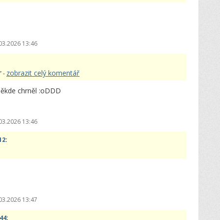
03.2026 13:46
zobrazit celý komentář
" -
někde chrněl :oDDD
03.2026 13:46
12
:
03.2026 13:47
:44
: