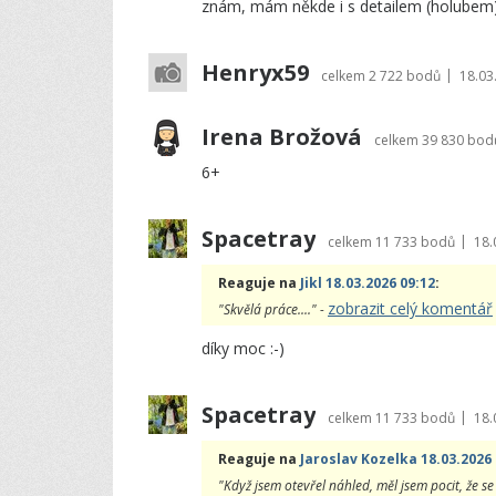
znám, mám někde i s detailem (holubem) 
Henryx59
|
celkem
2 722 bodů
18.03
Irena Brožová
celkem
39 830 bod
6+
Spacetray
|
celkem
11 733 bodů
18.
Reaguje na
Jikl 18.03.2026 09:12
:
zobrazit celý komentář
"Skvělá práce...." -
díky moc :-)
Spacetray
|
celkem
11 733 bodů
18.
Reaguje na
Jaroslav Kozelka 18.03.2026 
"Když jsem otevřel náhled, měl jsem pocit, že se