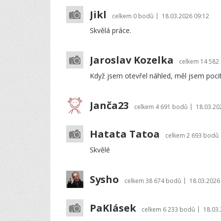
Jikl
|
celkem
0 bodů
18.03.2026 09:12
Skvělá práce.
Jaroslav Kozelka
celkem
14 582
Když jsem otevřel náhled, měl jsem pocit
Janča23
|
celkem
4 691 bodů
18.03.20
Hatata Tatoa
celkem
2 693 bodů
Skvělé
Sysho
|
celkem
38 674 bodů
18.03.2026
PaKlásek
|
celkem
6 233 bodů
18.03.