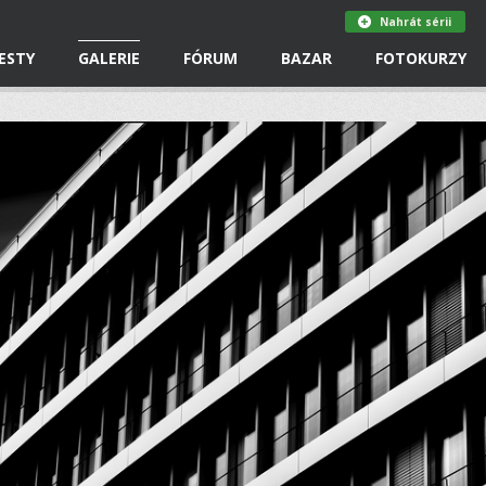
Nahrát sérii
ESTY
GALERIE
FÓRUM
BAZAR
FOTOKURZY