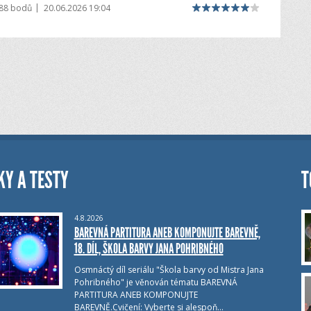
|
988 bodů
20.06.2026 19:04
KY A TESTY
T
4.8.2026
BAREVNÁ PARTITURA ANEB KOMPONUJTE BAREVNĚ,
18. DÍL, ŠKOLA BARVY JANA POHRIBNÉHO
Osmnáctý díl seriálu "Škola barvy od Mistra Jana
Pohribného" je věnován tématu BAREVNÁ
PARTITURA ANEB KOMPONUJTE
BAREVNĚ.Cvičení: Vyberte si alespoň…