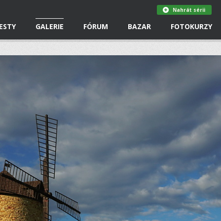
Nahrát sérii
ESTY
GALERIE
FÓRUM
BAZAR
FOTOKURZY