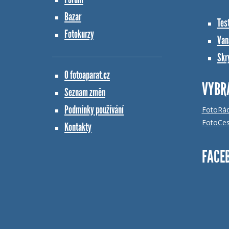
Bazar
Tes
Fotokurzy
Vana
Skr
O fotoaparat.cz
VYBR
Seznam změn
Podmínky používání
FotoRá
FotoCes
Kontakty
FACE