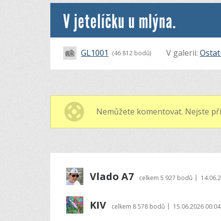
V jetelíčku u mlýna.
GL1001
V galerii:
Ostat
(46 812 bodů)
Nemůžete komentovat. Nejste při
Vlado A7
|
celkem
5 927 bodů
14.06.
KIV
|
celkem
8 578 bodů
15.06.2026 00:04