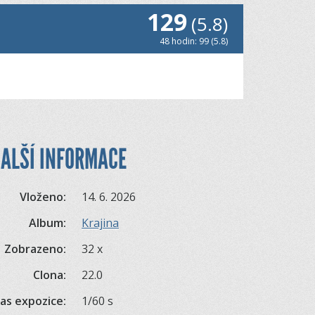
129
(5.8)
48 hodin: 99 (5.8)
ALŠÍ INFORMACE
Vloženo:
14. 6. 2026
Album:
Krajina
Zobrazeno:
32 x
Clona:
22.0
as expozice:
1/60 s