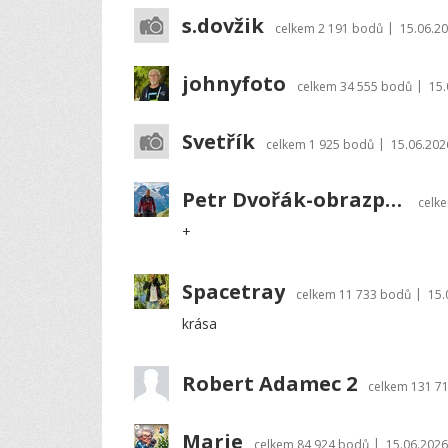
s.dovžik
|
celkem
2 191 bodů
15.06.20
johnyfoto
|
celkem
34 555 bodů
15.
Svetřík
|
celkem
1 925 bodů
15.06.202
Petr Dvořák-obrazprovas.cz
celk
+
Spacetray
|
celkem
11 733 bodů
15.
krása
Robert Adamec 2
celkem
131 7
Marie
|
celkem
84 924 bodů
15.06.2026