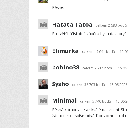
Pěkné.
Hatata Tatoa
celkem
2 693 bodů
Pro větší "čistotu" záběru bych dala pryč 
Elimurka
|
celkem
19 641 bodů
15.0
bobino38
|
celkem
7 714 bodů
15.06
Sysho
|
celkem
38 703 bodů
15.06.2026
Minimal
|
celkem
5 740 bodů
15.06.2
Pěkná kompozice a skvělé nasvícení. St
žádnou roli, spíše odvádí pozornost od 