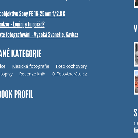
t objektivu Sony FE 16-25mm f/2.8 G
dzor - Lenin je tu pořád?
V
yté fotografování - Vysoká Svanetie, Kavkaz
ANÉ KATEGORIE
dce
Klasická fotografie
FotoRozhovory
topisy
Recenze knih
O FotoAparátu.cz
BOOK PROFIL
S
6.
Té