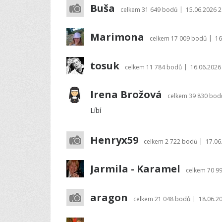
Buša
|
celkem
31 649 bodů
15.06.2026 2
Marimona
|
celkem
17 009 bodů
16
tosuk
|
celkem
11 784 bodů
16.06.2026
Irena Brožová
celkem
39 830 bod
Líbí
Henryx59
|
celkem
2 722 bodů
17.06
Jarmila - Karamel
celkem
70 9
aragon
|
celkem
21 048 bodů
18.06.2