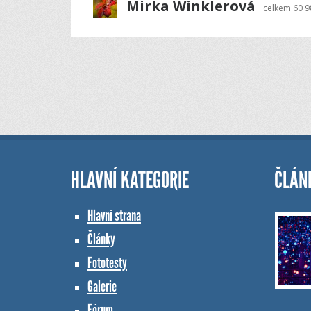
Mirka Winklerová
celkem
60 
HLAVNÍ KATEGORIE
ČLÁN
Hlavní strana
Články
Fototesty
Galerie
Fórum