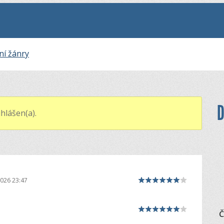
ní žánry
D
hlášen(a).
2026 23:47
Č