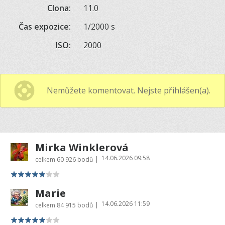
Clona:
11.0
Čas expozice:
1/2000 s
ISO:
2000
Nemůžete komentovat. Nejste přihlášen(a).
Mirka Winklerová
14.06.2026 09:58
|
celkem
60 926 bodů
Marie
14.06.2026 11:59
|
celkem
84 915 bodů