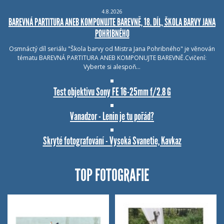
4.8.2026
BAREVNÁ PARTITURA ANEB KOMPONUJTE BAREVNĚ, 18. DÍL, ŠKOLA BARVY JANA
POHRIBNÉHO
Osmnáctý díl seriálu "Škola barvy od Mistra Jana Pohribného" je věnován
tématu BAREVNÁ PARTITURA ANEB KOMPONUJTE BAREVNĚ.Cvičení:
Vyberte si alespoň…
Test objektivu Sony FE 16-25mm f/2.8 G
Vanadzor - Lenin je tu pořád?
Skryté fotografování - Vysoká Svanetie, Kavkaz
TOP FOTOGRAFIE