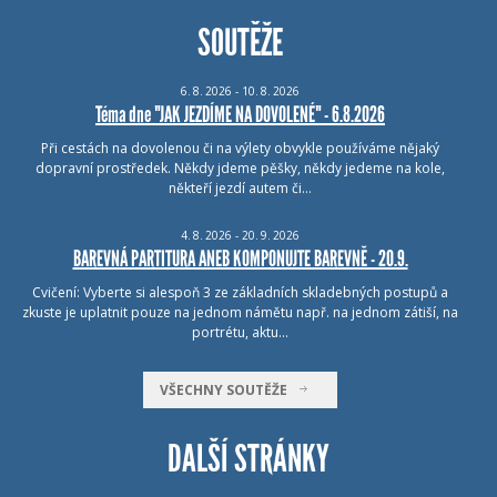
SOUTĚŽE
6.
8.
2026 - 10.
8.
2026
Téma dne "JAK JEZDÍME NA DOVOLENÉ" - 6.8.2026
Při cestách na dovolenou či na výlety obvykle používáme nějaký
dopravní prostředek. Někdy jdeme pěšky, někdy jedeme na kole,
někteří jezdí autem či…
4.
8.
2026 - 20.
9.
2026
BAREVNÁ PARTITURA ANEB KOMPONUJTE BAREVNĚ - 20.9.
Cvičení: Vyberte si alespoň 3 ze základních skladebných postupů a
zkuste je uplatnit pouze na jednom námětu např. na jednom zátiší, na
portrétu, aktu…
VŠECHNY SOUTĚŽE
DALŠÍ STRÁNKY