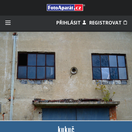
Přihlásit se
PŘIHLÁSIT
REGISTROVAT
Zapamatovat
Zapomněli jste heslo?
Měli jste účet na starém webu?
kukuč