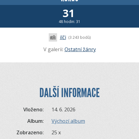
31
48 hodin: 31
ilči
(3 243 bodů)
V galerii:
Ostatní žánry
DALŠÍ INFORMACE
Vloženo:
14. 6. 2026
Album:
Výchozí album
Zobrazeno:
25 x