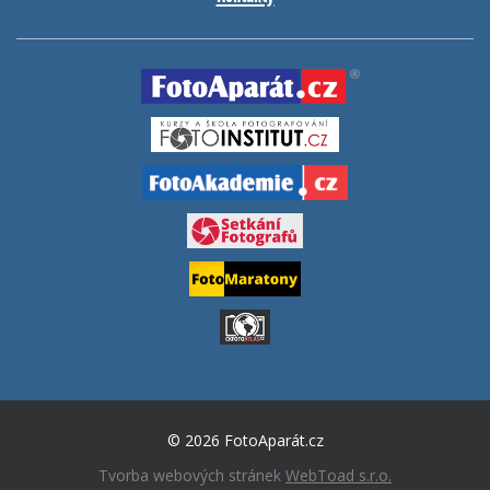
© 2026 FotoAparát.cz
Tvorba webových stránek
WebToad s.r.o.