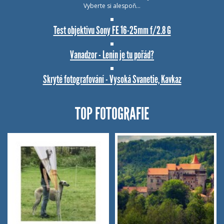
Vyberte si alespoň…
Test objektivu Sony FE 16-25mm f/2.8 G
Vanadzor - Lenin je tu pořád?
Skryté fotografování - Vysoká Svanetie, Kavkaz
TOP FOTOGRAFIE