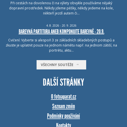
Při cestách na dovolenou či na výlety obvykle používáme nějaký
dopravní prostředek. Někdy jdeme pěšky, někdy jedeme na kole,
někteří jezdí autem či…
4.
8.
2026 - 20.
9.
2026
BAREVNÁ PARTITURA ANEB KOMPONUJTE BAREVNĚ - 20.9.
Cvičení: Vyberte si alespoň 3 ze základních skladebných postupů a
zkuste je uplatnit pouze na jednom námětu např. na jednom zátiší, na
portrétu, aktu…
VŠECHNY SOUTĚŽE
DALŠÍ STRÁNKY
O fotoaparat.cz
Seznam změn
Podmínky používání
Kontakty