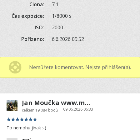
Clona:
7.1
Čas expozice:
1/8000 s
ISO:
2000
Pořízeno:
6.6.2026 09:52
Nemůžete komentovat. Nejste přihlášen(a).
Jan Moučka www.moucka.cz
09.06.2026 06:33
|
celkem
19 084 bodů
To nemohu jinak :-)