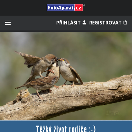
Přihlásit se
PŘIHLÁSIT
REGISTROVAT
Zapamatovat
Zapomněli jste heslo?
Měli jste účet na starém webu?
Těžký život rodiče :-)