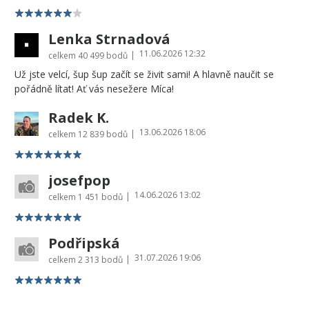
Lenka Strnadová
11.06.2026 12:32
|
celkem
40 499 bodů
Už jste velcí, šup šup začít se živit sami! A hlavně naučit se
pořádně lítat! Ať vás nesežere Míca!
Radek K.
13.06.2026 18:06
|
celkem
12 839 bodů
josefpop
14.06.2026 13:02
|
celkem
1 451 bodů
Podřipská
31.07.2026 19:06
|
celkem
2 313 bodů