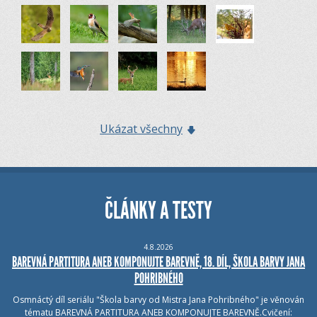
Ukázat všechny
ČLÁNKY A TESTY
4.8.2026
BAREVNÁ PARTITURA ANEB KOMPONUJTE BAREVNĚ, 18. DÍL, ŠKOLA BARVY JANA
POHRIBNÉHO
Osmnáctý díl seriálu "Škola barvy od Mistra Jana Pohribného" je věnován
tématu BAREVNÁ PARTITURA ANEB KOMPONUJTE BAREVNĚ.Cvičení: