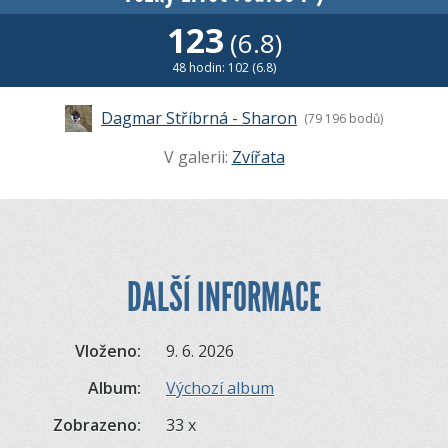
123
(6.8)
48 hodin: 102 (6.8)
Dagmar Stříbrná - Sharon
(79 196 bodů)
V galerii:
Zvířata
DALŠÍ INFORMACE
Vloženo:
9. 6. 2026
Album:
Výchozí album
Zobrazeno:
33 x