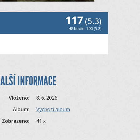
117
(5.3)
48 hodin: 100 (5.2)
ALŠÍ INFORMACE
Vloženo:
8. 6. 2026
Album:
Výchozí album
Zobrazeno:
41 x