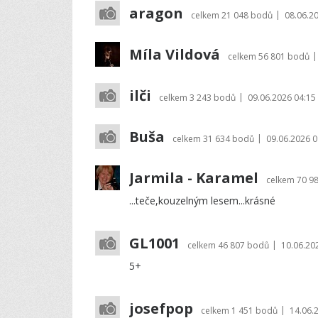
aragon
|
celkem
21 048 bodů
08.06.2
Míla Vildová
|
celkem
56 801 bodů
ilči
|
celkem
3 243 bodů
09.06.2026 04:15
Buša
|
celkem
31 634 bodů
09.06.2026 0
Jarmila - Karamel
celkem
70 9
...teče,kouzelným lesem...krásné
GL1001
|
celkem
46 807 bodů
10.06.20
5+
josefpop
|
celkem
1 451 bodů
14.06.