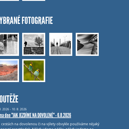
YBRANÉ FOTOGRAFIE
OUTĚŽE
8.
2026 - 10.
8.
2026
ma dne "JAK JEZDÍME NA DOVOLENÉ" - 6.8.2026
i cestách na dovolenou či na výlety obvykle používáme nějaký