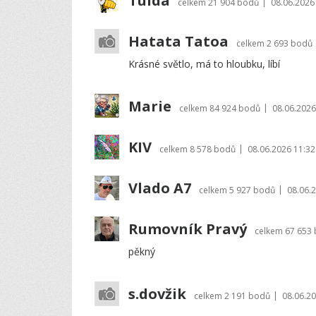
Tulda
|
celkem
21 904 bodů
08.06.2026
Hatata Tatoa
celkem
2 693 bodů
Krásné světlo, má to hloubku, líbí
Marie
|
celkem
84 924 bodů
08.06.2026
KIV
|
celkem
8 578 bodů
08.06.2026 11:32
Vlado A7
|
celkem
5 927 bodů
08.06.
Rumovník Pravý
celkem
67 653
pěkný
s.dovžik
|
celkem
2 191 bodů
08.06.20