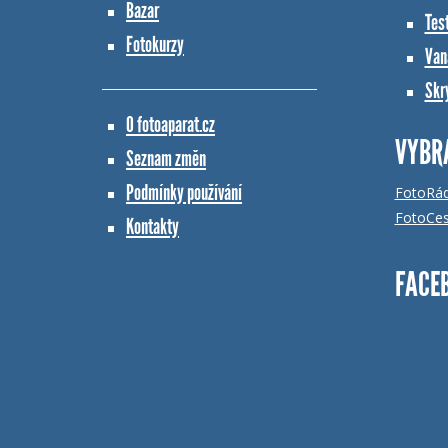
Bazar
Tes
Fotokurzy
Vana
Skr
O fotoaparat.cz
VYBR
Seznam změn
Podmínky používání
FotoRá
FotoCes
Kontakty
FACE