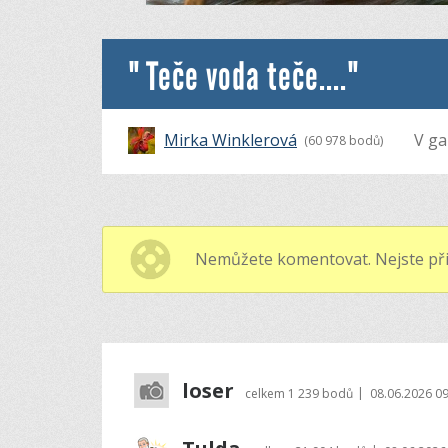
" Teče voda teče...."
Mirka Winklerová
V gal
(60 978 bodů)
Nemůžete komentovat. Nejste při
loser
|
celkem
1 239 bodů
08.06.2026 09