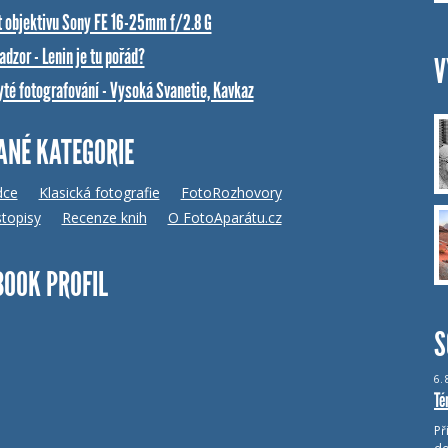
t objektivu Sony FE 16-25mm f/2.8 G
dzor - Lenin je tu pořád?
V
yté fotografování - Vysoká Svanetie, Kavkaz
ANÉ KATEGORIE
dce
Klasická fotografie
FotoRozhovory
topisy
Recenze knih
O FotoAparátu.cz
BOOK PROFIL
S
6.
Té
Př