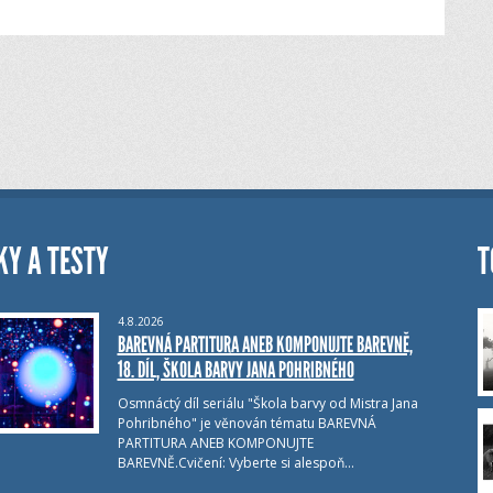
KY A TESTY
T
4.8.2026
BAREVNÁ PARTITURA ANEB KOMPONUJTE BAREVNĚ,
18. DÍL, ŠKOLA BARVY JANA POHRIBNÉHO
Osmnáctý díl seriálu "Škola barvy od Mistra Jana
Pohribného" je věnován tématu BAREVNÁ
PARTITURA ANEB KOMPONUJTE
BAREVNĚ.Cvičení: Vyberte si alespoň…