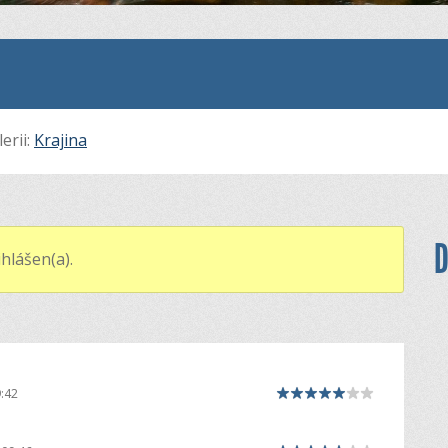
erii:
Krajina
D
hlášen(a).
:42