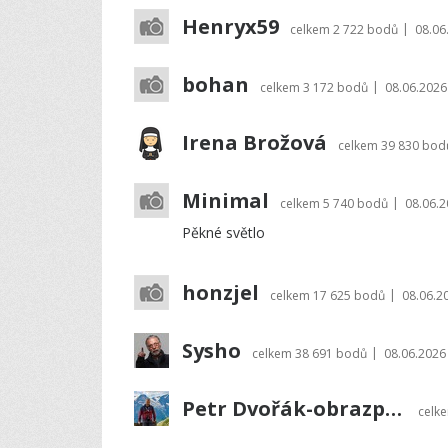
Henryx59
|
celkem
2 722 bodů
08.06
bohan
|
celkem
3 172 bodů
08.06.2026
Irena Brožová
celkem
39 830 bod
Minimal
|
celkem
5 740 bodů
08.06.2
Pěkné světlo
honzjel
|
celkem
17 625 bodů
08.06.2
Sysho
|
celkem
38 691 bodů
08.06.2026
Petr Dvořák-obrazprovas.cz
celk