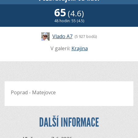
65
(4.6)
48 hodin: 55 (4.5)
Vlado A7
(5 927 bodů)
V galerii:
Krajina
Poprad - Matejovce
DALŠÍ INFORMACE