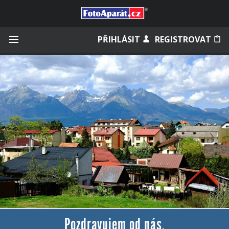
Přihlásit se
PŘIHLÁSIT
REGISTROVAT
Zapamatovat
Zapomněli jste heslo?
Měli jste účet na starém webu?
Pozdravujem od nás.