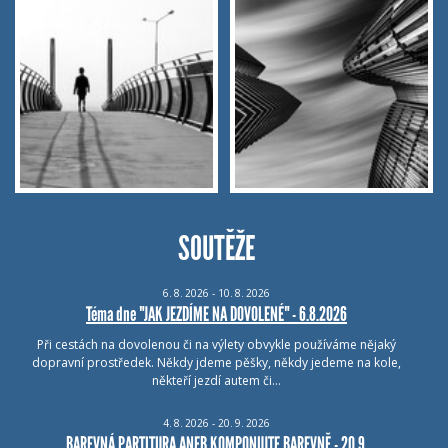
SOUTĚŽE
6.
8.
2026 - 10.
8.
2026
Téma dne "JAK JEZDÍME NA DOVOLENÉ" - 6.8.2026
Při cestách na dovolenou či na výlety obvykle používáme nějaký
dopravní prostředek. Někdy jdeme pěšky, někdy jedeme na kole,
někteří jezdí autem či…
4.
8.
2026 - 20.
9.
2026
BAREVNÁ PARTITURA ANEB KOMPONUJTE BAREVNĚ - 20.9.