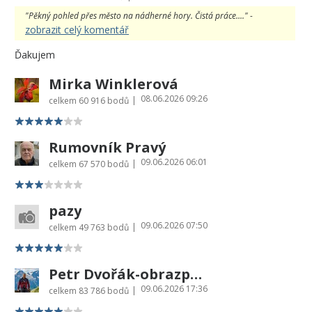
"Pěkný pohled přes město na nádherné hory. Čistá práce...." -
zobrazit celý komentář
Ďakujem
Mirka Winklerová
08.06.2026 09:26
|
celkem
60 916 bodů
Rumovník Pravý
09.06.2026 06:01
|
celkem
67 570 bodů
pazy
09.06.2026 07:50
|
celkem
49 763 bodů
Petr Dvořák-obrazprovas.cz
09.06.2026 17:36
|
celkem
83 786 bodů