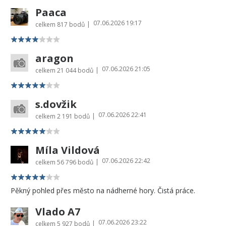
Paaca
07.06.2026 19:17
|
celkem
817 bodů
aragon
07.06.2026 21:05
|
celkem
21 044 bodů
s.dovžik
07.06.2026 22:41
|
celkem
2 191 bodů
Míla Vildová
07.06.2026 22:42
|
celkem
56 796 bodů
Pěkný pohled přes město na nádherné hory. Čistá práce.
Vlado A7
07.06.2026 23:22
|
celkem
5 927 bodů