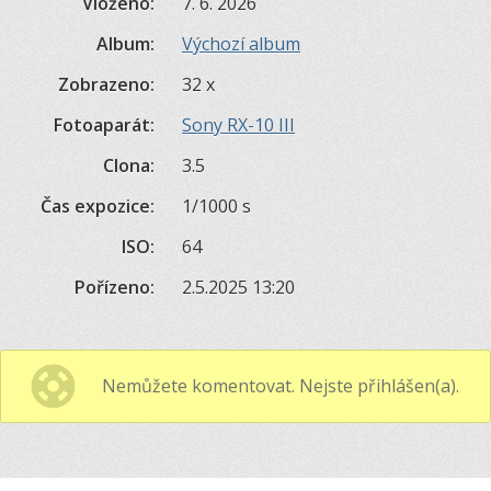
Vloženo:
7. 6. 2026
Album:
Výchozí album
Zobrazeno:
32 x
Fotoaparát:
Sony RX-10 III
Clona:
3.5
Čas expozice:
1/1000 s
ISO:
64
Pořízeno:
2.5.2025 13:20
Nemůžete komentovat. Nejste přihlášen(a).