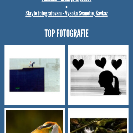
Skryté fotografování - Vysoká Svanetie, Kavkaz
TOP FOTOGRAFIE