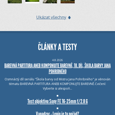
Ukázat všechny
ČLÁNKY A TESTY
4.8.2026
BAREVNÁ PARTITURA ANEB KOMPONUJTE BAREVNĚ, 18. DÍL, ŠKOLA BARVY JANA
POHRIBNÉHO
Osmnáctý díl seriálu "Škola barvy od Mistra Jana Pohribného" je věnován
tématu BAREVNÁ PARTITURA ANEB KOMPONUJTE BAREVNĚ.Cvičení:
Vyberte si alespoň…
Test objektivu Sony FE 16-25mm f/2.8 G
Vanadzor - Lenin je tu pořád?