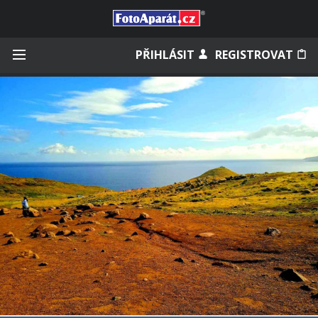
Přihlásit se
PŘIHLÁSIT
REGISTROVAT
Zapamatovat
Zapomněli jste heslo?
Měli jste účet na starém webu?