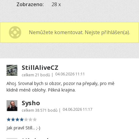
Zobrazeno:
28 x
Nemůžete komentovat. Nejste přihlášen(a).
StillAliveCZ
04.06.2026 11:11
|
celkem
21 bodů
Ahoj. Srovnal bych si obzor, pozor na přepaly, pro mě
klidně méně oblohy. Pěkná krajina.
Sysho
04.06.2026 11:17
|
celkem
38 571 bodů
Jak pravil Still... ;-)