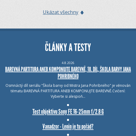
Ukázat všechny
ČLÁNKY A TESTY
4.8.2026
BAREVNÁ PARTITURA ANEB KOMPONUJTE BAREVNĚ, 18. DÍL, ŠKOLA BARVY JANA
POHRIBNÉHO
Osmnáctý díl seriálu "Škola barvy od Mistra Jana Pohribného" je věnován
tématu BAREVNÁ PARTITURA ANEB KOMPONUJTE BAREVNĚ.Cvičení:
Vyberte si alespoň…
Test objektivu Sony FE 16-25mm f/2.8 G
Vanadzor - Lenin je tu pořád?