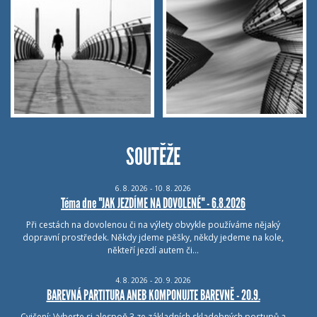
SOUTĚŽE
6.
8.
2026 - 10.
8.
2026
Téma dne "JAK JEZDÍME NA DOVOLENÉ" - 6.8.2026
Při cestách na dovolenou či na výlety obvykle používáme nějaký
dopravní prostředek. Někdy jdeme pěšky, někdy jedeme na kole,
někteří jezdí autem či…
4.
8.
2026 - 20.
9.
2026
BAREVNÁ PARTITURA ANEB KOMPONUJTE BAREVNĚ - 20.9.
Cvičení: Vyberte si alespoň 3 ze základních skladebných postupů a