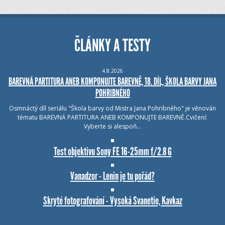
ČLÁNKY A TESTY
4.8.2026
BAREVNÁ PARTITURA ANEB KOMPONUJTE BAREVNĚ, 18. DÍL, ŠKOLA BARVY JANA
POHRIBNÉHO
Osmnáctý díl seriálu "Škola barvy od Mistra Jana Pohribného" je věnován
tématu BAREVNÁ PARTITURA ANEB KOMPONUJTE BAREVNĚ.Cvičení:
Vyberte si alespoň…
Test objektivu Sony FE 16-25mm f/2.8 G
Vanadzor - Lenin je tu pořád?
Skryté fotografování - Vysoká Svanetie, Kavkaz