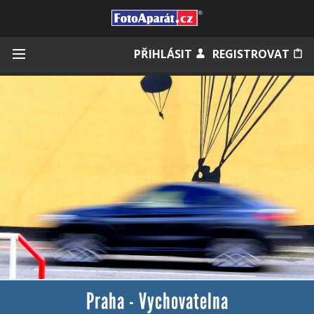
Přihlásit se
PŘIHLÁSIT
REGISTROVAT
Zapamatovat
Zapomněli jste heslo?
Měli jste účet na starém webu?
Praha - Vychovatelna