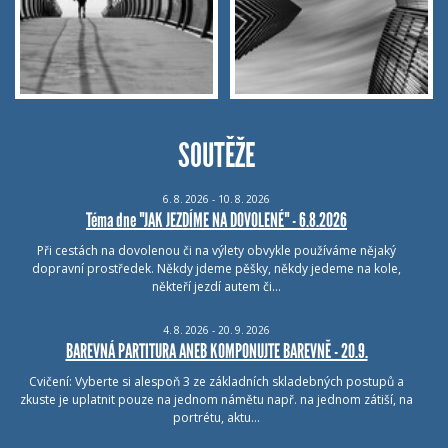
SOUTĚŽE
6.
8.
2026 - 10.
8.
2026
Téma dne "JAK JEZDÍME NA DOVOLENÉ" - 6.8.2026
Při cestách na dovolenou či na výlety obvykle používáme nějaký
dopravní prostředek. Někdy jdeme pěšky, někdy jedeme na kole,
někteří jezdí autem či…
4.
8.
2026 - 20.
9.
2026
BAREVNÁ PARTITURA ANEB KOMPONUJTE BAREVNĚ - 20.9.
Cvičení: Vyberte si alespoň 3 ze základních skladebných postupů a
zkuste je uplatnit pouze na jednom námětu např. na jednom zátiší, na
portrétu, aktu…