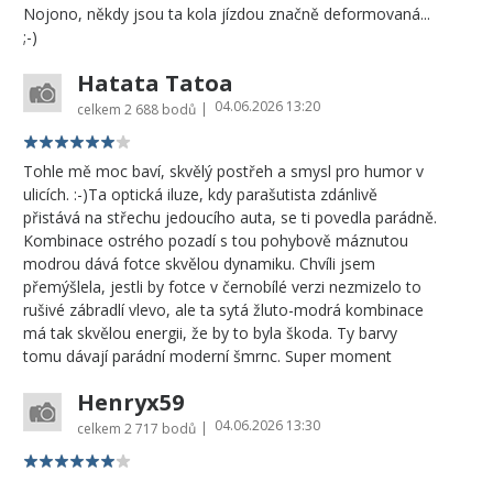
Nojono, někdy jsou ta kola jízdou značně deformovaná...
;-)
Hatata Tatoa
04.06.2026 13:20
|
celkem
2 688 bodů
Tohle mě moc baví, skvělý postřeh a smysl pro humor v
ulicích. :-)Ta optická iluze, kdy parašutista zdánlivě
přistává na střechu jedoucího auta, se ti povedla parádně.
Kombinace ostrého pozadí s tou pohybově máznutou
modrou dává fotce skvělou dynamiku. Chvíli jsem
přemýšlela, jestli by fotce v černobílé verzi nezmizelo to
rušivé zábradlí vlevo, ale ta sytá žluto-modrá kombinace
má tak skvělou energii, že by to byla škoda. Ty barvy
tomu dávají parádní moderní šmrnc. Super moment
Henryx59
04.06.2026 13:30
|
celkem
2 717 bodů