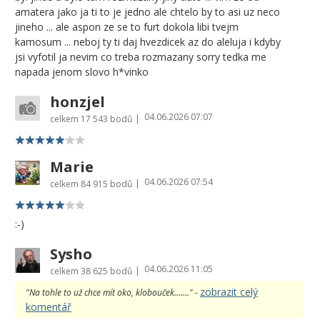
amatera jako ja ti to je jedno ale chtelo by to asi uz neco
jineho ... ale aspon ze se to furt dokola libi tvejm
kamosum ... neboj ty ti daj hvezdicek az do aleluja i kdyby
jsi vyfotil ja nevim co treba rozmazany sorry tedka me
napada jenom slovo h*vinko
honzjel
04.06.2026 07:07
|
celkem
17 543 bodů
Marie
04.06.2026 07:54
|
celkem
84 915 bodů
:-)
Sysho
04.06.2026 11:05
|
celkem
38 625 bodů
zobrazit celý
"Na tohle to už chce mít oko, klobouček......." -
komentář