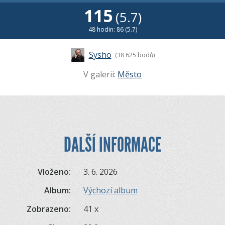
115
(5.7)
48 hodin: 86 (5.7)
Sysho
(38 625 bodů)
V galerii:
Město
DALŠÍ INFORMACE
Vloženo:
3. 6. 2026
Album:
Výchozí album
Zobrazeno:
41 x