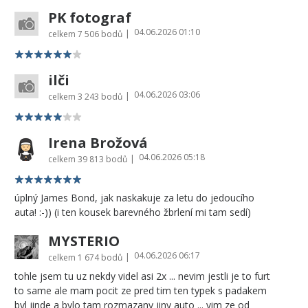
PK fotograf
04.06.2026 01:10
|
celkem
7 506 bodů
ilči
04.06.2026 03:06
|
celkem
3 243 bodů
Irena Brožová
04.06.2026 05:18
|
celkem
39 813 bodů
úplný James Bond, jak naskakuje za letu do jedoucího
auta! :-)) (i ten kousek barevného žbrlení mi tam sedí)
MYSTERIO
04.06.2026 06:17
|
celkem
1 674 bodů
tohle jsem tu uz nekdy videl asi 2x ... nevim jestli je to furt
to same ale mam pocit ze pred tim ten typek s padakem
byl jinde a bylo tam rozmazany jiny auto ... vim ze od