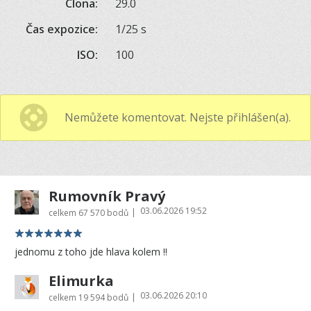
Clona:
29.0
Čas expozice:
1/25 s
ISO:
100
Nemůžete komentovat. Nejste přihlášen(a).
Rumovník Pravý
03.06.2026 19:52
|
celkem
67 570 bodů
jednomu z toho jde hlava kolem !!
Elimurka
03.06.2026 20:10
|
celkem
19 594 bodů