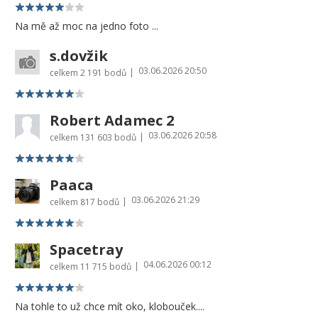
Na mě až moc na jedno foto ...
s.dovžik
03.06.2026 20:50
|
celkem
2 191 bodů
Robert Adamec 2
03.06.2026 20:58
|
celkem
131 603 bodů
Paaca
03.06.2026 21:29
|
celkem
817 bodů
Spacetray
04.06.2026 00:12
|
celkem
11 715 bodů
Na tohle to už chce mít oko, klobouček....