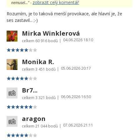
zobrazit celý komentář
nemusel..." -
Rozumím, je to taková menší provokace, ale hlavní je, že
ses zastavil... ;-)
Mirka Winklerová
04.06.2026 18:10
|
celkem
60 916 bodů
Monika R.
05.06.2026 20:17
|
celkem
3 451 bodů
Br7...
06.06.2026 16:50
|
celkem
3 321 bodů
aragon
07.06.2026 21:11
|
celkem
21 044 bodů