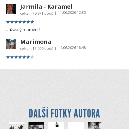
Jarmila - Karamel
11.06.2026 12:30
|
celkem
70 971 bodů
...úžasný moment!
Marimona
14.06.2026 18:48
|
celkem
17 009 bodů
DALŠÍ FOTKY AUTORA