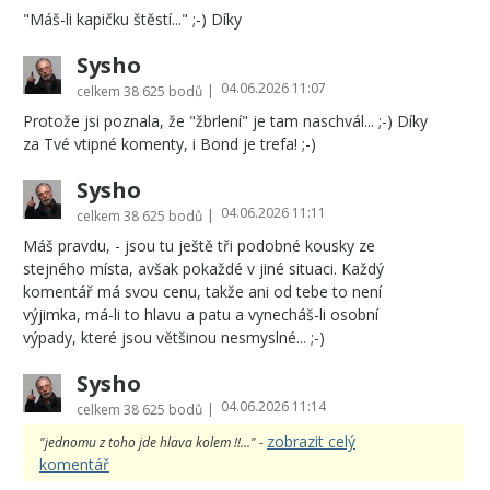
"Máš-li kapičku štěstí..." ;-) Díky
Sysho
04.06.2026 11:07
|
celkem
38 625 bodů
Protože jsi poznala, že "žbrlení" je tam naschvál... ;-) Díky
za Tvé vtipné komenty, i Bond je trefa! ;-)
Sysho
04.06.2026 11:11
|
celkem
38 625 bodů
Máš pravdu, - jsou tu ještě tři podobné kousky ze
stejného místa, avšak pokaždé v jiné situaci. Každý
komentář má svou cenu, takže ani od tebe to není
výjimka, má-li to hlavu a patu a vynecháš-li osobní
výpady, které jsou většinou nesmyslné... ;-)
Sysho
04.06.2026 11:14
|
celkem
38 625 bodů
zobrazit celý
"jednomu z toho jde hlava kolem !!..." -
komentář