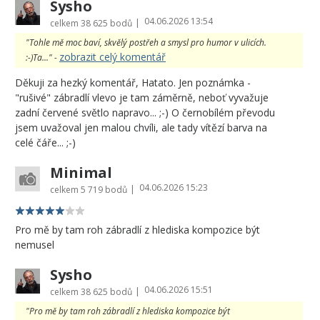
Sysho
04.06.2026 13:54
|
celkem
38 625 bodů
"Tohle mě moc baví, skvělý postřeh a smysl pro humor v ulicích.
zobrazit celý komentář
:-)Ta..." -
Děkuji za hezký komentář, Hatato. Jen poznámka -
"rušivé" zábradlí vlevo je tam záměrně, neboť vyvažuje
zadní červené světlo napravo... ;-) O černobílém převodu
jsem uvažoval jen malou chvíli, ale tady vítězí barva na
celé čáře... ;-)
Minimal
04.06.2026 15:23
|
celkem
5 719 bodů
Pro mě by tam roh zábradlí z hlediska kompozice být
nemusel
Sysho
04.06.2026 15:51
|
celkem
38 625 bodů
"Pro mě by tam roh zábradlí z hlediska kompozice být