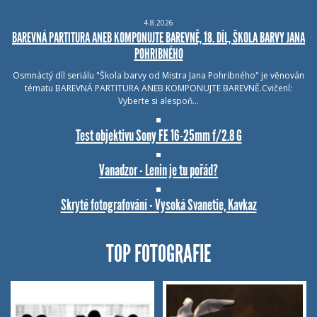
4.8.2026
BAREVNÁ PARTITURA ANEB KOMPONUJTE BAREVNĚ, 18. DÍL, ŠKOLA BARVY JANA
POHRIBNÉHO
Osmnáctý díl seriálu "Škola barvy od Mistra Jana Pohribného" je věnován
tématu BAREVNÁ PARTITURA ANEB KOMPONUJTE BAREVNĚ.Cvičení:
Vyberte si alespoň…
Test objektivu Sony FE 16-25mm f/2.8 G
Vanadzor - Lenin je tu pořád?
Skryté fotografování - Vysoká Svanetie, Kavkaz
TOP FOTOGRAFIE