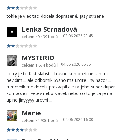
tohle je v editaci docela doprasené, jasy stržené
Lenka Strnadová
03.06.2026 23:45
|
celkem
40 499 bodů
MYSTERIO
04.06.2026 06:35
|
celkem
1 674 bodů
sorry je to fakt slabsi ... hlavne kompozicne tam nic
nevidim ... ale odbornik Sysho ma urcite jiny nazor ...
rumovnik me docela prekvapil ale ta jeho super duper
kompozicni vetev nebo klacek nebo co to je ta je na
uplne jinyyyyy urovni ...
Marie
04.06.2026 16:00
|
celkem
84 906 bodů