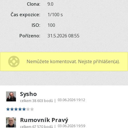
Clona:
9.0
Čas expozice:
1/100 s
ISO:
100
Pořízeno:
31.5.2026 08:55
Nemůžete komentovat. Nejste přihlášen(a).
Sysho
03.06.2026 19:12
|
celkem
38 603 bodů
Rumovník Pravý
03.06.2026 19:59
|
celkem
67 570 bodů