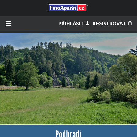
Přihlásit se
PŘIHLÁSIT
REGISTROVAT
Zapamatovat
Zapomněli jste heslo?
Měli jste účet na starém webu?
Podhradí