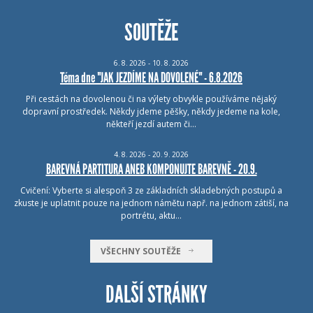
SOUTĚŽE
6.
8.
2026 - 10.
8.
2026
Téma dne "JAK JEZDÍME NA DOVOLENÉ" - 6.8.2026
Při cestách na dovolenou či na výlety obvykle používáme nějaký
dopravní prostředek. Někdy jdeme pěšky, někdy jedeme na kole,
někteří jezdí autem či…
4.
8.
2026 - 20.
9.
2026
BAREVNÁ PARTITURA ANEB KOMPONUJTE BAREVNĚ - 20.9.
Cvičení: Vyberte si alespoň 3 ze základních skladebných postupů a
zkuste je uplatnit pouze na jednom námětu např. na jednom zátiší, na
portrétu, aktu…
VŠECHNY SOUTĚŽE
DALŠÍ STRÁNKY