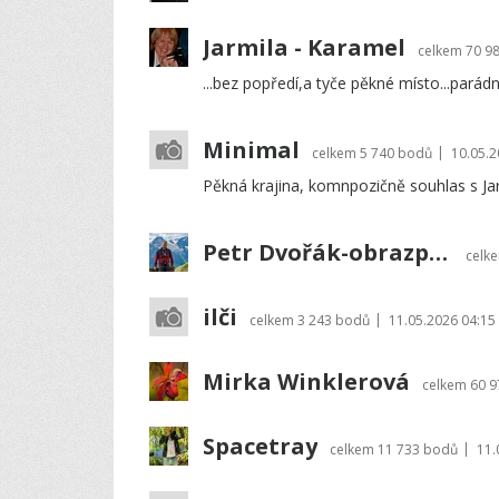
Jarmila - Karamel
celkem
70 9
...bez popředí,a tyče pěkné místo...parád
Minimal
|
celkem
5 740 bodů
10.05.2
Pěkná krajina, komnpozičně souhlas s Ja
Petr Dvořák-obrazprovas.cz
celk
ilči
|
celkem
3 243 bodů
11.05.2026 04:15
Mirka Winklerová
celkem
60 
Spacetray
|
celkem
11 733 bodů
11.