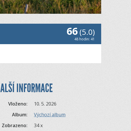
66
(5.0)
48 hodin: 41
ALŠÍ INFORMACE
Vloženo:
10. 5. 2026
Album:
Výchozí album
Zobrazeno:
34 x