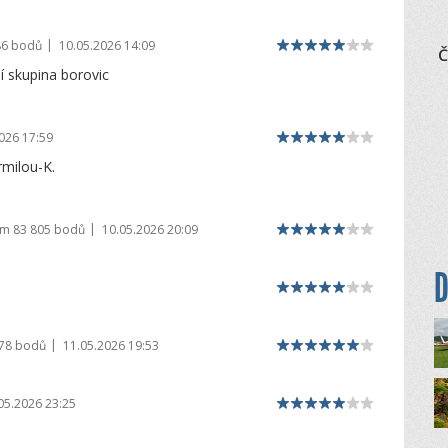
|
86 bodů
10.05.2026 14:09
Č
ní skupina borovic
026 17:59
rmilou-K.
|
em
83 805 bodů
10.05.2026 20:09
D
|
978 bodů
11.05.2026 19:53
05.2026 23:25