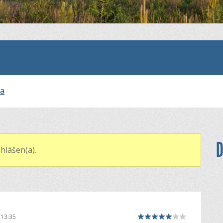
na
D
hlášen(a).
 13:35