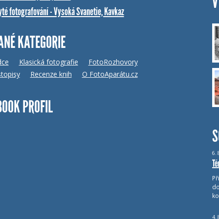
V
yté fotografování - Vysoká Svanetie, Kavkaz
ANÉ KATEGORIE
dce
Klasická fotografie
FotoRozhovory
topisy
Recenze knih
O FotoAparátu.cz
BOOK PROFIL
S
6.
Té
Př
do
ko
4.