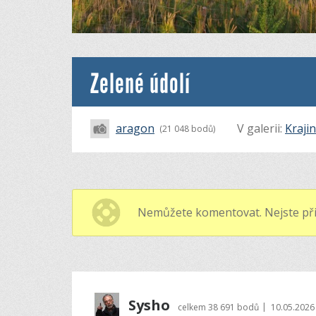
Zelené údolí
aragon
V galerii:
Kraji
(21 048 bodů)
Nemůžete komentovat. Nejste při
Sysho
|
celkem
38 691 bodů
10.05.2026