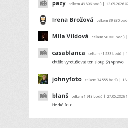
pazy
|
celkem
49 806 bodů
12.05.2026 0
Irena Brožová
celkem
39 830 bod
Míla Vildová
|
celkem
56 801 bodů
casablanca
|
celkem
41 533 bodů
1
chtělo vyretušovat ten sloup (?) vpravo
johnyfoto
|
celkem
34 555 bodů
18.
blanš
|
celkem
1 913 bodů
27.05.2026 1
Hezké foto