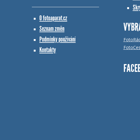
Skr
O fotoaparat.cz
VYBR
Seznam změn
Podmínky používání
FotoRá
FotoCes
Kontakty
FACE