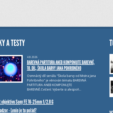
KY A TESTY
T
4.8.2026
BAREVNÁ PARTITURA ANEB KOMPONUJTE BAREVNĚ,
18. DÍL, ŠKOLA BARVY JANA POHRIBNÉHO
Osmnáctý díl seriálu "Škola barvy od Mistra Jana
Pohribného" je věnován tématu BAREVNÁ
PARTITURA ANEB KOMPONUJTE
BAREVNĚ.Cvičení: Vyberte si alespoň…
t objektivu Sony FE 16-25mm f/2.8 G
dzor - Lenin je tu pořád?