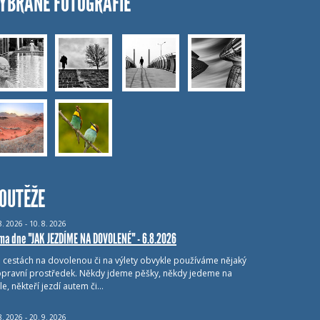
YBRANÉ FOTOGRAFIE
OUTĚŽE
8.
2026 - 10.
8.
2026
ma dne "JAK JEZDÍME NA DOVOLENÉ" - 6.8.2026
i cestách na dovolenou či na výlety obvykle používáme nějaký
pravní prostředek. Někdy jdeme pěšky, někdy jedeme na
le, někteří jezdí autem či…
8.
2026 - 20.
9.
2026