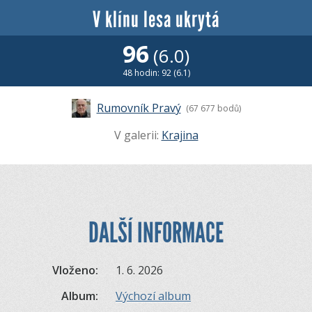
V klínu lesa ukrytá
96
(6.0)
48 hodin: 92 (6.1)
Rumovník Pravý
(67 677 bodů)
V galerii:
Krajina
DALŠÍ INFORMACE
Vloženo:
1. 6. 2026
Album:
Výchozí album