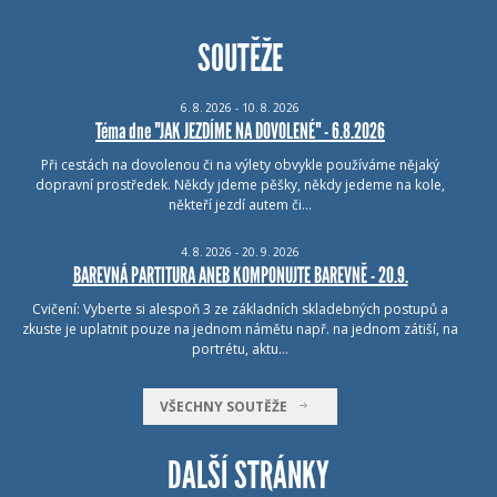
SOUTĚŽE
6.
8.
2026 - 10.
8.
2026
Téma dne "JAK JEZDÍME NA DOVOLENÉ" - 6.8.2026
Při cestách na dovolenou či na výlety obvykle používáme nějaký
dopravní prostředek. Někdy jdeme pěšky, někdy jedeme na kole,
někteří jezdí autem či…
4.
8.
2026 - 20.
9.
2026
BAREVNÁ PARTITURA ANEB KOMPONUJTE BAREVNĚ - 20.9.
Cvičení: Vyberte si alespoň 3 ze základních skladebných postupů a
zkuste je uplatnit pouze na jednom námětu např. na jednom zátiší, na
portrétu, aktu…
VŠECHNY SOUTĚŽE
DALŠÍ STRÁNKY