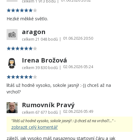
01.06.2026 20:02
|
celkem
1 913 bodů
Hezké měkké světlo.
aragon
01.06.2026 20:50
|
celkem
21 048 bodů
Irena Brožová
02.06.2026 05:24
|
celkem
39 830 bodů
lítáš už hodně vysoko, sokole jasný! :-)) chceš až na
vrchol?
Rumovník Pravý
02.06.2026 05:49
|
celkem
67 677 bodů
"lítáš už hodně vysoko, sokole jasný! :-)) chceš až na vrchol?..." -
zobrazit celý komentář
záleží, jak vysoko máš nasazenou startovní čáru a jak