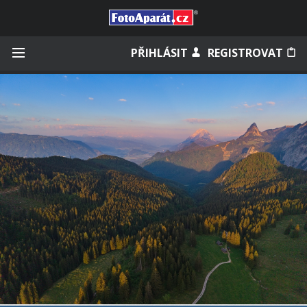
Přihlásit se
PŘIHLÁSIT
REGISTROVAT
Zapamatovat
Zapomněli jste heslo?
Měli jste účet na starém webu?