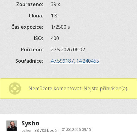
Zobrazeno:
39 x
Clona:
1.8
Čas expozice:
1/2500 s
ISO:
400
Pořízeno:
27.5.2026 06:02
Souřadnice:
47.599187, 14.240455
Nemůžete komentovat. Nejste přihlášen(a).
Sysho
01.06.2026 09:15
|
celkem
38 703 bodů