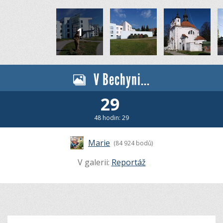
V Bechyni...
29
48 hodin: 29
Marie
(84 924 bodů)
V galerii:
Reportáž