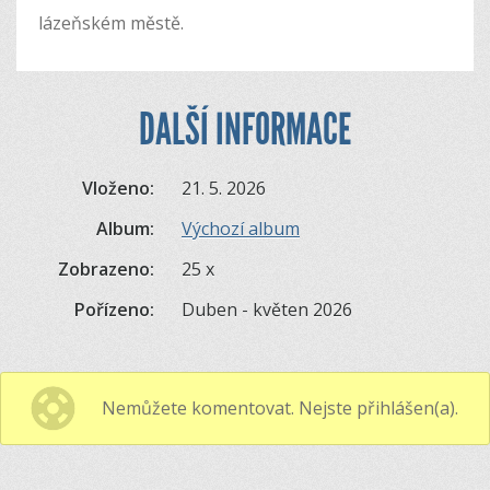
lázeňském městě.
DALŠÍ INFORMACE
Vloženo:
21. 5. 2026
Album:
Výchozí album
Zobrazeno:
25 x
Pořízeno:
Duben - květen 2026
Nemůžete komentovat. Nejste přihlášen(a).