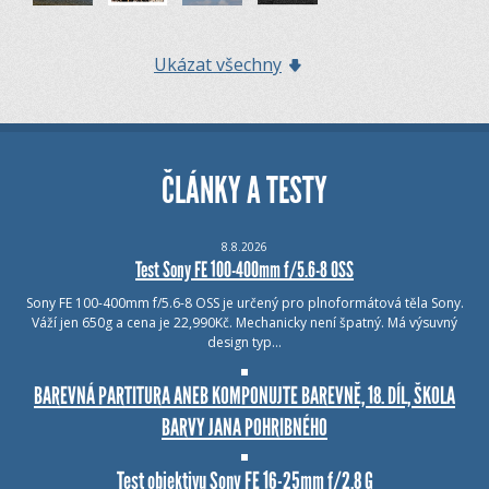
Ukázat všechny
ČLÁNKY A TESTY
8.8.2026
Test Sony FE 100-400mm f/5.6-8 OSS
Sony FE 100-400mm f/5.6-8 OSS je určený pro plnoformátová těla Sony.
Váží jen 650g a cena je 22,990Kč. Mechanicky není špatný. Má výsuvný
design typ…
BAREVNÁ PARTITURA ANEB KOMPONUJTE BAREVNĚ, 18. DÍL, ŠKOLA
BARVY JANA POHRIBNÉHO
Test objektivu Sony FE 16-25mm f/2.8 G