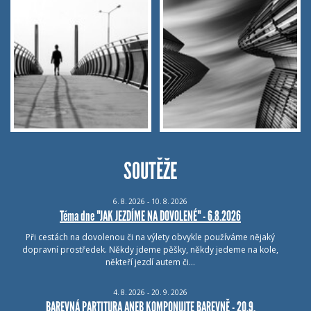
SOUTĚŽE
6.
8.
2026 - 10.
8.
2026
Téma dne "JAK JEZDÍME NA DOVOLENÉ" - 6.8.2026
Při cestách na dovolenou či na výlety obvykle používáme nějaký
dopravní prostředek. Někdy jdeme pěšky, někdy jedeme na kole,
někteří jezdí autem či…
4.
8.
2026 - 20.
9.
2026
BAREVNÁ PARTITURA ANEB KOMPONUJTE BAREVNĚ - 20.9.