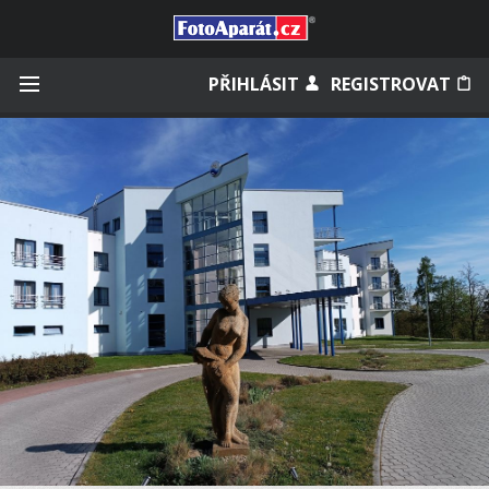
Přihlásit se
PŘIHLÁSIT
REGISTROVAT
Zapamatovat
Zapomněli jste heslo?
Měli jste účet na starém webu?