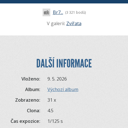
Br7...
(3 321 bodů)
V galerii:
Zvířata
DALŠÍ INFORMACE
Vloženo:
9. 5. 2026
Album:
Výchozí album
Zobrazeno:
31 x
Clona:
4.5
Čas expozice:
1/125 s