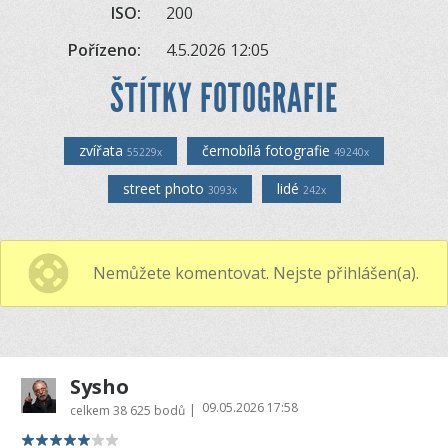
ISO:
200
Pořízeno:
4.5.2026 12:05
ŠTÍTKY FOTOGRAFIE
zvířata
černobílá fotografie
55229x
49240x
street photo
lidé
3093x
242x
Nemůžete komentovat. Nejste přihlášen(a).
Sysho
09.05.2026 17:58
|
celkem
38 625 bodů