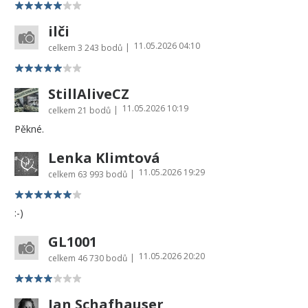
ilči
11.05.2026 04:10
|
celkem
3 243 bodů
StillAliveCZ
11.05.2026 10:19
|
celkem
21 bodů
Pěkné.
Lenka Klimtová
11.05.2026 19:29
|
celkem
63 993 bodů
:-)
GL1001
11.05.2026 20:20
|
celkem
46 730 bodů
Jan Schafhauser