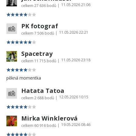
11.05.2026 21:06
|
celkem
27 636 bodů
PK fotograf
11.05.2026 22:21
|
celkem
7 506 bodů
Spacetray
11.05.2026 23:18
|
celkem
11 715 bodů
pěkná momentka
Hatata Tatoa
12.05.2026 10:15
|
celkem
2 688 bodů
Mirka Winklerová
19.05.2026 08:46
|
celkem
60 916 bodů