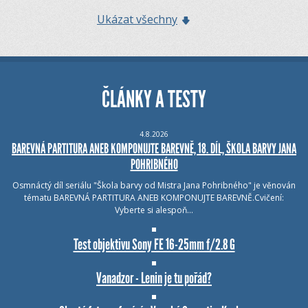
Ukázat všechny
ČLÁNKY A TESTY
4.8.2026
BAREVNÁ PARTITURA ANEB KOMPONUJTE BAREVNĚ, 18. DÍL, ŠKOLA BARVY JANA
POHRIBNÉHO
Osmnáctý díl seriálu "Škola barvy od Mistra Jana Pohribného" je věnován
tématu BAREVNÁ PARTITURA ANEB KOMPONUJTE BAREVNĚ.Cvičení:
Vyberte si alespoň…
Test objektivu Sony FE 16-25mm f/2.8 G
Vanadzor - Lenin je tu pořád?