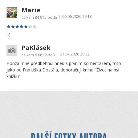
Marie
06.06.2026 19:13
|
celkem
84 915 bodů
:-)
PaKlásek
21.07.2026 20:32
|
celkem
6 083 bodů
Honza mne předběhnul hned s prvním komentářem, foto
jako od Františka Dostála, doporučuji knihu "Život na psí
knížku"