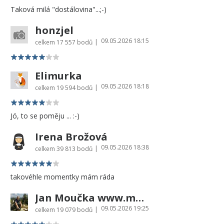
Taková milá "dostálovina"...;-)
honzjel
09.05.2026 18:15
|
celkem
17 557 bodů
Elimurka
09.05.2026 18:18
|
celkem
19 594 bodů
Jó, to se poměju ... :-)
Irena Brožová
09.05.2026 18:38
|
celkem
39 813 bodů
takovéhle momentky mám ráda
Jan Moučka www.moucka.cz
09.05.2026 19:25
|
celkem
19 079 bodů