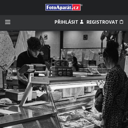
Přihlásit se
PŘIHLÁSIT
REGISTROVAT
Zapamatovat
Zapomněli jste heslo?
Měli jste účet na starém webu?