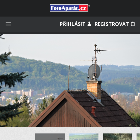
Přihlásit se
PŘIHLÁSIT
REGISTROVAT
Zapamatovat
Zapomněli jste heslo?
Měli jste účet na starém webu?