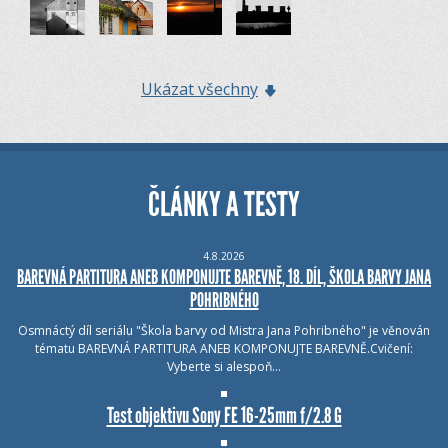
Ukázat všechny
ČLÁNKY A TESTY
4.8.2026
BAREVNÁ PARTITURA ANEB KOMPONUJTE BAREVNĚ, 18. DÍL, ŠKOLA BARVY JANA
POHRIBNÉHO
Osmnáctý díl seriálu "Škola barvy od Mistra Jana Pohribného" je věnován
tématu BAREVNÁ PARTITURA ANEB KOMPONUJTE BAREVNĚ.Cvičení:
Vyberte si alespoň…
Test objektivu Sony FE 16-25mm f/2.8 G