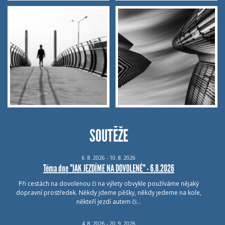
SOUTĚŽE
6.
8.
2026 - 10.
8.
2026
Téma dne "JAK JEZDÍME NA DOVOLENÉ" - 6.8.2026
Při cestách na dovolenou či na výlety obvykle používáme nějaký
dopravní prostředek. Někdy jdeme pěšky, někdy jedeme na kole,
někteří jezdí autem či…
4.
8.
2026 - 20.
9.
2026