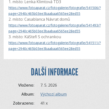
1. místo: Lenka Klimtová TD3
https://www.fotoaparat.cz/fotogalerie/fotografie/541506/?
page=2940c465b03ee3baabaa6565ee28ed55
2. místo: Casablanca Návrat domů
https://www.fotoaparat.cz/fotogalerie/fotografie/541493/?
page=2940c465b03ee3baabaa6565ee28ed55
3. místo: KáStefi S ochrankou
https://www.fotoaparat.cz/fotogalerie/fotografie/541511/?
page=2940c465b03ee3baabaa6565ee28ed55
DALŠÍ INFORMACE
Vloženo:
7. 5. 2026
Album:
Výchozí album
Zobrazeno:
41 x