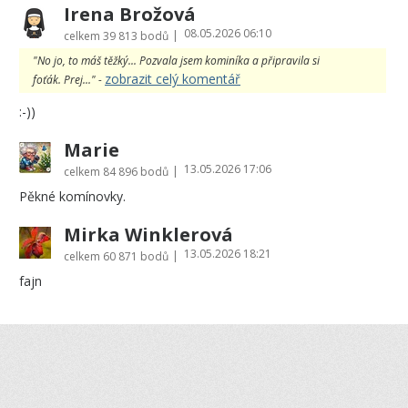
Irena Brožová
08.05.2026 06:10
|
celkem
39 813 bodů
"No jo, to máš těžký... Pozvala jsem kominíka a připravila si
zobrazit celý komentář
foťák. Prej..." -
:-))
Marie
13.05.2026 17:06
|
celkem
84 896 bodů
Pěkné komínovky.
Mirka Winklerová
13.05.2026 18:21
|
celkem
60 871 bodů
fajn