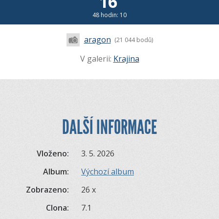
16
48 hodin: 10
aragon
(21 044 bodů)
V galerii:
Krajina
DALŠÍ INFORMACE
Vloženo:
3. 5. 2026
Album:
Výchozí album
Zobrazeno:
26 x
Clona:
7.1