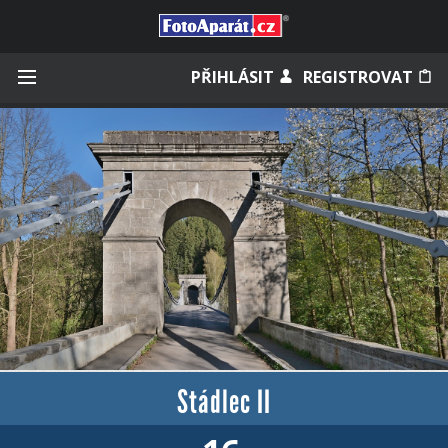
Přihlásit se
PŘIHLÁSIT
REGISTROVAT
Zapamatovat
Zapomněli jste heslo?
Měli jste účet na starém webu?
Stádlec II