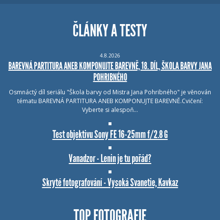
ČLÁNKY A TESTY
4.8.2026
BAREVNÁ PARTITURA ANEB KOMPONUJTE BAREVNĚ, 18. DÍL, ŠKOLA BARVY JANA
POHRIBNÉHO
Osmnáctý díl seriálu "Škola barvy od Mistra Jana Pohribného" je věnován
tématu BAREVNÁ PARTITURA ANEB KOMPONUJTE BAREVNĚ.Cvičení:
Vyberte si alespoň…
Test objektivu Sony FE 16-25mm f/2.8 G
Vanadzor - Lenin je tu pořád?
Skryté fotografování - Vysoká Svanetie, Kavkaz
TOP FOTOGRAFIE