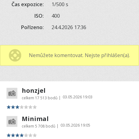
Čas expozice:
1/500 s
ISO:
400
Pořízeno:
24.4.2026 17:36
Nemůžete komentovat. Nejste přihlášen(a).
honzjel
03.05.2026 19:03
|
celkem
17 513 bodů
Minimal
03.05.2026 19:05
|
celkem
5 708 bodů