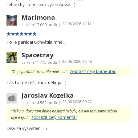
sebou byli a ty jsem vyretušoval :-)
Marimona
22.06.2026 12:11
|
celkem
17 009 bodů
To je paráda! Uchvátila mně....
Spacetray
22.06.2026 16:48
|
celkem
11 715 bodů
zobrazit celý komentář
"To je paráda! Uchvátila mně......." -
Tak to mě těší, moc děkuju :-)
Jaroslav Kozelka
23.06.2026 09:22
|
celkem
14 582 bodů
"děkuju, davy tam úplně naštěstí nebyly, ale lidi tam samo sebou
zobrazit celý komentář
byli a ty..." -
Díky za vysvětlení :-)