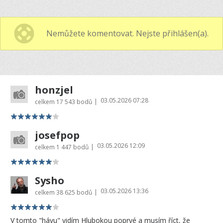
Nemůžete komentovat. Nejste přihlášen(a).
honzjel
03.05.2026 07:28
|
celkem
17 543 bodů
josefpop
03.05.2026 12:09
|
celkem
1 447 bodů
Sysho
03.05.2026 13:36
|
celkem
38 625 bodů
V tomto "hávu" vidím Hlubokou poprvé a musím říct, že