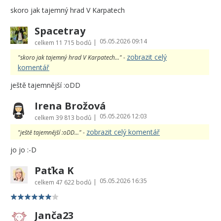
skoro jak tajemný hrad V Karpatech
Spacetray
05.05.2026 09:14
|
celkem
11 715 bodů
zobrazit celý
"skoro jak tajemný hrad V Karpatech..." -
komentář
ještě tajemnější :oDD
Irena Brožová
05.05.2026 12:03
|
celkem
39 813 bodů
zobrazit celý komentář
"ještě tajemnější :oDD..." -
jo jo :-D
Paťka K
05.05.2026 16:35
|
celkem
47 622 bodů
Janča23