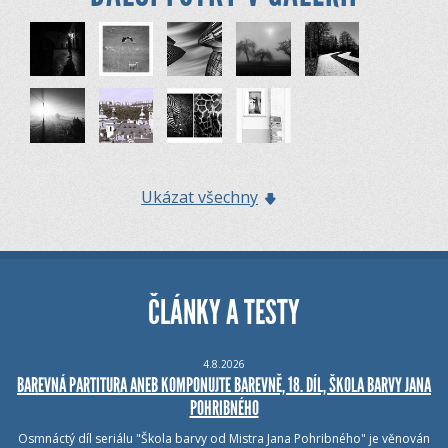
Ukázat všechny
ČLÁNKY A TESTY
4.8.2026
BAREVNÁ PARTITURA ANEB KOMPONUJTE BAREVNĚ, 18. DÍL, ŠKOLA BARVY JANA
POHRIBNÉHO
Osmnáctý díl seriálu "Škola barvy od Mistra Jana Pohribného" je věnován