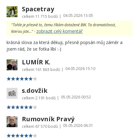
Spacetray
04.05.2026 15:05
|
celkem
11 715 bodů
"Tohle je přesně to, čemu říkám dotažené BW. Ta dramatičnost,
zobrazit celý komentář
kterou jste..." -
krásná slova za která děkuji, přesně popsán můj záměr a
jsem rád, že se fotka líbí :-)
LUMÍR K.
04.05.2026 15:10
|
celkem
161 863 bodů
s.dovžik
05.05.2026 00:52
|
celkem
2 191 bodů
Rumovník Pravý
05.05.2026 06:31
|
celkem
67 570 bodů