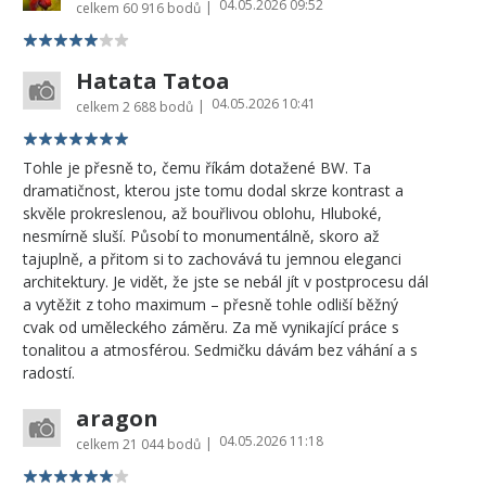
04.05.2026 09:52
|
celkem
60 916 bodů
Hatata Tatoa
04.05.2026 10:41
|
celkem
2 688 bodů
Tohle je přesně to, čemu říkám dotažené BW. Ta
dramatičnost, kterou jste tomu dodal skrze kontrast a
skvěle prokreslenou, až bouřlivou oblohu, Hluboké,
nesmírně sluší. Působí to monumentálně, skoro až
tajuplně, a přitom si to zachovává tu jemnou eleganci
architektury. Je vidět, že jste se nebál jít v postprocesu dál
a vytěžit z toho maximum – přesně tohle odliší běžný
cvak od uměleckého záměru. Za mě vynikající práce s
tonalitou a atmosférou. Sedmičku dávám bez váhání a s
radostí.
aragon
04.05.2026 11:18
|
celkem
21 044 bodů