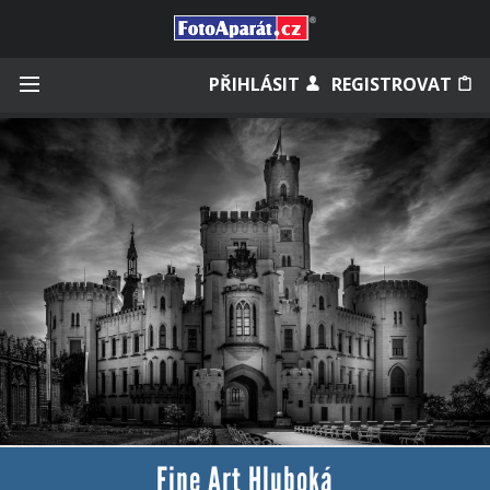
Přihlásit se
PŘIHLÁSIT
REGISTROVAT
Zapamatovat
Zapomněli jste heslo?
Měli jste účet na starém webu?
Fine Art Hluboká