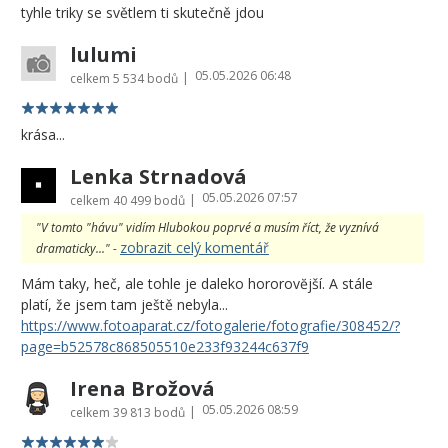
tyhle triky se světlem ti skutečně jdou
lulumi
05.05.2026 06:48
|
celkem
5 534 bodů
krása...
Lenka Strnadová
05.05.2026 07:57
|
celkem
40 499 bodů
"V tomto "hávu" vidím Hlubokou poprvé a musím říct, že vyznívá
zobrazit celý komentář
dramaticky..." -
Mám taky, heč, ale tohle je daleko hororovĕjší. A stále
platí, že jsem tam ještě nebyla...
https://www.fotoaparat.cz/fotogalerie/fotografie/308452/?
page=b52578c868505510e233f93244c637f9
Irena Brožová
05.05.2026 08:59
|
celkem
39 813 bodů