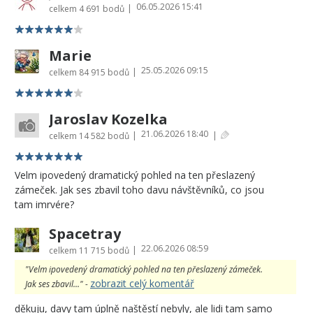
06.05.2026 15:41
|
celkem
4 691 bodů
Marie
25.05.2026 09:15
|
celkem
84 915 bodů
Jaroslav Kozelka
21.06.2026 18:40
|
|
celkem
14 582 bodů
Velm ipovedený dramatický pohled na ten přeslazený
zámeček. Jak ses zbavil toho davu návštěvníků, co jsou
tam imrvére?
Spacetray
22.06.2026 08:59
|
celkem
11 715 bodů
"Velm ipovedený dramatický pohled na ten přeslazený zámeček.
zobrazit celý komentář
Jak ses zbavil..." -
děkuju, davy tam úplně naštěstí nebyly, ale lidi tam samo