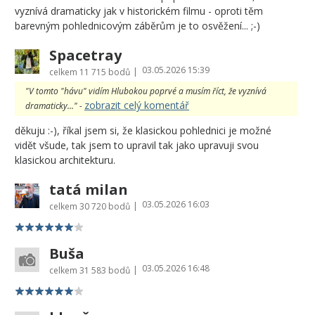
vyznívá dramaticky jak v historickém filmu - oproti těm
barevným pohlednicovým záběrům je to osvěžení... ;-)
Spacetray
03.05.2026 15:39
|
celkem
11 715 bodů
"V tomto "hávu" vidím Hlubokou poprvé a musím říct, že vyznívá
zobrazit celý komentář
dramaticky..." -
děkuju :-), říkal jsem si, že klasickou pohlednici je možné
vidět všude, tak jsem to upravil tak jako upravuji svou
klasickou architekturu.
tatá milan
03.05.2026 16:03
|
celkem
30 720 bodů
Buša
03.05.2026 16:48
|
celkem
31 583 bodů