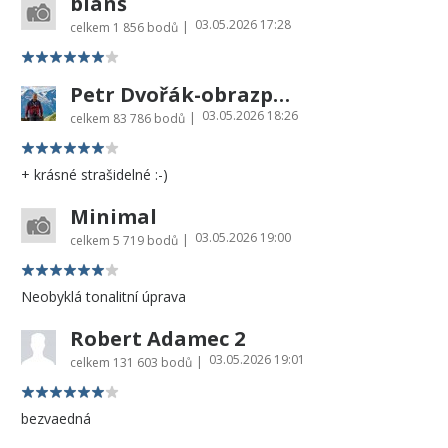
blanš
03.05.2026 17:28
|
celkem
1 856 bodů
Petr Dvořák-obrazprovas.cz
03.05.2026 18:26
|
celkem
83 786 bodů
+ krásné strašidelné :-)
Minimal
03.05.2026 19:00
|
celkem
5 719 bodů
Neobyklá tonalitní úprava
Robert Adamec 2
03.05.2026 19:01
|
celkem
131 603 bodů
bezvaedná