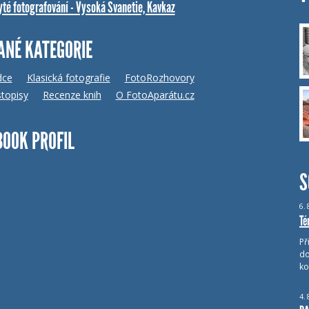
yté fotografování - Vysoká Svanetie, Kavkaz
ANÉ KATEGORIE
dce
Klasická fotografie
FotoRozhovory
topisy
Recenze knih
O FotoAparátu.cz
BOOK PROFIL
S
6.
Té
Př
do
ko
4.