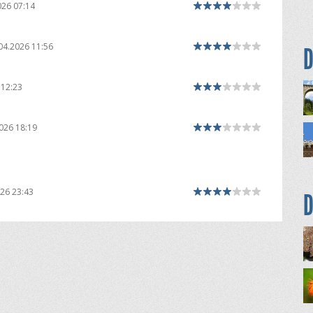
026 07:14
04.2026 11:56
D
 12:23
026 18:19
26 23:43
D