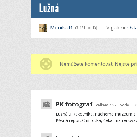
Lužná
Monika R.
V galerii:
Osta
(3 481 bodů)
Nemůžete komentovat. Nejste při
PK fotograf
|
celkem
7 525 bodů
2
Lužná u Rakovníka, nádherné muzeum s
Pěkná reportážní fotka, čekají na renovac