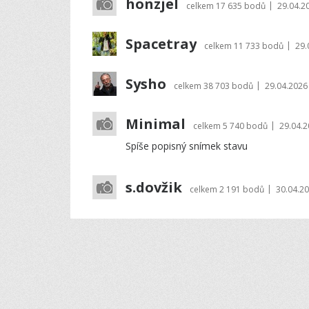
honzjel
|
celkem
17 635 bodů
29.04.2
Spacetray
|
celkem
11 733 bodů
29.
Sysho
|
celkem
38 703 bodů
29.04.2026
Minimal
|
celkem
5 740 bodů
29.04.2
Spíše popisný snímek stavu
s.dovžik
|
celkem
2 191 bodů
30.04.20