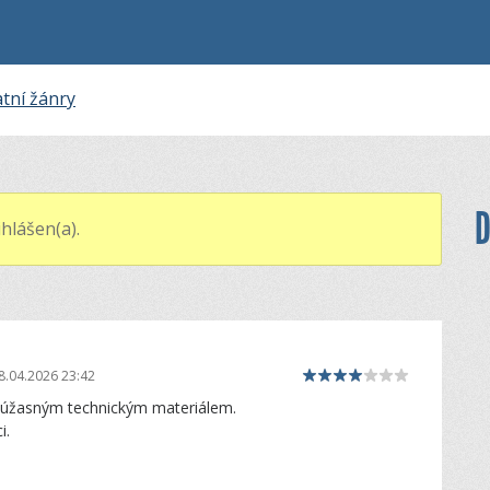
tní žánry
D
hlášen(a).
8.04.2026 23:42
 úžasným technickým materiálem.
i.