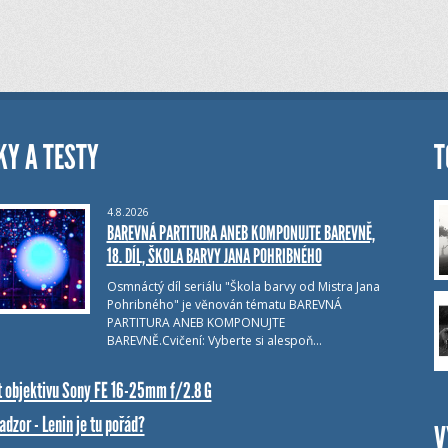
KY A TESTY
T
4.8.2026
BAREVNÁ PARTITURA ANEB KOMPONUJTE BAREVNĚ,
18. DÍL, ŠKOLA BARVY JANA POHRIBNÉHO
Osmnáctý díl seriálu "Škola barvy od Mistra Jana
Pohribného" je věnován tématu BAREVNÁ
PARTITURA ANEB KOMPONUJTE
BAREVNĚ.Cvičení: Vyberte si alespoň…
t objektivu Sony FE 16-25mm f/2.8 G
dzor - Lenin je tu pořád?
V