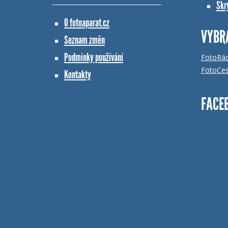
Skr
O fotoaparat.cz
VYBR
Seznam změn
Podmínky používání
FotoRá
FotoCes
Kontakty
FACE