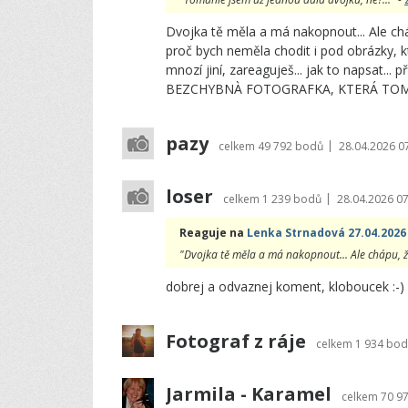
Dvojka tě měla a má nakopnout... Ale chá
proč bych neměla chodit i pod obrázky, kt
mnozí jiní, zareaguješ... jak to napsat... 
BEZCHYBNÀ FOTOGRAFKA, KTERÁ TOMU ROZ
pazy
|
celkem
49 792 bodů
28.04.2026 0
loser
|
celkem
1 239 bodů
28.04.2026 07
Reaguje na
Lenka Strnadová 27.04.2026
"Dvojka tě měla a má nakopnout... Ale chápu, že
dobrej a odvaznej koment, kloboucek :-)
Fotograf z ráje
celkem
1 934 bo
Jarmila - Karamel
celkem
70 9