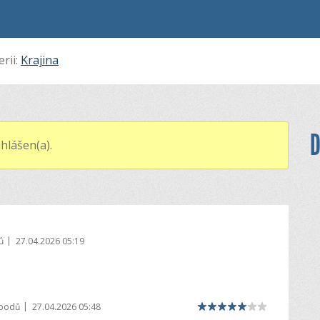
erii:
Krajina
D
hlášen(a).
|
ů
27.04.2026 05:19
|
 bodů
27.04.2026 05:48