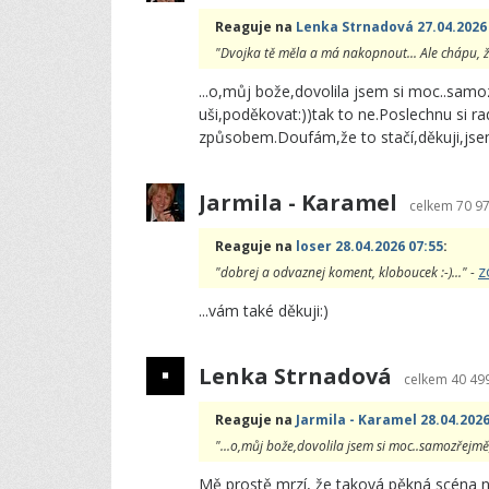
Reaguje na
Lenka Strnadová 27.04.2026
"Dvojka tě měla a má nakopnout... Ale chápu, že
...o,můj bože,dovolila jsem si moc..sam
uši,poděkovat:))tak to ne.Poslechnu si 
způsobem.Doufám,že to stačí,děkuji,js
Jarmila - Karamel
celkem
70 9
Reaguje na
loser 28.04.2026 07:55
:
z
"dobrej a odvaznej koment, kloboucek :-)..." -
...vám také děkuji:)
Lenka Strnadová
celkem
40 49
Reaguje na
Jarmila - Karamel 28.04.2026
"...o,můj bože,dovolila jsem si moc..samozřejmě
Mě prostě mrzí, že taková pěkná scéna nev