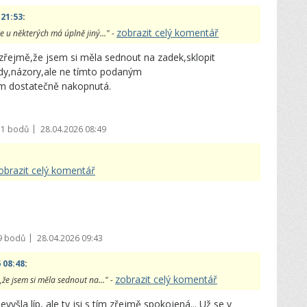
 21:53
:
zobrazit celý komentář
 u některých má úplně jiný..." -
ozřejmě,že jsem si měla sednout na zadek,sklopit
rady,názory,ale ne tímto podaným
em dostatečně nakopnutá.
|
71 bodů
28.04.2026 08:49
obrazit celý komentář
|
9 bodů
28.04.2026 09:43
 08:48
:
zobrazit celý komentář
,že jsem si měla sednout na..." -
yšla líp, ale ty jsi s tím zřejmě spokojená... Už se v