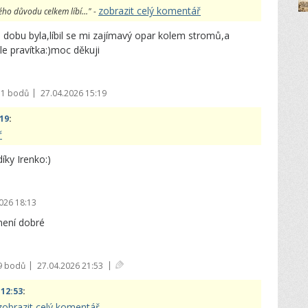
zobrazit celý komentář
ého důvodu celkem líbí..." -
 dobu byla,líbil se mi zajímavý opar kolem stromů,a
le pravítka:)moc děkuji
|
71 bodů
27.04.2026 15:19
:19
:
ř
díky Irenko:)
026 18:13
není dobré
|
|
9 bodů
27.04.2026 21:53
 12:53
:
zobrazit celý komentář