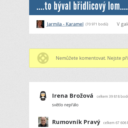
....to býval břidlicový lom....
Jarmila - Karamel
V gal
(70 971 bodů)
Nemůžete komentovat. Nejste při
Irena Brožová
celkem
39 818 bod
světlo nepřálo
Rumovník Pravý
celkem
67 606