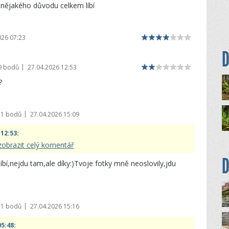
z nějakého důvodu celkem líbí
026 07:23
D
|
9 bodů
27.04.2026 12:53
?
|
71 bodů
27.04.2026 15:09
 12:53
:
zobrazit celý komentář
D
íbí,nejdu tam,ale díky:)Tvoje fotky mně neoslovily,jdu
|
71 bodů
27.04.2026 15:16
05:48
: