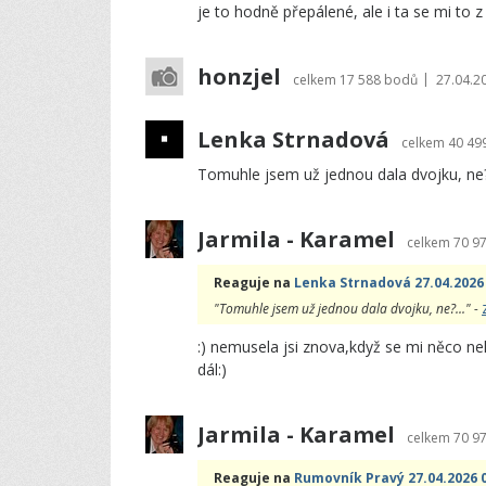
je to hodně přepálené, ale i ta se mi to 
honzjel
|
celkem
17 588 bodů
27.04.2
Lenka Strnadová
celkem
40 49
Tomuhle jsem už jednou dala dvojku, ne
Jarmila - Karamel
celkem
70 9
Reaguje na
Lenka Strnadová 27.04.2026
"Tomuhle jsem už jednou dala dvojku, ne?..." -
:) nemusela jsi znova,když se mi něco nel
dál:)
Jarmila - Karamel
celkem
70 9
Reaguje na
Rumovník Pravý 27.04.2026 