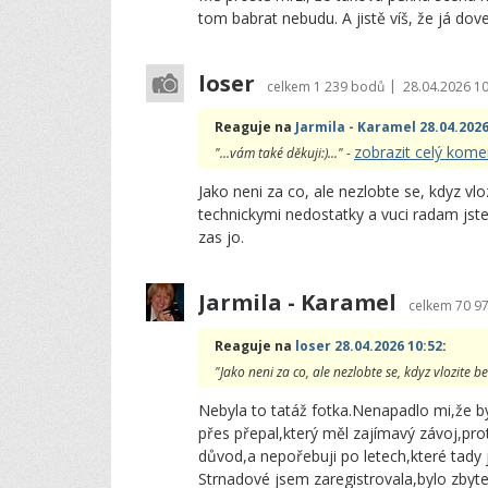
tom babrat nebudu. A jistě víš, že já doved
loser
|
celkem
1 239 bodů
28.04.2026 10
Reaguje na
Jarmila - Karamel 28.04.2026
zobrazit celý kome
"...vám také děkuji:)..." -
Jako neni za co, ale nezlobte se, kdyz vl
technickymi nedostatky a vuci radam jste 
zas jo.
Jarmila - Karamel
celkem
70 9
Reaguje na
loser 28.04.2026 10:52
:
"Jako neni za co, ale nezlobte se, kdyz vlozite b
Nebyla to tatáž fotka.Nenapadlo mi,že byc
přes přepal,který měl zajímavý závoj,prot
důvod,a nepořebuji po letech,které tad
Strnadové jsem zaregistrovala,bylo zbyteč