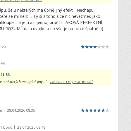
pu, že u některých má úplně jiný efekt... Nechápu,
eré se mi nelíbí... Ty si z toho sice nic nevezmeš jako
přihlouple... a je ti asi jedno, proč ti TAKOVÁ PERFEKTNÍ
UMÍ, dala dvojku a co vše je na fotce špatně :))
7:20
:55
 21:53
:
zobrazit celý komentář
 u některých má úplně jiný..." -
|
dů
28.04.2026 08:35
|
71 bodů
28.04.2026 08:48