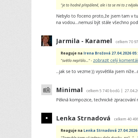
"je to hodně přepálené, ale i ta se mi to z nějak
Nebylo to foceno proto,že jsem tam v tu
na vodou....nemusí být stále všechno pod
Jarmila - Karamel
celkem
70 9
Reaguje na
Irena Brožová 27.04.2026 05
zobrazit celý komentá
"světlo nepřálo..." -
...jak se to vezme:)) vysvětlila jsem níže...
Minimal
|
celkem
5 740 bodů
27.04.2
Pěkná kompozice, technické zpracování 
Lenka Strnadová
celkem
40 49
Reaguje na
Lenka Strnadová 27.04.2026
"Tomuhle jsem už jednou dala dvojku, ne?..." -