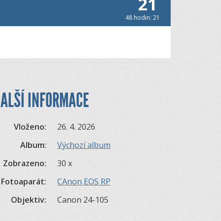
21
48 hodin: 21
ALŠÍ INFORMACE
Vloženo:
26. 4. 2026
Album:
Výchozí album
Zobrazeno:
30 x
Fotoaparát:
CAnon EOS RP
Objektiv:
Canon 24-105