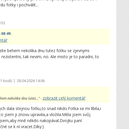
u fotky i pochválit...
:52
 08:49
:
ntář
ozite behem nekolika dnu tutez fotku se zjevnymi
rezistentni, tak nevim, no. Ale misto je to paradni, to
|
71 bodů
28.04.2026 14:06
zobrazit celý komentář
ehem nekolika dnu tutez..." -
h dala stejnou fotku,to snad nikdo.Fotka se mi líbila,i
o jsem ji znovu upravila,a vložila.Měla jsem svůj
y jsem,aby mně někdo nakopával.Dvojku paní
né se k ní vracet.Díky:)