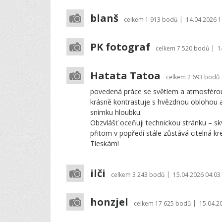
blanš
|
celkem
1 913 bodů
14.04.2026 1
PK fotograf
|
celkem
7 520 bodů
1
Hatata Tatoa
celkem
2 693 bodů
povedená práce se světlem a atmosférou.
krásně kontrastuje s hvězdnou oblohou a
snímku hloubku.
Obzvlášť oceňuji technickou stránku – sk
přitom v popředí stále zůstává citelná kr
Tleskám!
ilči
|
celkem
3 243 bodů
15.04.2026 04:03
honzjel
|
celkem
17 625 bodů
15.04.2