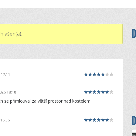
D
hlášen(a).
 17:11
026 18:18
h se přimlouval za větší prostor nad kostelem
D
 18:36