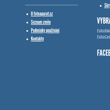
Skr
O fotoaparat.cz
VYBR
Seznam změn
Podmínky používání
FotoRá
FotoCes
Kontakty
FACE