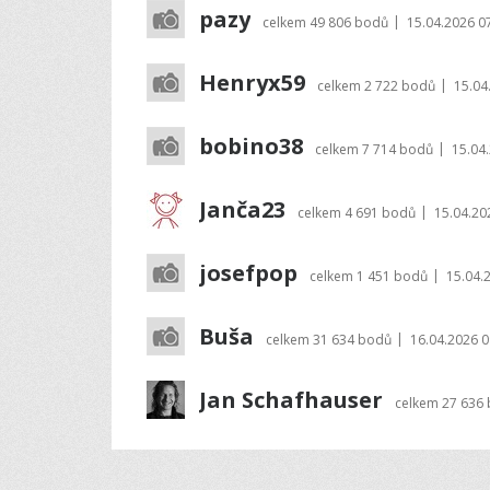
pazy
|
celkem
49 806 bodů
15.04.2026 0
Henryx59
|
celkem
2 722 bodů
15.04
bobino38
|
celkem
7 714 bodů
15.04
Janča23
|
celkem
4 691 bodů
15.04.20
josefpop
|
celkem
1 451 bodů
15.04.
Buša
|
celkem
31 634 bodů
16.04.2026 0
Jan Schafhauser
celkem
27 636