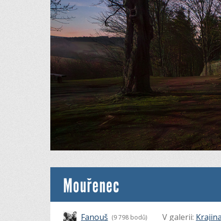
Mouřenec
Fanouš
V galerii:
Krajin
(9 798 bodů)