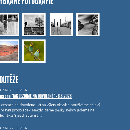
YBRANÉ FOTOGRAFIE
OUTĚŽE
8.
2026 - 10.
8.
2026
ma dne "JAK JEZDÍME NA DOVOLENÉ" - 6.8.2026
i cestách na dovolenou či na výlety obvykle používáme nějaký
pravní prostředek. Někdy jdeme pěšky, někdy jedeme na
le, někteří jezdí autem či…
8.
2026 - 20.
9.
2026