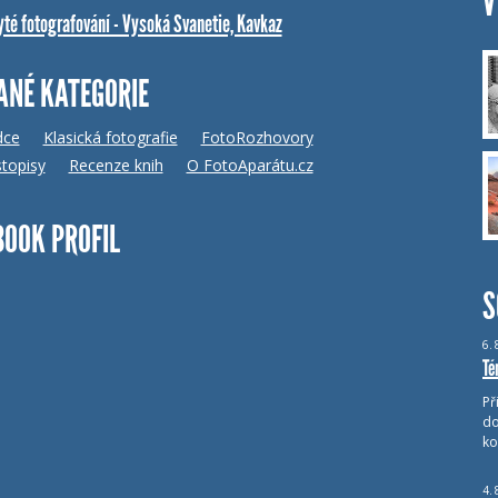
V
yté fotografování - Vysoká Svanetie, Kavkaz
ANÉ KATEGORIE
dce
Klasická fotografie
FotoRozhovory
topisy
Recenze knih
O FotoAparátu.cz
BOOK PROFIL
S
6.
Té
Př
do
ko
4.