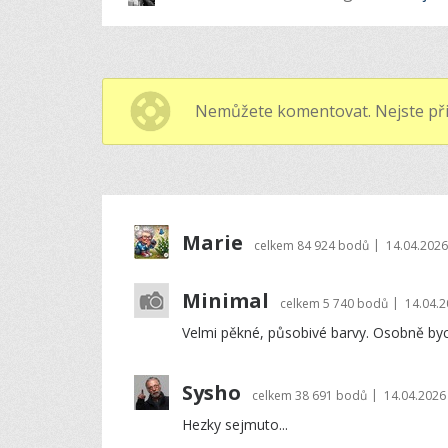
Nemůžete komentovat. Nejste při
Marie
|
celkem
84 924 bodů
14.04.2026
Minimal
|
celkem
5 740 bodů
14.04.2
Velmi pěkné, působivé barvy. Osobně byc
Sysho
|
celkem
38 691 bodů
14.04.2026
Hezky sejmuto...