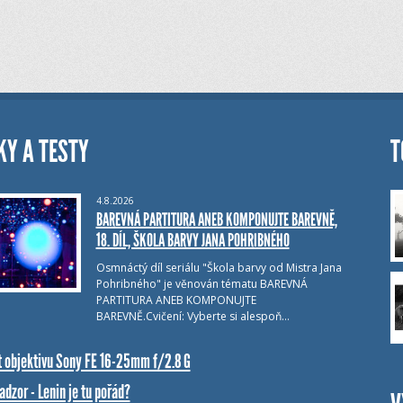
KY A TESTY
T
4.8.2026
BAREVNÁ PARTITURA ANEB KOMPONUJTE BAREVNĚ,
18. DÍL, ŠKOLA BARVY JANA POHRIBNÉHO
Osmnáctý díl seriálu "Škola barvy od Mistra Jana
Pohribného" je věnován tématu BAREVNÁ
PARTITURA ANEB KOMPONUJTE
BAREVNĚ.Cvičení: Vyberte si alespoň…
t objektivu Sony FE 16-25mm f/2.8 G
dzor - Lenin je tu pořád?